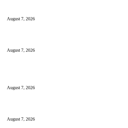
Paduan Suara One Voice Spensabaya Harumkan Surabaya, Raih Empat
Penghargaan di Thailand
August 7, 2026
Ojol Lapor Hotline Cak Eri soal Jukir di Jalan Trunojoyo, Dishub Suraba
Cabut KTA
August 7, 2026
POPULAR POSTS
Pemkot Surabaya Beri Insentif Rp300 Ribu bagi Warga yang Rekam Aksi
Pencurian Fasum
August 7, 2026
Paduan Suara One Voice Spensabaya Harumkan Surabaya, Raih Empat
Penghargaan di Thailand
August 7, 2026