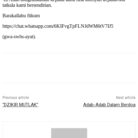
tatkala kami bersendirian.
Barakallahu fiikum
https://chat.whatsapp.com/6KIFvgTpFLNJdWM6tV7IJ5
(gwa-swhs-ayat).
Previous article
Next article
“DZIKIR MUTLAK”
Adab-Adab Dalam Berdoa