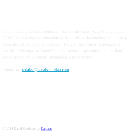
TENTANG KAMI
Selamat datang di Kanal Sembilan, sumber informasi yang Anda percaya.
Di sini, kami mengutamakan akurasi, kredibilitas, dan kualitas dalam setiap
berita dan artikel yang kami sajikan. Dengan tim jurnalis berpengalaman
dan ahli di bidangnya, Kanal Sembilan berkomitmen untuk memberikan
Anda laporan yang objektif, mendalam, dan terperinci.
Contact us:
redaksi@kanalsembilan.com
FOLLOW US
© 2024 Kanal Sembilan by
Cakpras