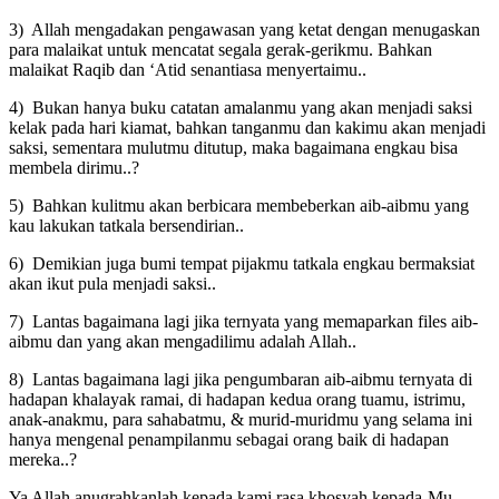
3) Allah mengadakan pengawasan yang ketat dengan menugaskan
para malaikat untuk mencatat segala gerak-gerikmu. Bahkan
malaikat Raqib dan ‘Atid senantiasa menyertaimu..
4) Bukan hanya buku catatan amalanmu yang akan menjadi saksi
kelak pada hari kiamat, bahkan tanganmu dan kakimu akan menjadi
saksi, sementara mulutmu ditutup, maka bagaimana engkau bisa
membela dirimu..?
5) Bahkan kulitmu akan berbicara membeberkan aib-aibmu yang
kau lakukan tatkala bersendirian..
6) Demikian juga bumi tempat pijakmu tatkala engkau bermaksiat
akan ikut pula menjadi saksi..
7) Lantas bagaimana lagi jika ternyata yang memaparkan files aib-
aibmu dan yang akan mengadilimu adalah Allah..
8) Lantas bagaimana lagi jika pengumbaran aib-aibmu ternyata di
hadapan khalayak ramai, di hadapan kedua orang tuamu, istrimu,
anak-anakmu, para sahabatmu, & murid-muridmu yang selama ini
hanya mengenal penampilanmu sebagai orang baik di hadapan
mereka..?
Ya Allah anugrahkanlah kepada kami rasa khosyah kepada-Mu