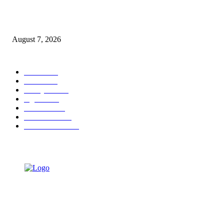
Ojol Lapor Hotline Cak Eri soal Jukir di Jalan Trunojoyo, Dishub Suraba
Cabut KTA
August 7, 2026
POPULAR CATEGORY
Ekbis
1630
Hotel
1472
Tausiyah
1072
Agama
934
Peristiwa
632
Pendidikan
468
Pemerintahan
341