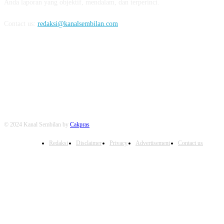
Anda laporan yang objektif, mendalam, dan terperinci.
Contact us:
redaksi@kanalsembilan.com
FOLLOW US
© 2024 Kanal Sembilan by
Cakpras
Redaksi
Disclaimer
Privacy
Advertisement
Contact us