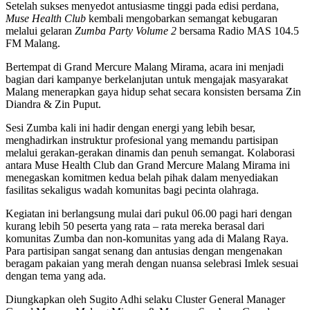
Setelah sukses menyedot antusiasme tinggi pada edisi perdana,
Muse Health Club
kembali mengobarkan semangat kebugaran
melalui gelaran
Zumba Party Volume 2
bersama Radio MAS 104.5
FM Malang.
Bertempat di Grand Mercure Malang Mirama, acara ini menjadi
bagian dari kampanye berkelanjutan untuk mengajak masyarakat
Malang menerapkan gaya hidup sehat secara konsisten bersama Zin
Diandra & Zin Puput.
Sesi Zumba kali ini hadir dengan energi yang lebih besar,
menghadirkan instruktur profesional yang memandu partisipan
melalui gerakan-gerakan dinamis dan penuh semangat. Kolaborasi
antara Muse Health Club dan Grand Mercure Malang Mirama ini
menegaskan komitmen kedua belah pihak dalam menyediakan
fasilitas sekaligus wadah komunitas bagi pecinta olahraga.
Kegiatan ini berlangsung mulai dari pukul 06.00 pagi hari dengan
kurang lebih 50 peserta yang rata – rata mereka berasal dari
komunitas Zumba dan non-komunitas yang ada di Malang Raya.
Para partisipan sangat senang dan antusias dengan mengenakan
beragam pakaian yang
merah dengan nuansa selebrasi Imlek sesuai
dengan tema yang ada.
Diungkapkan oleh Sugito Adhi selaku Cluster General Manager