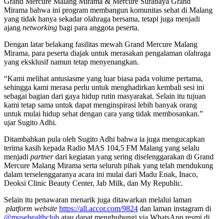
Grand Mercure Malang Mirama & Mercure Surabaya Grand
Mirama bahwa ini program membangun komunitas sehat di Malang
yang tidak hanya sekadar olahraga bersama, tetapi juga menjadi
ajang
networking
bagi para anggota peserta.
Dengan latar belakang fasilitas mewah Grand Mercure Malang
Mirama, para peserta diajak untuk merasakan pengalaman olahraga
yang eksklusif namun tetap menyenangkan.
“Kami melihat antusiasme yang luar biasa pada volume pertama,
sehingga kami merasa perlu untuk menghadirkan kembali sesi ini
sebagai bagian dari gaya hidup rutin masyarakat. Selain itu tujuan
kami tetap sama untuk dapat menginspirasi lebih banyak orang
untuk mulai hidup sehat dengan cara yang tidak membosankan.”
ujar Sugito Adhi.
Ditambahkan pula oleh Sugito Adhi bahwa ia juga mengucapkan
terima kasih kepada Radio MAS 104,5 FM Malang yang selalu
menjadi
partner
dari kegiatan yang sering diselenggarakan di Grand
Mercure Malang Mirama serta seluruh pihak yang telah mendukung
dalam terselenggaranya acara ini mulai dari Madu Enak, Inaco,
Deoksi Clinic Beauty Center, Jab Milk, dan My Republic.
Selain itu penawaran menarik juga ditawarkan melalui laman
platform website
https://all.accor.com/9824
dan laman instagram di
@musehealthclub
atau dapat menghubungi via WhatsApp resmi di