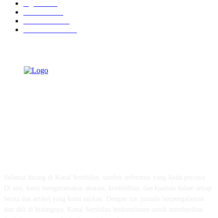
Agama
938
Peristiwa
632
Pendidikan
468
Pemerintahan
341
TENTANG KAMI
Selamat datang di Kanal Sembilan, sumber informasi yang Anda percaya.
Di sini, kami mengutamakan akurasi, kredibilitas, dan kualitas dalam setiap
berita dan artikel yang kami sajikan. Dengan tim jurnalis berpengalaman
dan ahli di bidangnya, Kanal Sembilan berkomitmen untuk memberikan