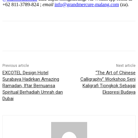
+62 811-3789-824 ;
email
info@grandmercure-malang.com
(za).
Previous article
Next article
EXCOTEL Design Hotel
“The Art of Chinese
Surabaya Hadirkan Amazing
Calligraphy” Workshop Seni
Ramadan, Iftar Bernuansa
Kaligrafi Tiongkok Sebagai
Spiritual Berhadiah Umrah dan
Ekspresi Budaya
Dubai