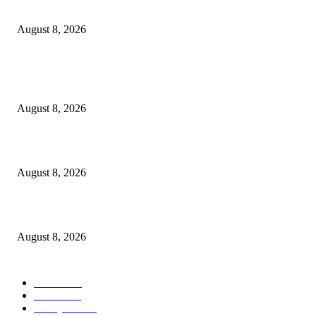
Berbakti
August 8, 2026
POPULAR POSTS
Dalam Jaminan Allah
August 8, 2026
Dalam Jaminan Allah
August 8, 2026
Berbakti
August 8, 2026
POPULAR CATEGORY
Ekbis
1631
Hotel
1473
Tausiyah
1073