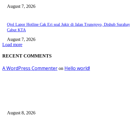
August 7, 2026
Ojol Lapor Hotline Cak Eri soal Jukir di Jalan Trunojoyo, Dishub Suraba
Cabut KTA
August 7, 2026
Load more
RECENT COMMENTS
A WordPress Commenter
Hello world!
on
EDITOR PICKS
Ayat Kauniyah Itu Apa ?
August 8, 2026
Pemkot Surabaya Beri Insentif Rp300 Ribu bagi Warga yang Rekam Aksi