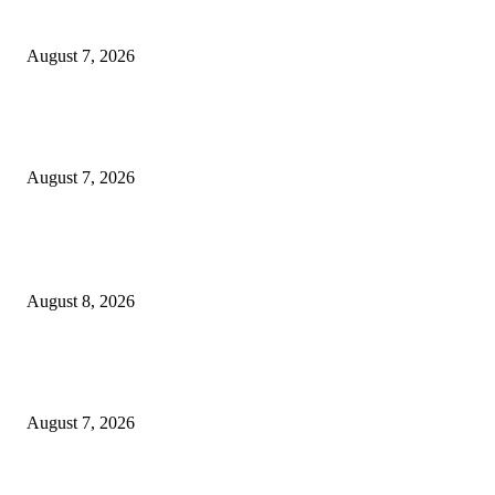
Pencurian Fasum
August 7, 2026
Paduan Suara One Voice Spensabaya Harumkan Surabaya, Raih Empat
Penghargaan di Thailand
August 7, 2026
POPULAR POSTS
Ayat Kauniyah Itu Apa ?
August 8, 2026
Pemkot Surabaya Beri Insentif Rp300 Ribu bagi Warga yang Rekam Aksi
Pencurian Fasum
August 7, 2026
Paduan Suara One Voice Spensabaya Harumkan Surabaya, Raih Empat