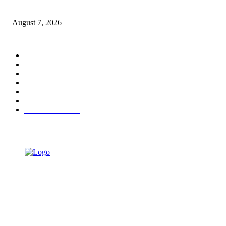
Penghargaan di Thailand
August 7, 2026
POPULAR CATEGORY
Ekbis
1630
Hotel
1472
Tausiyah
1073
Agama
934
Peristiwa
632
Pendidikan
468
Pemerintahan
341