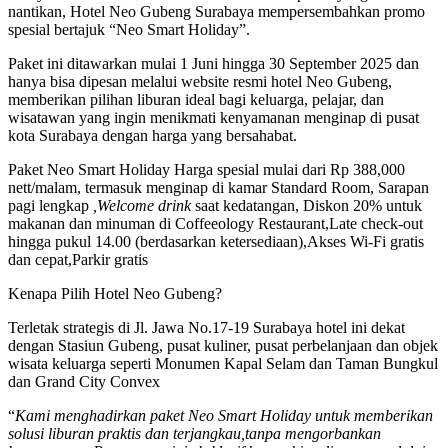
nantikan, Hotel Neo Gubeng Surabaya mempersembahkan promo
spesial bertajuk “Neo Smart Holiday”.
Paket ini ditawarkan mulai 1 Juni hingga 30 September 2025 dan
hanya bisa dipesan melalui website resmi hotel Neo Gubeng,
memberikan pilihan liburan ideal bagi keluarga, pelajar, dan
wisatawan yang ingin menikmati kenyamanan menginap di pusat
kota Surabaya dengan harga yang bersahabat.
Paket Neo Smart Holiday Harga spesial mulai dari Rp 388,000
nett/malam, termasuk menginap di kamar Standard Room, Sarapan
pagi lengkap
,Welcome drink
saat kedatangan, Diskon 20% untuk
makanan dan minuman di Coffeeology Restaurant,Late check-out
hingga pukul 14.00 (berdasarkan ketersediaan),Akses Wi-Fi gratis
dan cepat,Parkir gratis
Kenapa Pilih Hotel Neo Gubeng?
Terletak strategis di Jl. Jawa No.17-19 Surabaya hotel ini dekat
dengan Stasiun Gubeng, pusat kuliner, pusat perbelanjaan dan objek
wisata keluarga seperti Monumen Kapal Selam dan Taman Bungkul
dan Grand City Convex
“
Kami menghadirkan paket Neo Smart Holiday untuk memberikan
solusi liburan praktis dan terjangkau,tanpa mengorbankan