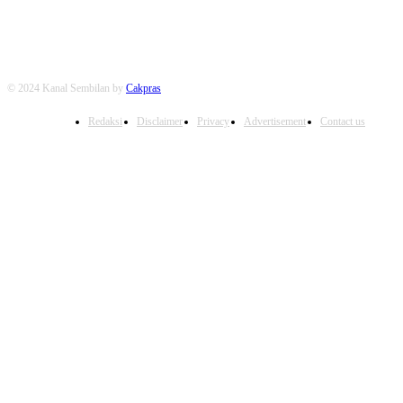
© 2024 Kanal Sembilan by
Cakpras
Redaksi
Disclaimer
Privacy
Advertisement
Contact us