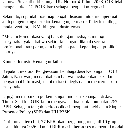
lainnya. Sejak diterbitkannya UU Nomor 4 Tahun 2023, OJK telah
mengeluarkan 12 POJK baru sebagai penguatan regulasi.
Selain itu, sejumlah roadmap tengah disusun untuk memperkuat
arah pengembangan sektor keuangan, termasuk fintech lending,
modal ventura, LKM, hingga industri emas.
“Melalui komunikasi yang baik dengan media, kami ingin
masyarakat yakin bahwa sektor keuangan dikelola secara
profesional, transparan, dan berpihak pada kepentingan publik,”
ujarnya.
Kondisi Industri Keuangan Jatim
Kepala Direktorat Pengawasan Lembaga Jasa Keuangan 1 OJK
Jatim, Nasirwan, menambahkan bahwa media bukan sekadar
penyampai informasi, tetapi mitra strategis dalam mencerdaskan
masyarakat.
Ia juga memaparkan perkembangan industri keuangan di Jawa
Timur. Saat ini, OJK Jatim mengawasi dua bank umum dan 267
BPR. Sebagian tengah berkonsolidasi mengikuti kebijakan Single
Presence Policy (SPP) dan UU P2SK.
Dari jumlah tersebut, 77 BPR akan bergabung menjadi 16 grup
usaha hingga 2026, dan 29 BPR masih berproses memenuhi modal