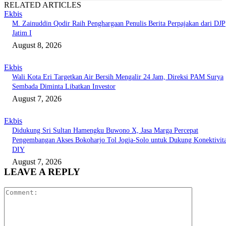
RELATED ARTICLES
Ekbis
M. Zainuddin Qodir Raih Penghargaan Penulis Berita Perpajakan dari DJP
Jatim I
August 8, 2026
Ekbis
Wali Kota Eri Targetkan Air Bersih Mengalir 24 Jam, Direksi PAM Surya
Sembada Diminta Libatkan Investor
August 7, 2026
Ekbis
Didukung Sri Sultan Hamengku Buwono X, Jasa Marga Percepat
Pengembangan Akses Bokoharjo Tol Jogja-Solo untuk Dukung Konektivit
DIY
August 7, 2026
LEAVE A REPLY
Comment: