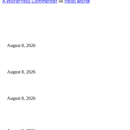
A WordPress Commenter
Hello world!
on
EDITOR PICKS
Dalam Jaminan Allah
August 8, 2026
Dalam Jaminan Allah
August 8, 2026
Berbakti
August 8, 2026
POPULAR POSTS
Dalam Jaminan Allah