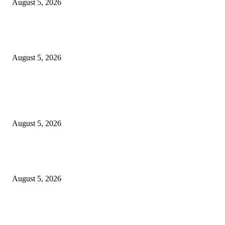
August 5, 2026
SGE 2026 Dibuka, Wali Kota Eri Dorong UMKM Surabaya Tembus Trans
Rp9 Miliar
August 5, 2026
POPULAR POSTS
DJP dan BPOM Dorong UMKM Naik Kelas melalui Integrasi Coretax DJP
Layanan Publik
August 5, 2026
Empat Tahun SGE, Rp30,3 Miliar Berputar dan 370 UMKM Surabaya Na
Kelas
August 5, 2026
SGE 2026 Dibuka, Wali Kota Eri Dorong UMKM Surabaya Tembus Trans
Rp9 Miliar