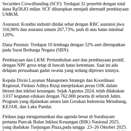
Securities Crowdfunding (SCF): Terdapat 32 penerbit dengan total
dana Rp58,83 miliar. SCF diharapkan menjadi alternatif pembiayaan
UMKM.
Asuransi: Kondisi industri dinilai sehat dengan RBC asuransi jiwa
316,96% dan asuransi umum 267,73%, jauh di atas batas minimal
120%.
Dana Pensiun: Terdapat 10 lembaga dengan 52% aset ditempatkan
pada Surat Berharga Negara (SBN).
Pembiayaan dan LKM: Pertumbuhan aset dan pembiayaan positif,
dengan NPF gross tetap di bawah batas ketentuan. Saat ini ada
delapan perusahaan gadai swasta yang sedang diproses izinnya.
Kepala Divisi Layanan Manajemen Strategis dan Koordinasi
Regional, Firdaus Aditya Rizqi menjelaskan peran OJK dalam
literasi dan inklusi keuangan. Sejak Agustus 2024, telah dilakukan
3.037 kegiatan edukasi dengan 762.000 peserta di seluruh Jatim.
Program yang dijalankan antara lain Gerakan Indonesia Menabung,
KEJAR, dan Laku Pandai.
Firdaus juga mengumumkan dua agenda besar di Surabayam
pertama Puncak Bulan Inklusi Keuangan (BIK) Nasional 2025,
yang diadakan Tunjungan Plaza,pada tangga 23–26 Oktober 2025.