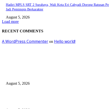
Hadiri MPLS SRT 2 Surabaya, Wali Kota Eri Cahyadi Dorong Ratusan Pel
Jadi Pemimpin Berkarakter
August 5, 2026
Load more
RECENT COMMENTS
A WordPress Commenter
Hello world!
on
EDITOR PICKS
DJP dan BPOM Dorong UMKM Naik Kelas melalui Integrasi Coretax DJP
Layanan Publik
August 5, 2026
Empat Tahun SGE, Rp30,3 Miliar Berputar dan 370 UMKM Surabaya Na
Kelas