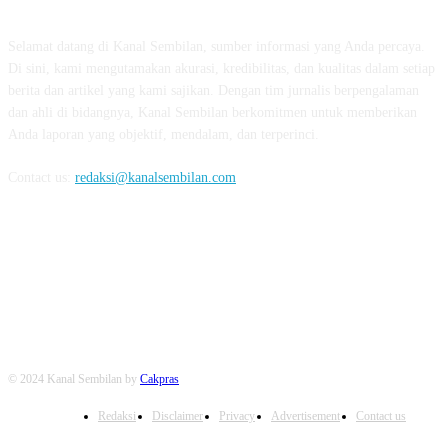
Selamat datang di Kanal Sembilan, sumber informasi yang Anda percaya.
Di sini, kami mengutamakan akurasi, kredibilitas, dan kualitas dalam setiap
berita dan artikel yang kami sajikan. Dengan tim jurnalis berpengalaman
dan ahli di bidangnya, Kanal Sembilan berkomitmen untuk memberikan
Anda laporan yang objektif, mendalam, dan terperinci.
Contact us:
redaksi@kanalsembilan.com
FOLLOW US
© 2024 Kanal Sembilan by
Cakpras
Redaksi
Disclaimer
Privacy
Advertisement
Contact us