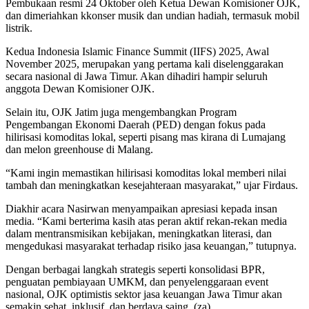
Pembukaan resmi 24 Oktober oleh Ketua Dewan Komisioner OJK,
dan dimeriahkan kkonser musik dan undian hadiah, termasuk mobil
listrik.
Kedua Indonesia Islamic Finance Summit (IIFS) 2025, Awal
November 2025, merupakan yang pertama kali diselenggarakan
secara nasional di Jawa Timur. Akan dihadiri hampir seluruh
anggota Dewan Komisioner OJK.
Selain itu, OJK Jatim juga mengembangkan Program
Pengembangan Ekonomi Daerah (PED) dengan fokus pada
hilirisasi komoditas lokal, seperti pisang mas kirana di Lumajang
dan melon greenhouse di Malang.
“Kami ingin memastikan hilirisasi komoditas lokal memberi nilai
tambah dan meningkatkan kesejahteraan masyarakat,” ujar Firdaus.
Diakhir acara Nasirwan menyampaikan apresiasi kepada insan
media. “Kami berterima kasih atas peran aktif rekan-rekan media
dalam mentransmisikan kebijakan, meningkatkan literasi, dan
mengedukasi masyarakat terhadap risiko jasa keuangan,” tutupnya.
Dengan berbagai langkah strategis seperti konsolidasi BPR,
penguatan pembiayaan UMKM, dan penyelenggaraan event
nasional, OJK optimistis sektor jasa keuangan Jawa Timur akan
semakin sehat, inklusif, dan berdaya saing. (za).