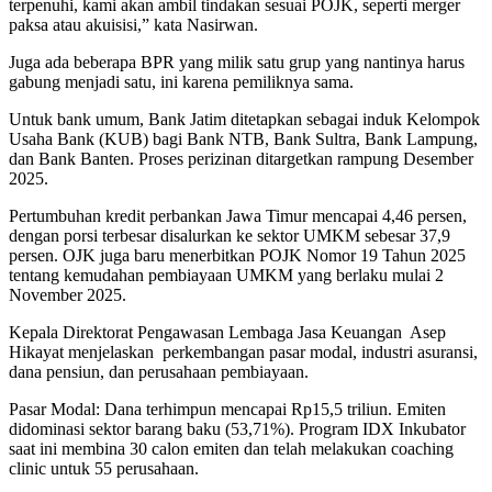
terpenuhi, kami akan ambil tindakan sesuai POJK, seperti merger
paksa atau akuisisi,” kata Nasirwan.
Juga ada beberapa BPR yang milik satu grup yang nantinya harus
gabung menjadi satu, ini karena pemiliknya sama.
Untuk bank umum, Bank Jatim ditetapkan sebagai induk Kelompok
Usaha Bank (KUB) bagi Bank NTB, Bank Sultra, Bank Lampung,
dan Bank Banten. Proses perizinan ditargetkan rampung Desember
2025.
Pertumbuhan kredit perbankan Jawa Timur mencapai 4,46 persen,
dengan porsi terbesar disalurkan ke sektor UMKM sebesar 37,9
persen. OJK juga baru menerbitkan POJK Nomor 19 Tahun 2025
tentang kemudahan pembiayaan UMKM yang berlaku mulai 2
November 2025.
Kepala Direktorat Pengawasan Lembaga Jasa Keuangan Asep
Hikayat menjelaskan perkembangan pasar modal, industri asuransi,
dana pensiun, dan perusahaan pembiayaan.
Pasar Modal: Dana terhimpun mencapai Rp15,5 triliun. Emiten
didominasi sektor barang baku (53,71%). Program IDX Inkubator
saat ini membina 30 calon emiten dan telah melakukan coaching
clinic untuk 55 perusahaan.