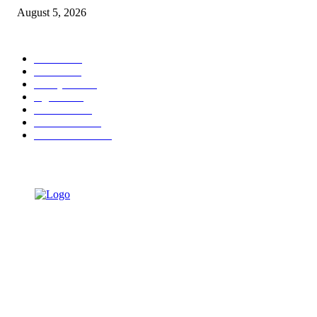
August 5, 2026
POPULAR CATEGORY
Ekbis
1623
Hotel
1467
Tausiyah
1070
Agama
931
Peristiwa
629
Pendidikan
464
Pemerintahan
338
TENTANG KAMI