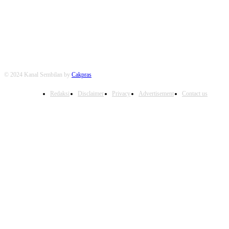
FOLLOW US
© 2024 Kanal Sembilan by
Cakpras
Redaksi
Disclaimer
Privacy
Advertisement
Contact us