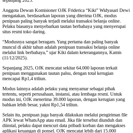
sepanjang 2025.
Anggota Dewan Komisioner OJK Friderica “Kiki” Widyasari Dewi
mengatakan, berdasarkan laporan yang diterima OJK, modus
penipuan paling banyak terjadi melalui transaksi belanja online.
Pelaku biasanya menyebarkan tautan berbahaya yang menyerupai
situs resmi toko daring.
“Modusnya sangat beragam. Yang pertama dan paling banyak
muncul di akhir tahun adalah penipuan transaksi belanja online
melalui link berbahaya,” ujar Kiki dalam keterangannya, Kamis
(11/12/2025).
Sepanjang 2025, OJK mencatat sekitar 64.000 laporan terkait
penipuan menggunakan tautan palsu, dengan total kerugian
mencapai Rp1,4 triliun.
Modus lainnya adalah pelaku yang menyamar sebagai pihak
tertentu, seperti perusahaan, instansi, atau lembaga resmi. Untuk
modus ini, OJK menerima 39.000 laporan, dengan kerugian yang
bahkan lebih besar, yakni Rp1,54 triliun.
Selain itu, penipuan juga banyak dilakukan melalui pengiriman file
APK lewat WhatsApp atau email. Jika file tersebut diunduh dan
diinstal, pelaku dapat mencuri data pribadi korban dan mengakses
aplikasi keuangan di ponsel. OJK mencatat lebih dari 15.000