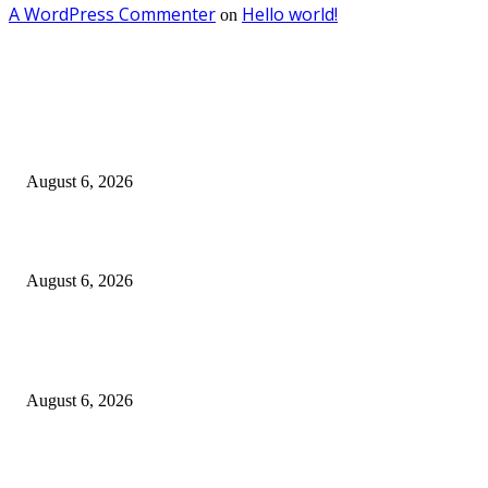
A WordPress Commenter
Hello world!
on
EDITOR PICKS
Kursi Fasum Pemkot Surabaya Diduga Dicuri Pakai Ambulans
August 6, 2026
Tingkatkan Literasi Pajak, DJP Jatim–GP Ansor Jatim Jalin Kerja Sama
August 6, 2026
KPPU Gelar Sidang Perdana Dugaan Keterlambatan Notifikasi Akuisisi Ol
MUFG Bank Ltd.
August 6, 2026
POPULAR POSTS
Kursi Fasum Pemkot Surabaya Diduga Dicuri Pakai Ambulans