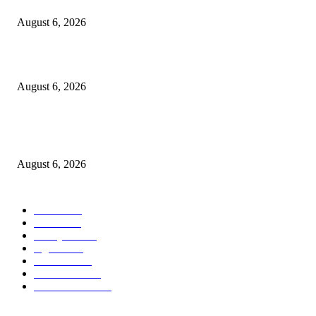
August 6, 2026
Tingkatkan Literasi Pajak, DJP Jatim–GP Ansor Jatim Jalin Kerja Sama
August 6, 2026
KPPU Gelar Sidang Perdana Dugaan Keterlambatan Notifikasi Akuisisi Ol
MUFG Bank Ltd.
August 6, 2026
POPULAR CATEGORY
Ekbis
1624
Hotel
1468
Tausiyah
1070
Agama
931
Peristiwa
629
Pendidikan
465
Pemerintahan
339