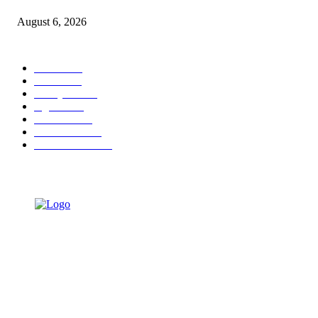
August 6, 2026
POPULAR CATEGORY
Ekbis
1623
Hotel
1468
Tausiyah
1070
Agama
931
Peristiwa
629
Pendidikan
465
Pemerintahan
339