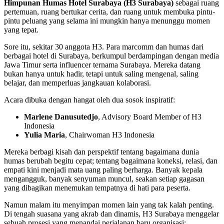
Himpunan Humas Hotel Surabaya (H3 Surabaya)
sebagai ruang
pertemuan, ruang bertukar cerita, dan ruang untuk membuka pintu-
pintu peluang yang selama ini mungkin hanya menunggu momen
yang tepat.
Sore itu, sekitar 30 anggota H3. Para marcomm dan humas dari
berbagai hotel di Surabaya, berkumpul berdampingan dengan media
Jawa Timur serta influencer ternama Surabaya. Mereka datang
bukan hanya untuk hadir, tetapi untuk saling mengenal, saling
belajar, dan memperluas jangkauan kolaborasi.
Acara dibuka dengan hangat oleh dua sosok inspiratif:
Marlene Danusutedjo
, Advisory Board Member of H3
Indonesia
Yulia Maria
, Chairwoman H3 Indonesia
Mereka berbagi kisah dan perspektif tentang bagaimana dunia
humas berubah begitu cepat; tentang bagaimana koneksi, relasi, dan
empati kini menjadi mata uang paling berharga. Banyak kepala
mengangguk, banyak senyuman muncul, seakan setiap gagasan
yang dibagikan menemukan tempatnya di hati para peserta.
Namun malam itu menyimpan momen lain yang tak kalah penting.
Di tengah suasana yang akrab dan dinamis, H3 Surabaya menggelar
sebuah prosesi yang menandai perjalanan baru organisasi: