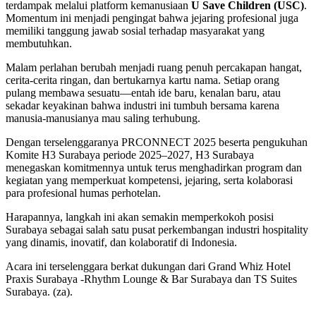
terdampak melalui platform kemanusiaan
U Save Children (USC)
.
Momentum ini menjadi pengingat bahwa jejaring profesional juga
memiliki tanggung jawab sosial terhadap masyarakat yang
membutuhkan.
Malam perlahan berubah menjadi ruang penuh percakapan hangat,
cerita-cerita ringan, dan bertukarnya kartu nama. Setiap orang
pulang membawa sesuatu—entah ide baru, kenalan baru, atau
sekadar keyakinan bahwa industri ini tumbuh bersama karena
manusia-manusianya mau saling terhubung.
Dengan terselenggaranya PRCONNECT 2025 beserta pengukuhan
Komite H3 Surabaya periode 2025–2027, H3 Surabaya
menegaskan komitmennya untuk terus menghadirkan program dan
kegiatan yang memperkuat kompetensi, jejaring, serta kolaborasi
para profesional humas perhotelan.
Harapannya, langkah ini akan semakin memperkokoh posisi
Surabaya sebagai salah satu pusat perkembangan industri hospitality
yang dinamis, inovatif, dan kolaboratif di Indonesia.
Acara ini terselenggara berkat dukungan dari Grand Whiz Hotel
Praxis Surabaya -Rhythm Lounge & Bar Surabaya dan TS Suites
Surabaya. (za).