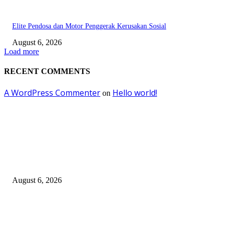
Elite Pendosa dan Motor Penggerak Kerusakan Sosial
August 6, 2026
Load more
RECENT COMMENTS
A WordPress Commenter
Hello world!
on
EDITOR PICKS
Surabaya Perkuat Gerakan Pilah Sampah, Lomba Pisang Danor Jadi Lang
Awal Menuju Kampung Pancasila
August 6, 2026
Dewan Da’wah Blitar Perkuat Pembinaan dan Kepedulian Sosial di Kamp
Merah Putih