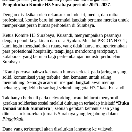
Pengukuhan Komite H3 Surabaya periode 2025–2027
.
Dengan disaksikan oleh rekan-rekan industri, media, dan mitra
profesional, komite baru ini memulai langkah pertama mereka untuk
memperkuat peran humas perhotelan di Surabaya.
Ketua Komite H3 Surabaya, Kusandi, menyampaikan pesannya
dengan penuh keyakinan dan rasa Syukur. Melalui PRCONNECT,
kami ingin menghadirkan ruang yang tidak hanya mempertemukan
para profesional hospitality, tetapi juga mendorong terciptanya
kolaborasi yang bernilai bagi perkembangan industri perhotelan
Surabaya.
“Kami percaya bahwa kekuatan humas terletak pada jaringan yang
solid, komunikasi yang terbuka, dan kemauan untuk saling
mendukung. Semoga acara ini menjadi langkah awal menuju
peluang yang lebih besar bagi seluruh anggota H3,” kata Kusandi.
Tak hanya berhenti pada networking, acara ini turut menyoroti
gerakan solidaritas sosial melalui dukungan terhadap inisiatif
“Buka
Donasi untuk Sumatera”
, sebuah gerakan kemanusiaan yang
diinisiasi rekan-rekan jurnalis Surabaya yang tergabung dalam
Pinggirkali
.
Dana yang terkumpul akan disalurkan langsung ke wilayah