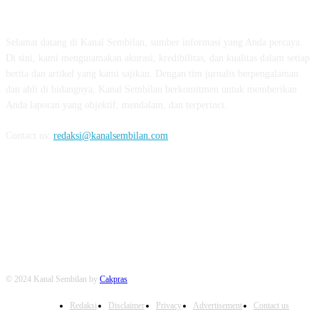
TENTANG KAMI
Selamat datang di Kanal Sembilan, sumber informasi yang Anda percaya.
Di sini, kami mengutamakan akurasi, kredibilitas, dan kualitas dalam setiap
berita dan artikel yang kami sajikan. Dengan tim jurnalis berpengalaman
dan ahli di bidangnya, Kanal Sembilan berkomitmen untuk memberikan
Anda laporan yang objektif, mendalam, dan terperinci.
Contact us:
redaksi@kanalsembilan.com
FOLLOW US
© 2024 Kanal Sembilan by
Cakpras
Redaksi
Disclaimer
Privacy
Advertisement
Contact us