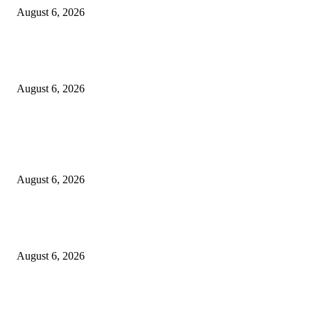
August 6, 2026
DA’I MUDA PERKUAT SINERGI DAKWAH DALAM SILATURAHMI
BERSAMA DR. KH. FATHUR ROHMAN, M.PD.I
August 6, 2026
POPULAR POSTS
Surabaya Perkuat Gerakan Pilah Sampah, Lomba Pisang Danor Jadi Lang
Awal Menuju Kampung Pancasila
August 6, 2026
Dewan Da’wah Blitar Perkuat Pembinaan dan Kepedulian Sosial di Kamp
Merah Putih
August 6, 2026
DA’I MUDA PERKUAT SINERGI DAKWAH DALAM SILATURAHMI
BERSAMA DR. KH. FATHUR ROHMAN, M.PD.I