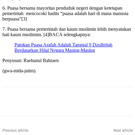
6. Puasa bersama mayoritas penduduk negeri dengan ketetapan
pemerintah mencocoki hadits “puasa adalah hari di mana manusia
berpuasa”[3]
7. Puasa bersama pemerintah dan kaum muslimin lebih menyatukan
hati kaum muslimim. [4]BACA selengkapnya:
Patokan Puasa Arafah Adalah Tanggal 9 Dzulhijjah
Berdasarkan Hilal Negara Masing-Masing
Penyusun: Raehanul Bahraen
(gwa-mida-jatim).
Previous article
Next article