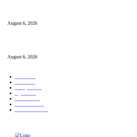
Tingkatkan Literasi Pajak, DJP Jatim–GP Ansor Jatim Jalin Kerja Sama
August 6, 2026
KPPU Gelar Sidang Perdana Dugaan Keterlambatan Notifikasi Akuisisi Ol
MUFG Bank Ltd.
August 6, 2026
POPULAR CATEGORY
Ekbis
1624
Hotel
1468
Tausiyah
1070
Agama
931
Peristiwa
629
Pendidikan
465
Pemerintahan
339