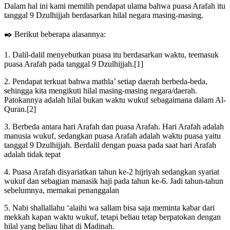
Dalam hal ini kami memilih pendapat ulama bahwa puasa Arafah itu
tanggal 9 Dzulhijjah berdasarkan hilal negara masing-masing.
✒️ Berikut beberapa alasannya:
1. Dalil-dalil menyebutkan puasa itu berdasarkan waktu, teemasuk
puasa Arafah pada tanggal 9 Dzulhijjah.[1]
2. Pendapat terkuat bahwa mathla’ setiap daerah berbeda-beda,
sehingga kita mengikuti hilal masing-masing negara/daerah.
Patokannya adalah hilal bukan waktu wukuf sebagaimana dalam Al-
Quran.[2]
3. Berbeda antara hari Arafah dan puasa Arafah. Hari Arafah adalah
manusia wukuf, sedangkan puasa Arafah adalah waktu puasa yaitu
tanggal 9 Dzulhijjah. Berdalil dengan puasa pada saat hari Arafah
adalah tidak tepat
4. Puasa Arafah disyariatkan tahun ke-2 hijriyah sedangkan syariat
wukuf dan sebagian manasik haji pada tahun ke-6. Jadi tahun-tahun
sebelumnya, memakai penanggalan
5. Nabi shallallahu ‘alaihi wa sallam bisa saja meminta kabar dari
mekkah kapan waktu wukuf, tetapi beliau tetap berpatokan dengan
hilal yang beliau lihat di Madinah.