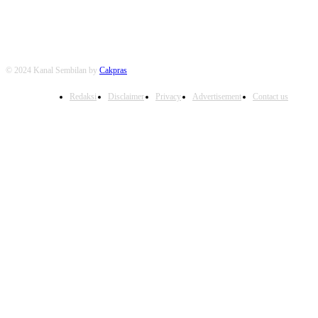
© 2024 Kanal Sembilan by
Cakpras
Redaksi
Disclaimer
Privacy
Advertisement
Contact us