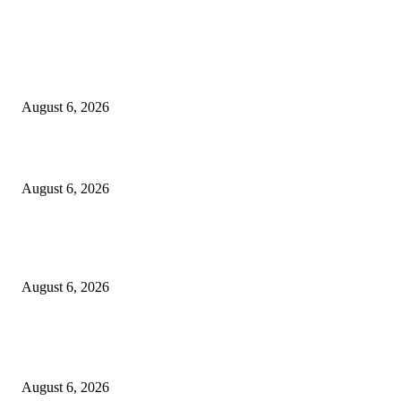
EDITOR PICKS
Kursi Fasum Pemkot Surabaya Diduga Dicuri Pakai Ambulans
August 6, 2026
Tingkatkan Literasi Pajak, DJP Jatim–GP Ansor Jatim Jalin Kerja Sama
August 6, 2026
KPPU Gelar Sidang Perdana Dugaan Keterlambatan Notifikasi Akuisisi Ol
MUFG Bank Ltd.
August 6, 2026
POPULAR POSTS
Kursi Fasum Pemkot Surabaya Diduga Dicuri Pakai Ambulans
August 6, 2026