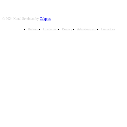
© 2024 Kanal Sembilan by
Cakpras
Redaksi
Disclaimer
Privacy
Advertisement
Contact us