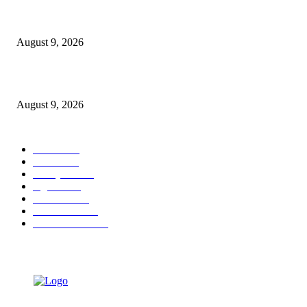
Manaqib Singkat Agung Toronan, Datuk Ulama-Umara Nusantara
August 9, 2026
Taktik Jenius
August 9, 2026
POPULAR CATEGORY
Ekbis
1632
Hotel
1473
Tausiyah
1076
Agama
939
Peristiwa
632
Pendidikan
468
Pemerintahan
341