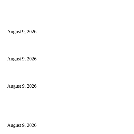
Gelar Roadster Rescue Competition 2026, Jasa Marga Tingkatkan Kompete
Petugas Penanganan Darurat sebagai Garda Terdepan Layanan Jalan Tol
August 9, 2026
Manaqib Singkat Agung Toronan, Datuk Ulama-Umara Nusantara
August 9, 2026
Taktik Jenius
August 9, 2026
POPULAR POSTS
Gelar Roadster Rescue Competition 2026, Jasa Marga Tingkatkan Kompete
Petugas Penanganan Darurat sebagai Garda Terdepan Layanan Jalan Tol
August 9, 2026