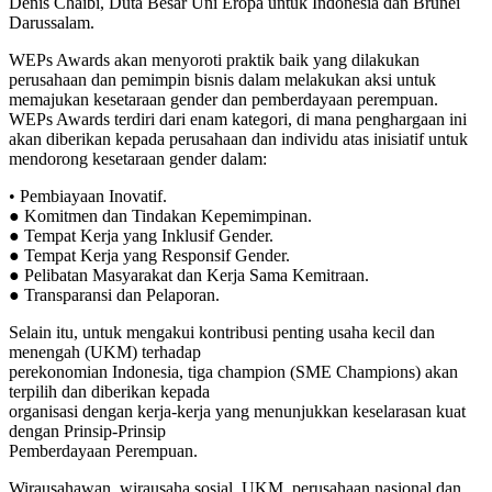
Denis Chaibi, Duta Besar Uni Eropa untuk Indonesia dan Brunei
Darussalam.
WEPs Awards akan menyoroti praktik baik yang dilakukan
perusahaan dan pemimpin bisnis dalam melakukan aksi untuk
memajukan kesetaraan gender dan pemberdayaan perempuan.
WEPs Awards terdiri dari enam kategori, di mana penghargaan ini
akan diberikan kepada perusahaan dan individu atas inisiatif untuk
mendorong kesetaraan gender dalam:
• Pembiayaan Inovatif.
● Komitmen dan Tindakan Kepemimpinan.
● Tempat Kerja yang Inklusif Gender.
● Tempat Kerja yang Responsif Gender.
● Pelibatan Masyarakat dan Kerja Sama Kemitraan.
● Transparansi dan Pelaporan.
Selain itu, untuk mengakui kontribusi penting usaha kecil dan
menengah (UKM) terhadap
perekonomian Indonesia, tiga champion (SME Champions) akan
terpilih dan diberikan kepada
organisasi dengan kerja-kerja yang menunjukkan keselarasan kuat
dengan Prinsip-Prinsip
Pemberdayaan Perempuan.
Wirausahawan, wirausaha sosial, UKM, perusahaan nasional dan