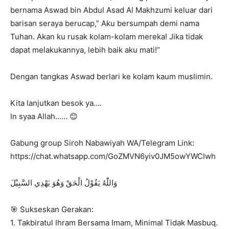
bernama Aswad bin Abdul Asad Al Makhzumi keluar dari
barisan seraya berucap,” Aku bersumpah demi nama
Tuhan. Akan ku rusak kolam-kolam mereka! Jika tidak
dapat melakukannya, lebih baik aku mati!”
Dengan tangkas Aswad berlari ke kolam kaum muslimin.
Kita lanjutkan besok ya….
In syaa Allah…… 😊
Gabung group Siroh Nabawiyah WA/Telegram Link:
https://chat.whatsapp.com/GoZMVN6yiv0JM5owYWCIwh
‎وَاللّٰهُ يَقُوْلُ الْحَقْ وَهُوَ يَهْدِي السَّبِيْلَ
🎯 Sukseskan Gerakan:
1. Takbiratul Ihram Bersama Imam, Minimal Tidak Masbuq.