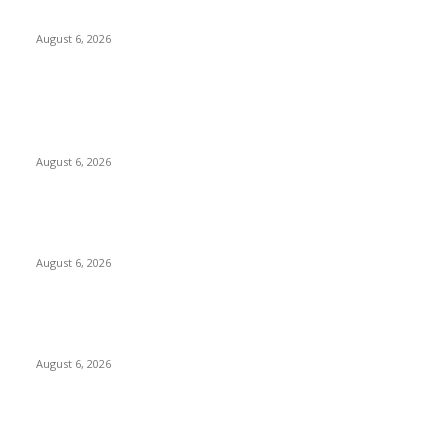
Notifikasi Akuisisi Oleh MUFG Bank Ltd.
August 6, 2026
POPULAR POSTS
Kursi Fasum Pemkot Surabaya Diduga Dicuri Pakai
Ambulans
August 6, 2026
Tingkatkan Literasi Pajak, DJP Jatim–GP Ansor Jatim Jalin
Kerja Sama
August 6, 2026
KPPU Gelar Sidang Perdana Dugaan Keterlambatan
Notifikasi Akuisisi Oleh MUFG Bank Ltd.
August 6, 2026
POPULAR CATEGORY
Ekbis
1624