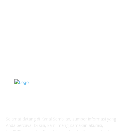
Hotel
1468
Tausiyah
1070
Agama
931
Peristiwa
629
Pendidikan
465
Pemerintahan
339
TENTANG KAMI
Selamat datang di Kanal Sembilan, sumber informasi yang
Anda percaya. Di sini, kami mengutamakan akurasi,