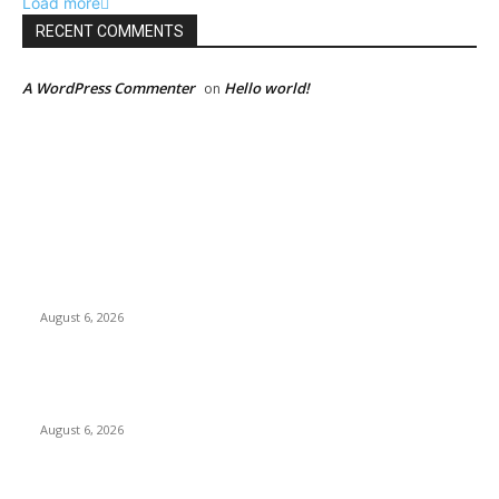
Load more
RECENT COMMENTS
A WordPress Commenter
Hello world!
on
EDITOR PICKS
Kursi Fasum Pemkot Surabaya Diduga Dicuri Pakai
Ambulans
August 6, 2026
Tingkatkan Literasi Pajak, DJP Jatim–GP Ansor Jatim Jalin
Kerja Sama
August 6, 2026
KPPU Gelar Sidang Perdana Dugaan Keterlambatan