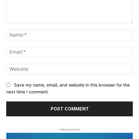
Comment:
Na
Ema
Web
Save my name, email, and website in this browser for the
next time I comment.
- Advertisment -