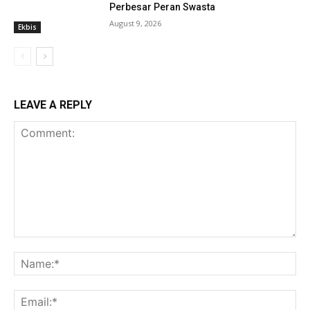
Perbesar Peran Swasta
August 9, 2026
Ekbis
LEAVE A REPLY
Comment:
Na
Ema