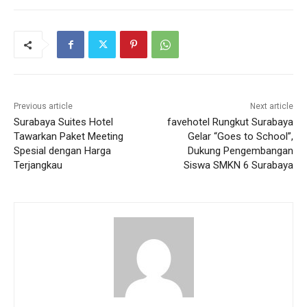
Previous article
Next article
Surabaya Suites Hotel
favehotel Rungkut Surabaya
Tawarkan Paket Meeting
Gelar “Goes to School”,
Spesial dengan Harga
Dukung Pengembangan
Terjangkau
Siswa SMKN 6 Surabaya