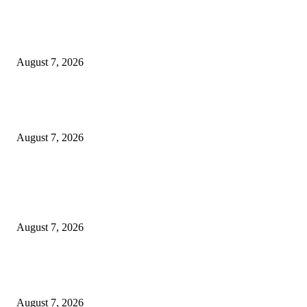
Paduan Suara One Voice Spensabaya Harumkan Surabaya, Raih Empat
Penghargaan di Thailand
August 7, 2026
Ojol Lapor Hotline Cak Eri soal Jukir di Jalan Trunojoyo, Dishub Suraba
Cabut KTA
August 7, 2026
POPULAR POSTS
Pemkot Surabaya Beri Insentif Rp300 Ribu bagi Warga yang Rekam Aksi
Pencurian Fasum
August 7, 2026
Paduan Suara One Voice Spensabaya Harumkan Surabaya, Raih Empat
Penghargaan di Thailand
August 7, 2026