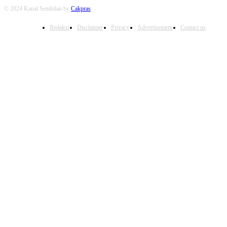
© 2024 Kanal Sembilan by
Cakpras
Redaksi
Disclaimer
Privacy
Advertisement
Contact us