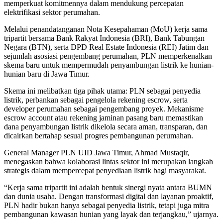
memperkuat komitmennya dalam mendukung percepatan
elektrifikasi sektor perumahan.
Melalui penandatanganan Nota Kesepahaman (MoU) kerja sama
tripartit bersama Bank Rakyat Indonesia (BRI), Bank Tabungan
Negara (BTN), serta DPD Real Estate Indonesia (REI) Jatim dan
sejumlah asosiasi pengembang perumahan, PLN memperkenalkan
skema baru untuk mempermudah penyambungan listrik ke hunian-
hunian baru di Jawa Timur.
Skema ini melibatkan tiga pihak utama: PLN sebagai penyedia
listrik, perbankan sebagai pengelola rekening escrow, serta
developer perumahan sebagai pengembang proyek. Mekanisme
escrow account atau rekening jaminan pasang baru memastikan
dana penyambungan listrik dikelola secara aman, transparan, dan
dicairkan bertahap sesuai progres pembangunan perumahan.
General Manager PLN UID Jawa Timur, Ahmad Mustaqir,
menegaskan bahwa kolaborasi lintas sektor ini merupakan langkah
strategis dalam mempercepat penyediaan listrik bagi masyarakat.
“Kerja sama tripartit ini adalah bentuk sinergi nyata antara BUMN
dan dunia usaha. Dengan transformasi digital dan layanan proaktif,
PLN hadir bukan hanya sebagai penyedia listrik, tetapi juga mitra
pembangunan kawasan hunian yang layak dan terjangkau,” ujarnya.