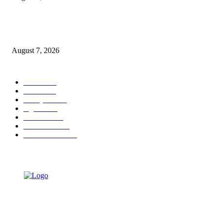
Ojol Lapor Hotline Cak Eri soal Jukir di Jalan Trunojoyo, Dishub Suraba
Cabut KTA
August 7, 2026
POPULAR CATEGORY
Ekbis
1630
Hotel
1472
Tausiyah
1072
Agama
934
Peristiwa
632
Pendidikan
468
Pemerintahan
341