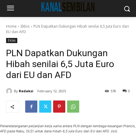
Home
Ekbis
PLN Dapatkan Dukungan Hibah senilai 6,5 Juta Euro dari
EU dan AFD
Ekbis
PLN Dapatkan Dukungan
Hibah senilai 6,5 Juta Euro
dari EU dan AFD
By
Redaksi
February 12, 2025
578
0
Penandatanganan perjanjian kerja sama antara PLN dengan lembaga keuangan Prancis,
AFD pada Rabu, (5/2) untuk dana hibah 6,5 juta Euro dari EU dan AFD. (ist).