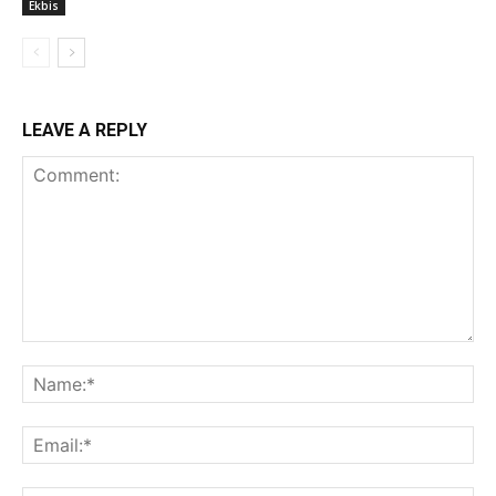
Ekbis
LEAVE A REPLY
Comment:
Na
Ema