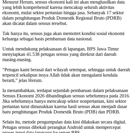
Menurut Herum, sensus ekonomi kali ini akan menghasilkan data
yang lebih komprehensif karena mencakup seluruh aktivitas
ekonomi, mulai sektor pertanian hingga jasa. Sebanyak 17 sektor
dalam penghitungan Produk Domestik Regional Bruto (PDRB)
akan dicatat dalam sensus tersebut.
Tak hanya itu, sensus juga akan memotret kondisi sosial ekonomi
keluarga sebagai basis pembaruan data nasional.
Untuk mendukung pelaksanaan di lapangan, BPS Jawa Timur
menyiapkan 41.538 petugas sensus yang direkrut dari daerah
masing-masing.
“Petugas kami berasal dari wilayah setempat, sehingga untuk daerah
terpencil sekalipun insya Allah tidak akan mengalami kendala
berarti,” jelas Herum.
Ia menambahkan, terdapat sejumlah pembaruan dalam pelaksanaan
Sensus Ekonomi 2026 dibandingkan sensus sebelumnya pada 2016.
Jika sebelumnya hanya mencakup sektor nonpertanian, kini sektor
pertanian turut dimasukkan karena hasil sensus akan menjadi dasar
baru penghitungan Produk Domestik Bruto (PDB) dan PDRB.
Selain itu, metode pengumpulan data kini dilakukan secara digital.
Petugas sensus dibekali perangkat Android untuk mempercepat
proses input data langsung ke server BPS.