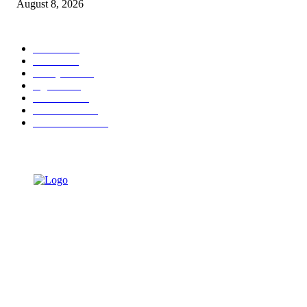
August 8, 2026
POPULAR CATEGORY
Ekbis
1631
Hotel
1473
Tausiyah
1073
Agama
938
Peristiwa
632
Pendidikan
468
Pemerintahan
341
TENTANG KAMI