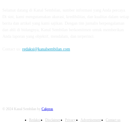
Selamat datang di Kanal Sembilan, sumber informasi yang Anda percaya.
Di sini, kami mengutamakan akurasi, kredibilitas, dan kualitas dalam setiap
berita dan artikel yang kami sajikan. Dengan tim jurnalis berpengalaman
dan ahli di bidangnya, Kanal Sembilan berkomitmen untuk memberikan
Anda laporan yang objektif, mendalam, dan terperinci.
Contact us:
redaksi@kanalsembilan.com
FOLLOW US
© 2024 Kanal Sembilan by
Cakpras
Redaksi
Disclaimer
Privacy
Advertisement
Contact us