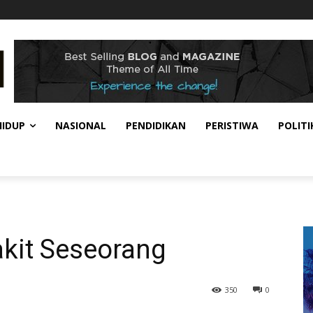
HIDUP
NASIONAL
PENDIDIKAN
PERISTIWA
POLITI
akit Seseorang
350
0