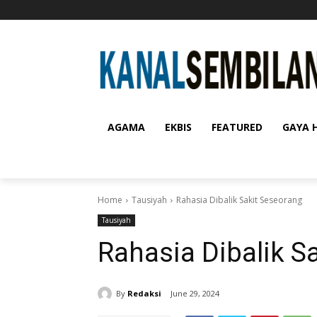
AGAMA
EKBIS
FEATURED
GAYA 
Home
Tausiyah
Rahasia Dibalik Sakit Seseorang
Tausiyah
Rahasia Dibalik S
By
Redaksi
June 29, 2024