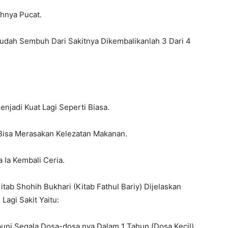
hnya Pucat.
Sudah Sembuh Dari Sakitnya Dikembalikanlah 3 Dari 4
njadi Kuat Lagi Seperti Biasa.
 Bisa Merasakan Kelezatan Makanan.
 Ia Kembali Ceria.
tab Shohih Bukhari (Kitab Fathul Bariy) Dijelaskan
agi Sakit Yaitu:
puni Segala Dosa-dosa nya Dalam 1 Tahun (Dosa Kecil).