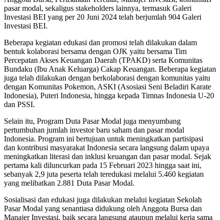
pasar modal, sekaligus stakeholders lainnya, termasuk Galeri
Investasi BEI yang per 20 Juni 2024 telah berjumlah 904 Galeri
Investasi BEI.
Beberapa kegiatan edukasi dan promosi telah dilakukan dalam
bentuk kolaborasi bersama dengan OJK yaitu bersama Tim
Percepatan Akses Keuangan Daerah (TPAKD) serta Komunitas
Bundaku (Ibu Anak Keluarga) Cakap Keuangan. Beberapa kegiatan
juga telah dilakukan dengan berkolaborasi dengan komunitas yaitu
dengan Komunitas Pokemon, ASKI (Asosiasi Seni Beladiri Karate
Indonesia), Puteri Indonesia, hingga kepada Timnas Indonesia U-20
dan PSSI.
Selain itu, Program Duta Pasar Modal juga menyumbang
pertumbuhan jumlah investor baru saham dan pasar modal
Indonesia. Program ini bertujuan untuk meningkatkan partisipasi
dan kontribusi masyarakat Indonesia secara langsung dalam upaya
meningkatkan literasi dan inklusi keuangan dan pasar modal. Sejak
pertama kali diluncurkan pada 15 Februari 2023 hingga saat ini,
sebanyak 2,9 juta peserta telah teredukasi melalui 5.460 kegiatan
yang melibatkan 2.881 Duta Pasar Modal.
Sosialisasi dan edukasi juga dilakukan melalui kegiatan Sekolah
Pasar Modal yang senantiasa didukung oleh Anggota Bursa dan
Manajer Investasi, baik secara langsung ataupun melalui kerja sama