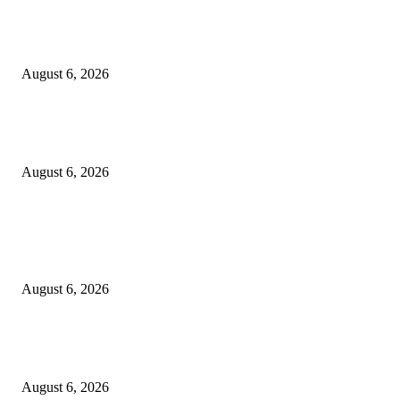
Dewan Da’wah Blitar Perkuat Pembinaan dan Kepedulian Sosial di Kamp
Merah Putih
August 6, 2026
DA’I MUDA PERKUAT SINERGI DAKWAH DALAM SILATURAHMI
BERSAMA DR. KH. FATHUR ROHMAN, M.PD.I
August 6, 2026
POPULAR POSTS
Surabaya Perkuat Gerakan Pilah Sampah, Lomba Pisang Danor Jadi Lang
Awal Menuju Kampung Pancasila
August 6, 2026
Dewan Da’wah Blitar Perkuat Pembinaan dan Kepedulian Sosial di Kamp
Merah Putih
August 6, 2026