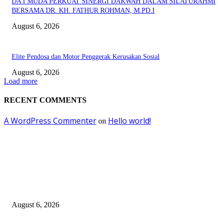
DA’I MUDA PERKUAT SINERGI DAKWAH DALAM SILATURAHMI
BERSAMA DR. KH. FATHUR ROHMAN, M.PD.I
August 6, 2026
Elite Pendosa dan Motor Penggerak Kerusakan Sosial
August 6, 2026
Load more
RECENT COMMENTS
A WordPress Commenter
Hello world!
on
EDITOR PICKS
Surabaya Perkuat Gerakan Pilah Sampah, Lomba Pisang Danor Jadi Lang
Awal Menuju Kampung Pancasila
August 6, 2026