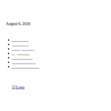
DA’I MUDA PERKUAT SINERGI DAKWAH DALAM SILATURAHMI
BERSAMA DR. KH. FATHUR ROHMAN, M.PD.I
August 6, 2026
POPULAR CATEGORY
Ekbis
1623
Hotel
1468
Tausiyah
1070
Agama
931
Peristiwa
629
Pendidikan
465
Pemerintahan
339