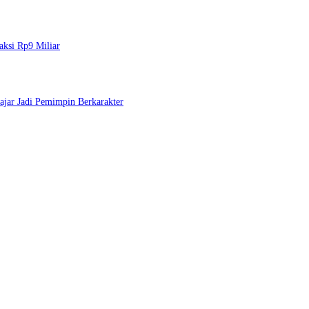
ksi Rp9 Miliar
jar Jadi Pemimpin Berkarakter
 dan Layanan Publik