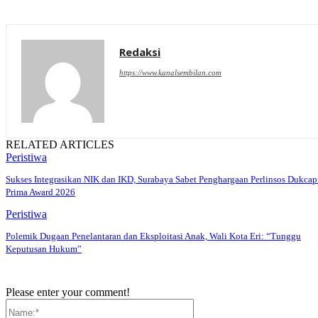
Redaksi
https://www.kanalsembilan.com
RELATED ARTICLES
Peristiwa
Sukses Integrasikan NIK dan IKD, Surabaya Sabet Penghargaan Perlinsos Dukcap
Prima Award 2026
Peristiwa
Polemik Dugaan Penelantaran dan Eksploitasi Anak, Wali Kota Eri: “Tunggu
Keputusan Hukum”
Please enter your comment!
Name:*