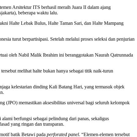
men Arsitektur ITS berhasil meraih Juara II dalam ajang
jakarta), beberapa waktu lalu.
i yakni Halte Lebak Bulus, Halte Taman Sari, dan Halte Mampang
esia turut berpartisipasi. Setelah melalui proses seleksi dan penjurian
ketuai oleh Nabil Malik Ibrahim ini beranggotakan Naurah Qatrunnada
tersebut melihat halte bukan hanya sebagai titik naik-turun
njaga kelestarian dinding Kali Batang Hari, yang termasuk objek
an.
g (JPO) memastikan aksesibilitas universal bagi seluruh kelompok
si alami berfungsi sebagai pelindung dari panas, sekaligus
fasad yang ringan dan transparan.
 motif batik Betawi pada
perforated panel
. “Elemen-elemen tersebut