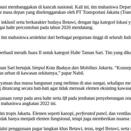
asi membanggakan di kancah nasional. Kali ini, tim mahasiswa Departe
te masa depan yang diselenggarakan oleh PT Transportasi Jakarta (Trans
inklusif serta berkarakter budaya Betawi, dengan tiga kategori lokas
gai halte percontohan pada tahun 2026 mendatang.
im mahasiswa arsitektur dari berbagai perguruan tinggi di seluruh Indon
erhasil meraih Juara II untuk kategori Halte Taman Sari. Tim yang di
man Sari bertajuk
Simpul Kota Budaya dan Mobilitas Jakarta
. “Konsep 
 urban di kawasan sekitarnya,” papar Nabil.
nyatuan dua massa bangunan yang melintas di atas sungai, sekaligus me
g dirancang secara hati-hati agar tidak merusak elemen eksisting kawas
ggunaan
ramp
pada area halte serta
lift
pada jembatan penyeberangan oran
 mahasiswa angkatan 2022 ini.
im tropis Jakarta. Elemen seperti kanopi,
perforated panel
, dan ventila
idak hanya menjadi elemen fungsional, tetapi juga memberikan nuansa 
lui penggunaan pagar langkan khas Betawi, teras, tegel Betawi, serta