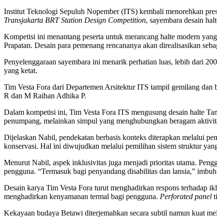
Institut Teknologi Sepuluh Nopember (ITS) kembali menorehkan prest
Transjakarta BRT Station Design Competition
, sayembara desain hal
Kompetisi ini menantang peserta untuk merancang halte modern yang 
Prapatan. Desain para pemenang rencananya akan direalisasikan seba
Penyelenggaraan sayembara ini menarik perhatian luas, lebih dari 200 t
yang ketat.
Tim Vesta Fora dari Departemen Arsitektur ITS tampil gemilang dan b
R dan M Raihan Adhika P.
Dalam kompetisi ini, Tim Vesta Fora ITS mengusung desain halte Ta
penumpang, melainkan simpul yang menghubungkan beragam aktivitas
Dijelaskan Nabil, pendekatan berbasis konteks diterapkan melalui pe
konservasi. Hal ini diwujudkan melalui pemilihan sistem struktur yan
Menurut Nabil, aspek inklusivitas juga menjadi prioritas utama. Pen
pengguna. “Termasuk bagi penyandang disabilitas dan lansia,” imbuh
Desain karya Tim Vesta Fora turut menghadirkan respons terhadap ikl
menghadirkan kenyamanan termal bagi pengguna.
Perforated panel
t
Kekayaan budaya Betawi diterjemahkan secara subtil namun kuat mela