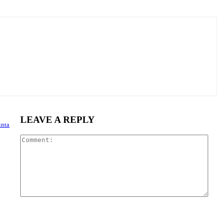
LEAVE A REPLY
inta
Com