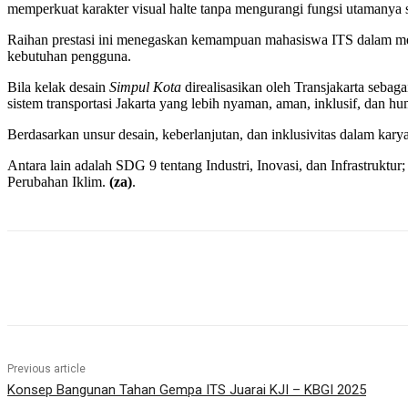
memperkuat karakter visual halte tanpa mengurangi fungsi utamanya se
Raihan prestasi ini menegaskan kemampuan mahasiswa ITS dalam meran
kebutuhan pengguna.
Bila kelak desain
Simpul Kota
direalisasikan oleh Transjakarta seba
sistem transportasi Jakarta yang lebih nyaman, aman, inklusif, dan hu
Berdasarkan unsur desain, keberlanjutan, dan inklusivitas dalam kar
Antara lain adalah SDG 9 tentang Industri, Inovasi, dan Infrastru
Perubahan Iklim.
(za)
.
Share
Previous article
Konsep Bangunan Tahan Gempa ITS Juarai KJI – KBGI 2025