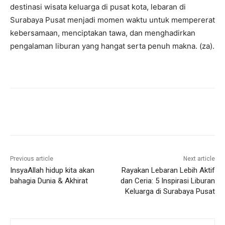
destinasi wisata keluarga di pusat kota, lebaran di
Surabaya Pusat menjadi momen waktu untuk mempererat
kebersamaan, menciptakan tawa, dan menghadirkan
pengalaman liburan yang hangat serta penuh makna. (za).
Previous article
Next article
InsyaAllah hidup kita akan
Rayakan Lebaran Lebih Aktif
bahagia Dunia & Akhirat
dan Ceria: 5 Inspirasi Liburan
Keluarga di Surabaya Pusat