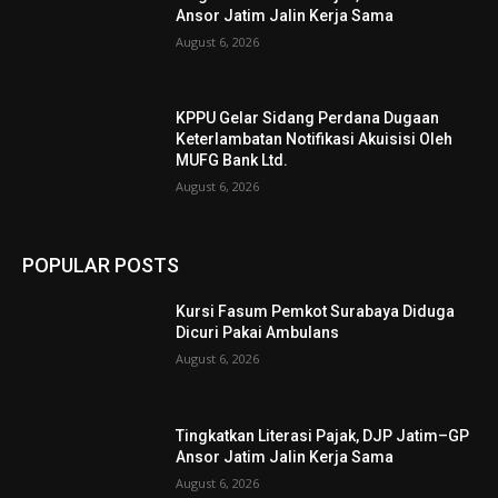
Ansor Jatim Jalin Kerja Sama
August 6, 2026
KPPU Gelar Sidang Perdana Dugaan
Keterlambatan Notifikasi Akuisisi Oleh
MUFG Bank Ltd.
August 6, 2026
POPULAR POSTS
Kursi Fasum Pemkot Surabaya Diduga
Dicuri Pakai Ambulans
August 6, 2026
Tingkatkan Literasi Pajak, DJP Jatim–GP
Ansor Jatim Jalin Kerja Sama
August 6, 2026