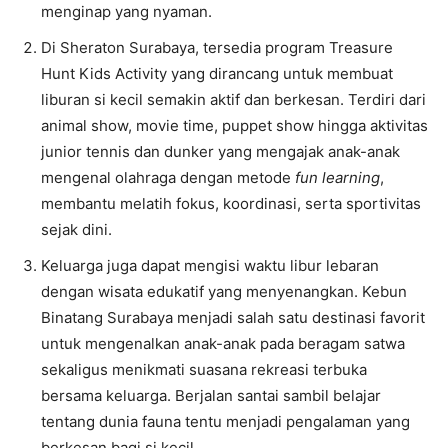
menginap yang nyaman.
Di Sheraton Surabaya, tersedia program Treasure
Hunt Kids Activity yang dirancang untuk membuat
liburan si kecil semakin aktif dan berkesan. Terdiri dari
animal show, movie time, puppet show hingga aktivitas
junior tennis dan dunker yang mengajak anak-anak
mengenal olahraga dengan metode
fun learning
,
membantu melatih fokus, koordinasi, serta sportivitas
sejak dini.
Keluarga juga dapat mengisi waktu libur lebaran
dengan wisata edukatif yang menyenangkan. Kebun
Binatang Surabaya menjadi salah satu destinasi favorit
untuk mengenalkan anak-anak pada beragam satwa
sekaligus menikmati suasana rekreasi terbuka
bersama keluarga. Berjalan santai sambil belajar
tentang dunia fauna tentu menjadi pengalaman yang
berkesan bagi si kecil.