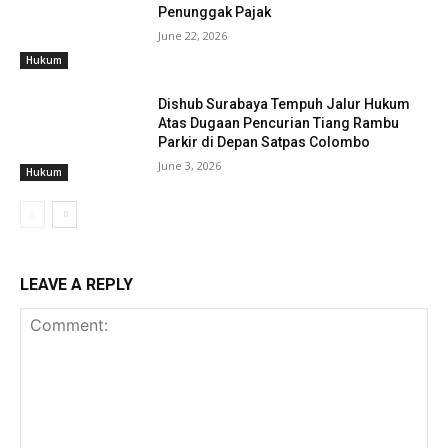
Penunggak Pajak
June 22, 2026
Hukum
Dishub Surabaya Tempuh Jalur Hukum
Atas Dugaan Pencurian Tiang Rambu
Parkir di Depan Satpas Colombo
June 3, 2026
Hukum
LEAVE A REPLY