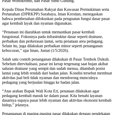
Pasar Wonokromo, dan Pasar Simo Gunung.
Kepala Dinas Perumahan Rakyat dan Kawasan Permukiman serta
Pertanahan (DPRKPP) Surabaya, Iman Krestian, menegaskan
bahwa pembenahan difokuskan pada penguatan fungsi dasar pasar
agar kembali layak dan nyaman digunakan.
“Penataan ini diarahkan untuk memastikan pasar kembali
fungsional. Fokusnya pada infrastruktur dasar seperti drainase,
perbaikan dan perkerasan lantai, serta penataan area pedagang.
Selain itu, juga dilakukan perbaikan minor seperti penanganan
kebocoran,” ujar Iman, Jumat (1/5/2026).
Salah satu contoh penanganan dilakukan di Pasar Tembok Dukuh.
Sebelum direvitalisasi, pasar ini kerap tergenang saat hujan akibat
saluran drainase yang sempit dan sudah menua, ditambah posisi
lantai yang lebih rendah dari badan jalan. Kondisi tersebut membuat
aktivitas jual beli tidak nyaman dan mendorong munculnya
pedagang yang berjualan hingga ke badan jalan.
“Atas arahan Bapak Wali Kota Eri, penataan dilakukan agar
pedagang kembali masuk ke dalam pasar. Kita benahi layanan
dasarnya supaya pasar lebih nyaman dan aktivitas ekonomi kembali
hidup,” jelasnya.
Penanganan di masing-masing pasar dilakukan dengan pendekatan