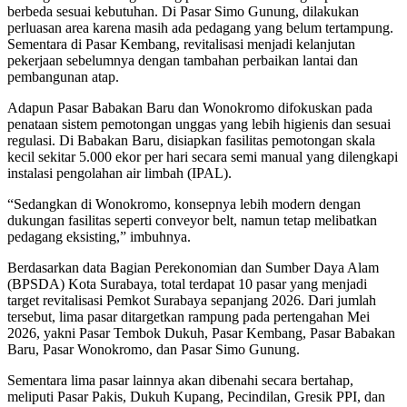
berbeda sesuai kebutuhan. Di Pasar Simo Gunung, dilakukan
perluasan area karena masih ada pedagang yang belum tertampung.
Sementara di Pasar Kembang, revitalisasi menjadi kelanjutan
pekerjaan sebelumnya dengan tambahan perbaikan lantai dan
pembangunan atap.
Adapun Pasar Babakan Baru dan Wonokromo difokuskan pada
penataan sistem pemotongan unggas yang lebih higienis dan sesuai
regulasi. Di Babakan Baru, disiapkan fasilitas pemotongan skala
kecil sekitar 5.000 ekor per hari secara semi manual yang dilengkapi
instalasi pengolahan air limbah (IPAL).
“Sedangkan di Wonokromo, konsepnya lebih modern dengan
dukungan fasilitas seperti conveyor belt, namun tetap melibatkan
pedagang eksisting,” imbuhnya.
Berdasarkan data Bagian Perekonomian dan Sumber Daya Alam
(BPSDA) Kota Surabaya, total terdapat 10 pasar yang menjadi
target revitalisasi Pemkot Surabaya sepanjang 2026. Dari jumlah
tersebut, lima pasar ditargetkan rampung pada pertengahan Mei
2026, yakni Pasar Tembok Dukuh, Pasar Kembang, Pasar Babakan
Baru, Pasar Wonokromo, dan Pasar Simo Gunung.
Sementara lima pasar lainnya akan dibenahi secara bertahap,
meliputi Pasar Pakis, Dukuh Kupang, Pecindilan, Gresik PPI, dan