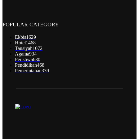
POPULAR CATEGORY
Ekbis
1629
Hotel
1468
Tausiyah
1072
Agama
934
Peristiwa
630
Pendidikan
468
Pemerintahan
339