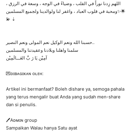
اللهم زِدنا نوراً في القلب ، وضياءً في الوجه ، وسعة في الرزق ،
ومحبة في قلوب العباد ، واغفر لنا ولوالدينا ولجميع المسلمين‏✨🌟
💫 ⇣
حسبنا الله ونعم الوكيل نعم المولى ونعم النصير..
سلمنا واهلنا وبلادنا وعقيدتنا والمسلمين
آمِيْن يَا رَ بَّ العَـــالَمِيْن
💌ᴅɪʙᴀɢɪᴋᴀɴ ᴏʟᴇʜ:
Artikel ini bermanfaat? Boleh dishare ya, semoga pahala
yang terus mengalir buat Anda yang sudah men-share
dan si penulis.
🖊Aᴅᴍɪɴ group
Sampaikan Walau hanya Satu ayat