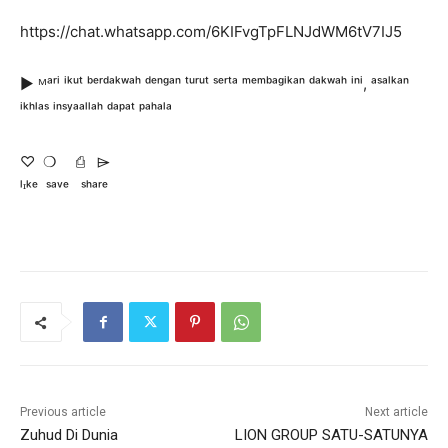
https://chat.whatsapp.com/6KIFvgTpFLNJdWM6tV7IJ5
▶️ ᴹᵃʳⁱ ⁱᵏᵘᵗ ᵇᵉʳᵈᵃᵏʷᵃʰ ᵈᵉⁿᵍᵃⁿ ᵗᵘʳᵘᵗ ˢᵉʳᵗᵃ ᵐᵉᵐᵇᵃᵍⁱᵏᵃⁿ ᵈᵃᵏʷᵃʰ ⁱⁿⁱ, ᵃˢᵃˡᵏᵃⁿ
ⁱᵏʰˡᵃˢ ⁱⁿˢʸᵃᵃˡˡᵃʰ ᵈᵃᵖᵃᵗ ᵖᵃʰᵃˡᵃ
♡ㅤ ❍ㅤ ⎙ㅤ ⌲
ˡᶦᵏᵉ ˢᵃᵛᵉ ˢʰᵃʳᵉ
Previous article
Next article
Zuhud Di Dunia
LION GROUP SATU-SATUNYA