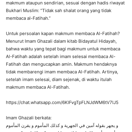
makmum ataupun sendirian, sesuai dengan hadis riwayat
Bukhari Muslim: “Tidak sah shalat orang yang tidak
membaca al-Fatihah.”
Untuk persoalan kapan makmum membaca Al-Fatihah?
Menurut Imam Ghazali dalam kitab Bidayatul Hidayah,
bahwa waktu yang tepat bagi makmum untuk membaca
Al-Fatihah adalah setelah imam selesai membaca Al-
Fatihah dan mengucapkan amin. Makmum hendaknya
tidak membarengi imam membaca Al-Fatihah. Artinya,
setelah imam selesai, diam sejenak, di waktu itulah
makmum membaca Al-Fatihah.
https://chat.whatsapp.com/6KIFvgTpFLNJdWM6tV7IJ5
Imam Ghazali berkata:
و يجهر بقوله آمين في الجهرية و كذلك المأموم و يقرن المأموم