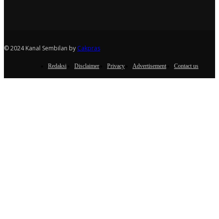
© 2024 Kanal Sembilan by
Cakpras
Redaksi
Disclaimer
Privacy
Advertisement
Contact us