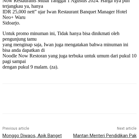
Now Restaurants Mulai Tanggal 1 Agustus 2024. Harga nya pun
terjangkau ya, hanya
IDR 25,000 nett” ujar Iwan Restaurant Banquet Manager Hotel
Neo+ Waru
Sidoarjo.
Untuk promo minuman ini, Tidak hanya bisa dinikmati oleh
pengunjung tamu
yang menginap saja, Iwan juga mengatakan bahwa minuman ini
bisa anda dapatkan di
Noodle Now Restoran yang juga terbuka untuk umum dari pukul 10
pagi sampai
dengan pukul 9 malam. (za).
Previous article
Next article
Monggo Diwaos, Apik Banget
Mantan Menteri Pendidikan Pak