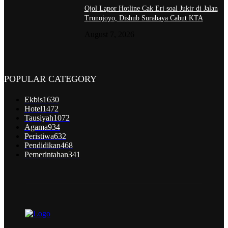
Ojol Lapor Hotline Cak Eri soal Jukir di Jalan
Trunojoyo, Dishub Surabaya Cabut KTA
August 7, 2026
POPULAR CATEGORY
Ekbis
1630
Hotel
1472
Tausiyah
1072
Agama
934
Peristiwa
632
Pendidikan
468
Pemerintahan
341