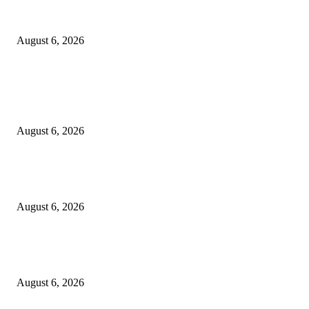
DA’I MUDA PERKUAT SINERGI DAKWAH DALAM SILATURAHMI
BERSAMA DR. KH. FATHUR ROHMAN, M.PD.I
August 6, 2026
POPULAR POSTS
Surabaya Perkuat Gerakan Pilah Sampah, Lomba Pisang Danor Jadi Lang
Awal Menuju Kampung Pancasila
August 6, 2026
Dewan Da’wah Blitar Perkuat Pembinaan dan Kepedulian Sosial di Kamp
Merah Putih
August 6, 2026
DA’I MUDA PERKUAT SINERGI DAKWAH DALAM SILATURAHMI
BERSAMA DR. KH. FATHUR ROHMAN, M.PD.I
August 6, 2026
POPULAR CATEGORY