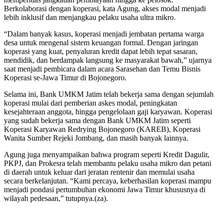
Berkolaborasi dengan koperasi, kata Agung, akses modal menjadi
lebih inklusif dan menjangkau pelaku usaha ultra mikro.
“Dalam banyak kasus, koperasi menjadi jembatan pertama warga
desa untuk mengenal sistem keuangan formal. Dengan jaringan
koperasi yang kuat, penyaluran kredit dapat lebih tepat sasaran,
mendidik, dan berdampak langsung ke masyarakat bawah,” ujarnya
saat menjadi pembicara dalam acara Sarasehan dan Temu Bisnis
Koperasi se-Jawa Timur di Bojonegoro.
Selama ini, Bank UMKM Jatim telah bekerja sama dengan sejumlah
koperasi mulai dari pemberian askes modal, peningkatan
kesejahteraan anggota, hingga pengelolaan gaji karyawan. Koperasi
yang sudah bekerja sama dengan Bank UMKM Jatim seperti
Koperasi Karyawan Redrying Bojonegoro (KAREB), Koperasi
Wanita Sumber Rejeki Jombang, dan masih banyak lainnya.
Agung juga menyampaikan bahwa program seperti Kredit Dagulir,
PKPJ, dan Prokesra telah membantu pelaku usaha mikro dan petani
di daerah untuk keluar dari jeratan rentenir dan memulai usaha
secara berkelanjutan. “Kami percaya, keberhasilan koperasi mampu
menjadi pondasi pertumbuhan ekonomi Jawa Timur khususnya di
wilayah pedesaan,” tutupnya.(za).