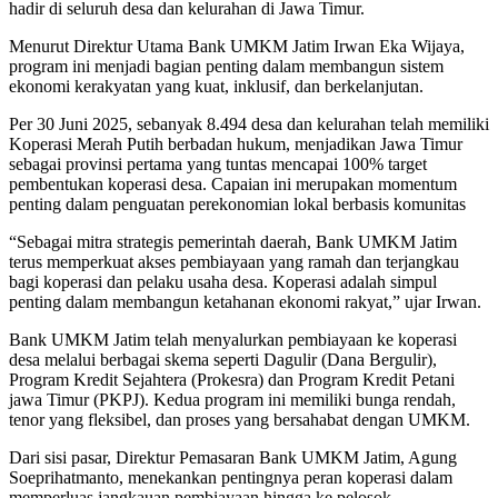
hadir di seluruh desa dan kelurahan di Jawa Timur.
Menurut Direktur Utama Bank UMKM Jatim Irwan Eka Wijaya,
program ini menjadi bagian penting dalam membangun sistem
ekonomi kerakyatan yang kuat, inklusif, dan berkelanjutan.
Per 30 Juni 2025, sebanyak 8.494 desa dan kelurahan telah memiliki
Koperasi Merah Putih berbadan hukum, menjadikan Jawa Timur
sebagai provinsi pertama yang tuntas mencapai 100% target
pembentukan koperasi desa. Capaian ini merupakan momentum
penting dalam penguatan perekonomian lokal berbasis komunitas
“Sebagai mitra strategis pemerintah daerah, Bank UMKM Jatim
terus memperkuat akses pembiayaan yang ramah dan terjangkau
bagi koperasi dan pelaku usaha desa. Koperasi adalah simpul
penting dalam membangun ketahanan ekonomi rakyat,” ujar Irwan.
Bank UMKM Jatim telah menyalurkan pembiayaan ke koperasi
desa melalui berbagai skema seperti Dagulir (Dana Bergulir),
Program Kredit Sejahtera (Prokesra) dan Program Kredit Petani
jawa Timur (PKPJ). Kedua program ini memiliki bunga rendah,
tenor yang fleksibel, dan proses yang bersahabat dengan UMKM.
Dari sisi pasar, Direktur Pemasaran Bank UMKM Jatim, Agung
Soeprihatmanto, menekankan pentingnya peran koperasi dalam
memperluas jangkauan pembiayaan hingga ke pelosok.