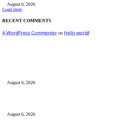
August 6, 2026
Load more
RECENT COMMENTS
A WordPress Commenter
Hello world!
on
EDITOR PICKS
Surabaya Perkuat Gerakan Pilah Sampah, Lomba Pisang Danor Jadi Lang
Awal Menuju Kampung Pancasila
August 6, 2026
Dewan Da’wah Blitar Perkuat Pembinaan dan Kepedulian Sosial di Kamp
Merah Putih
August 6, 2026