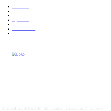
Ekbis
1623
Hotel
1468
Tausiyah
1070
Agama
931
Peristiwa
629
Pendidikan
465
Pemerintahan
339
TENTANG KAMI
Selamat datang di Kanal Sembilan, sumber informasi yang Anda percaya.