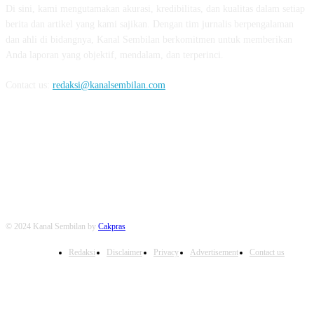
Di sini, kami mengutamakan akurasi, kredibilitas, dan kualitas dalam setiap
berita dan artikel yang kami sajikan. Dengan tim jurnalis berpengalaman
dan ahli di bidangnya, Kanal Sembilan berkomitmen untuk memberikan
Anda laporan yang objektif, mendalam, dan terperinci.
Contact us:
redaksi@kanalsembilan.com
FOLLOW US
© 2024 Kanal Sembilan by
Cakpras
Redaksi
Disclaimer
Privacy
Advertisement
Contact us