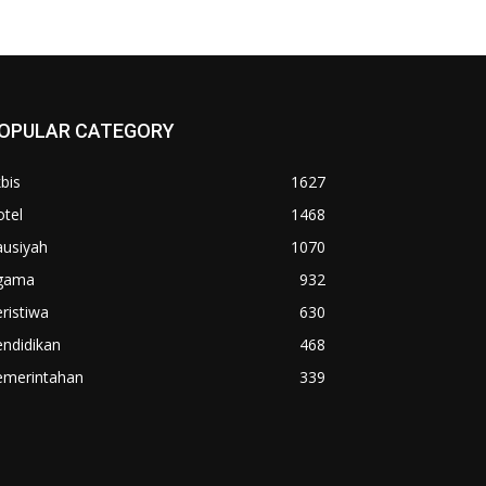
OPULAR CATEGORY
bis
1627
tel
1468
ausiyah
1070
gama
932
ristiwa
630
ndidikan
468
emerintahan
339