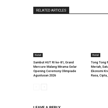
RELATED ARTICLES
Hotel
Hotel
Sambut HUT RI ke-81, Grand
Tong Tong N
Mercure Malang Mirama Gelar
Meriah, Satu
Opening Ceremony Olimpiade
Ekonomi Kre
Agustusan 2026
Rasa, Cipta,
LEAVE A REPLY