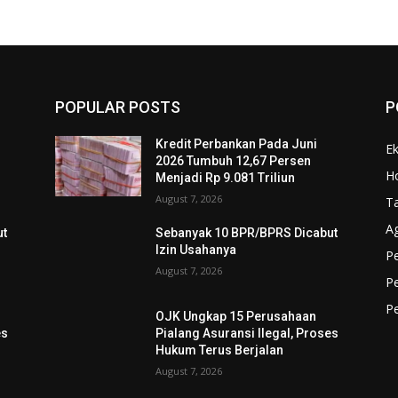
POPULAR POSTS
P
Kredit Perbankan Pada Juni
Ek
2026 Tumbuh 12,67 Persen
Ho
Menjadi Rp 9.081 Triliun
August 7, 2026
T
A
ut
Sebanyak 10 BPR/BPRS Dicabut
Izin Usahanya
Pe
August 7, 2026
Pe
P
OJK Ungkap 15 Perusahaan
es
Pialang Asuransi Ilegal, Proses
Hukum Terus Berjalan
August 7, 2026