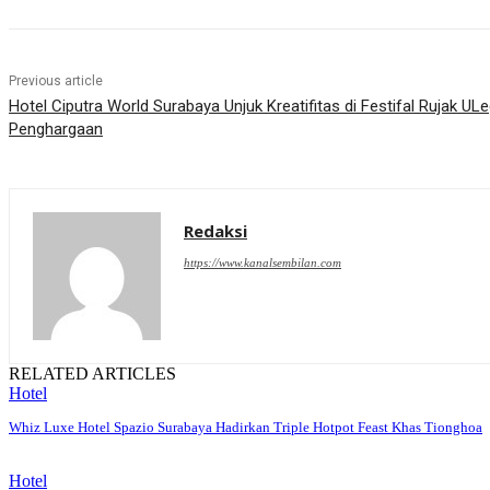
Previous article
Hotel Ciputra World Surabaya Unjuk Kreatifitas di Festifal Rujak U
Penghargaan
Redaksi
https://www.kanalsembilan.com
RELATED ARTICLES
Hotel
Whiz Luxe Hotel Spazio Surabaya Hadirkan Triple Hotpot Feast Khas Tionghoa
Hotel