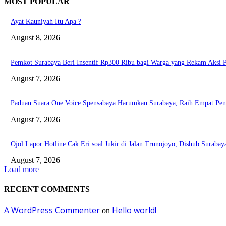
MOST POPULAR
Ayat Kauniyah Itu Apa ?
August 8, 2026
Pemkot Surabaya Beri Insentif Rp300 Ribu bagi Warga yang Rekam Aksi 
August 7, 2026
Paduan Suara One Voice Spensabaya Harumkan Surabaya, Raih Empat Pen
August 7, 2026
Ojol Lapor Hotline Cak Eri soal Jukir di Jalan Trunojoyo, Dishub Suraba
August 7, 2026
Load more
RECENT COMMENTS
A WordPress Commenter
Hello world!
on