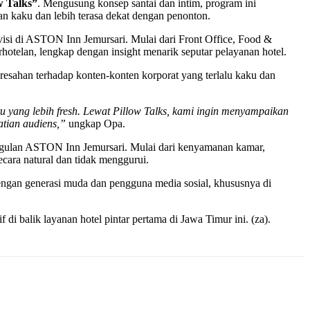
w Talks”
. Mengusung konsep santai dan intim, program ini
n kaku dan lebih terasa dekat dengan penonton.
isi di ASTON Inn Jemursari. Mulai dari Front Office, Food &
hotelan, lengkap dengan insight menarik seputar pelayanan hotel.
sahan terhadap konten-konten korporat yang terlalu kaku dan
tu yang lebih fresh. Lewat Pillow Talks, kami ingin menyampaikan
atian audiens,”
ungkap Opa.
ulan ASTON Inn Jemursari. Mulai dari kenyamanan kamar,
ecara natural dan tidak menggurui.
engan generasi muda dan pengguna media sosial, khususnya di
di balik layanan hotel pintar pertama di Jawa Timur ini. (za).