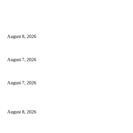
EDITOR PICKS
Ayat Kauniyah Itu Apa ?
August 8, 2026
Pemkot Surabaya Beri Insentif Rp300 Ribu bagi Warga yang Rekam Aksi
August 7, 2026
Paduan Suara One Voice Spensabaya Harumkan Surabaya, Raih Empat Pen
August 7, 2026
POPULAR POSTS
Ayat Kauniyah Itu Apa ?
August 8, 2026
Pemkot Surabaya Beri Insentif Rp300 Ribu bagi Warga yang Rekam Aksi