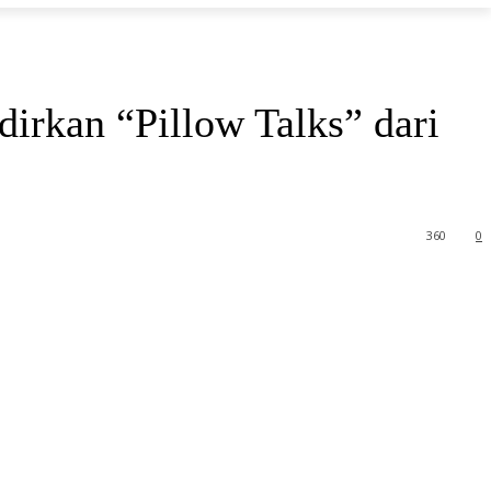
irkan “Pillow Talks” dari
360
0