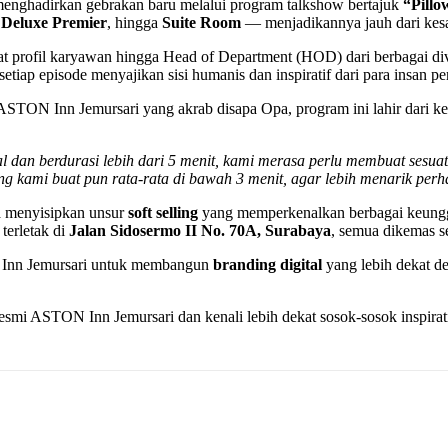
menghadirkan gebrakan baru melalui program talkshow bertajuk
“Pillo
,
Deluxe Premier
, hingga
Suite Room
— menjadikannya jauh dari kesa
at profil karyawan hingga Head of Department (HOD) dari berbagai div
ap episode menyajikan sisi humanis dan inspiratif dari para insan per
N Inn Jemursari yang akrab disapa Opa, program ini lahir dari kere
al dan berdurasi lebih dari 5 menit, kami merasa perlu membuat sesua
ng kami buat pun rata-rata di bawah 3 menit, agar lebih menarik perh
ga menyisipkan unsur
soft selling
yang memperkenalkan berbagai keungg
terletak di
Jalan Sidosermo II No. 70A, Surabaya
, semua dikemas s
ON Inn Jemursari untuk membangun
branding digital
yang lebih dekat d
esmi ASTON Inn Jemursari dan kenali lebih dekat sosok-sosok inspiratif 