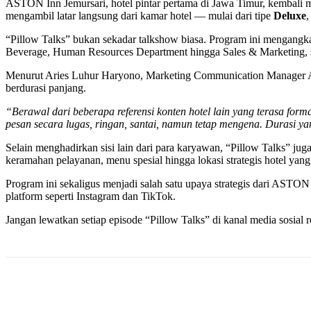
ASTON Inn Jemursari, hotel pintar pertama di Jawa Timur, kembali 
mengambil latar langsung dari kamar hotel — mulai dari tipe
Deluxe
“Pillow Talks” bukan sekadar talkshow biasa. Program ini mengangk
Beverage, Human Resources Department hingga Sales & Marketing, seti
Menurut Aries Luhur Haryono, Marketing Communication Manager ASTO
berdurasi panjang.
“Berawal dari beberapa referensi konten hotel lain yang terasa form
pesan secara lugas, ringan, santai, namun tetap mengena. Durasi ya
Selain menghadirkan sisi lain dari para karyawan, “Pillow Talks” ju
keramahan pelayanan, menu spesial hingga lokasi strategis hotel yang 
Program ini sekaligus menjadi salah satu upaya strategis dari AST
platform seperti Instagram dan TikTok.
Jangan lewatkan setiap episode “Pillow Talks” di kanal media sosial r
Share