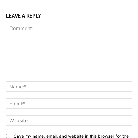
LEAVE A REPLY
Comment:
Na
Ema
Web
Save my name, email, and website in this browser for the