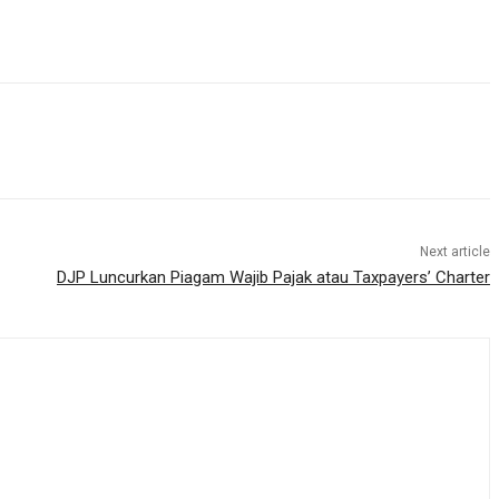
Next article
DJP Luncurkan Piagam Wajib Pajak atau Taxpayers’ Charter