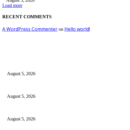
August 5, 2026
Load more
RECENT COMMENTS
A WordPress Commenter
Hello world!
on
EDITOR PICKS
DJP dan BPOM Dorong UMKM Naik Kelas melalui Integrasi Coretax DJP
August 5, 2026
Empat Tahun SGE, Rp30,3 Miliar Berputar dan 370 UMKM Surabaya Nai
August 5, 2026
SGE 2026 Dibuka, Wali Kota Eri Dorong UMKM Surabaya Tembus Transa
August 5, 2026
POPULAR POSTS