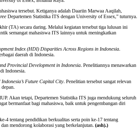
iversity of Essex, Britania Raya.
hasiswa tersebut. Ketiganya adalah Daariin Marwaa Aaqilah,
ree
Departemen Statistika ITS dengan University of Essex,” tuturnya.
 (TA) secara daring. Melalui kegiatan tersebut tiga lulusan ini
emantik semangat mahasiswa ITS lainnya untuk meningkatkan
pment Index (HDI) Disparities Across Regions in Indonesia
.
rbagai daerah di Indonesia.
and Provincial Development in Indonesia
. Penelitiannya menawarkan
di Indonesia.
Indonesia’s Future Capital City
. Penelitian tersebut sangat relevan
a depan.
IUP. Akan tetapi, Departemen Statistika ITS juga mendukung seluruh
gat bermanfaat bagi mahasiswa, baik untuk pengembangan diri
e-4 tentang pendidikan berkualitas serta poin ke-17 tentang
l dan mendorong kolaborasi yang berkelanjutan.
(ash).)