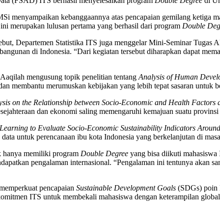
 Data (FSAD) ITS berhasil menyelesaikan program
Double Degree
di Un
 MSi menyampaikan kebanggaannya atas pencapaian gemilang ketiga ma
ini merupakan lulusan pertama yang berhasil dari program
Double Deg
but, Departemen Statistika ITS juga menggelar Mini-Seminar Tugas Akhir
embangunan di Indonesia. “Dari kegiatan tersebut diharapkan dapat m
Aaqilah mengusung topik penelitian tentang
Analysis of Human Develo
an membantu merumuskan kebijakan yang lebih tepat sasaran untuk be
ysis on the Relationship between Socio-Economic and Health Factors 
sejahteraan dan ekonomi saling memengaruhi kemajuan suatu provinsi 
earning to Evaluate Socio-Economic Sustainability Indicators Around 
data untuk perencanaan ibu kota Indonesia yang berkelanjutan di mas
k hanya memiliki program
Double Degree
yang bisa diikuti mahasiswa 
atkan pengalaman internasional. “Pengalaman ini tentunya akan san
ut memperkuat pencapaian
Sustainable Development Goals
(SDGs) poin k
ri komitmen ITS untuk membekali mahasiswa dengan keterampilan globa