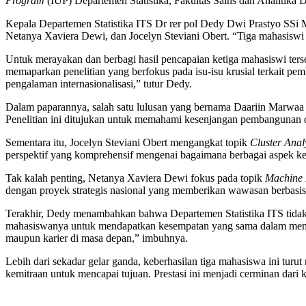
Program
(IUP) Departemen Statistika, Fakultas Sains dan Analitika
Kepala Departemen Statistika ITS Dr rer pol Dedy Dwi Prastyo SSi
Netanya Xaviera Dewi, dan Jocelyn Steviani Obert. “Tiga mahasiswi 
Untuk merayakan dan berbagi hasil pencapaian ketiga mahasiswi terse
memaparkan penelitian yang berfokus pada isu-isu krusial terkait p
pengalaman internasionalisasi,” tutur Dedy.
Dalam paparannya, salah satu lulusan yang bernama Daariin Marwaa 
Penelitian ini ditujukan untuk memahami kesenjangan pembangunan d
Sementara itu, Jocelyn Steviani Obert mengangkat topik
Cluster Anal
perspektif yang komprehensif mengenai bagaimana berbagai aspek ke
Tak kalah penting, Netanya Xaviera Dewi fokus pada topik
Machine L
dengan proyek strategis nasional yang memberikan wawasan berbasis 
Terakhir, Dedy menambahkan bahwa Departemen Statistika ITS tida
mahasiswanya untuk mendapatkan kesempatan yang sama dalam mendap
maupun karier di masa depan,” imbuhnya.
Lebih dari sekadar gelar ganda, keberhasilan tiga mahasiswa ini tur
kemitraan untuk mencapai tujuan. Prestasi ini menjadi cerminan da