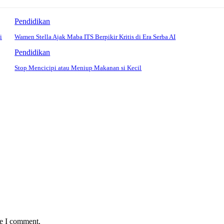
Pendidikan
i
Wamen Stella Ajak Maba ITS Berpikir Kritis di Era Serba AI
Pendidikan
Stop Mencicipi atau Meniup Makanan si Kecil
me I comment.