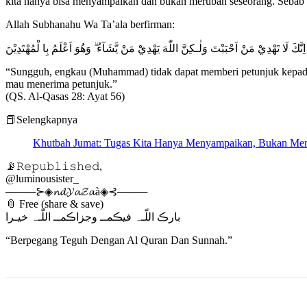
kita hanya bisa menyampaikan dan bukan merubah seseorang. Sebab 
Allah Subhanahu Wa Ta’ala berfirman:
اِنَّكَ لَا تَهْدِيْ مَنْ اَحْبَبْتَ وَلٰـكِنَّ اللّٰهَ يَهْدِيْ مَنْ يَّشَآءُ ۗ وَهُوَ اَعْلَمُ بِا لْمُهْتَدِيْنَ
“Sungguh, engkau (Muhammad) tidak dapat memberi petunjuk kepada 
mau menerima petunjuk.”
(QS. Al-Qasas 28: Ayat 56)
📕Selengkapnya
Khutbah Jumat: Tugas Kita Hanya Menyampaikan, Bukan Me
📡𝚁𝚎𝚙𝚞𝚋𝚕𝚒𝚜𝚑𝚎𝚍,
@luminousister_
────⊱◈𝓷𝓭𝓨𝓪𝓩𝓪à◈⊰────
📎 Free (share & save)
بارڪ اللّـہ فيڪمــ وجزاڪمــ اللّـہ خيـرا
“Berpegang Teguh Dengan Al Quran Dan Sunnah.”