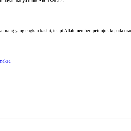
hidayah hanya milik Alloh semata.
orang yang engkau kasihi, tetapi Allah memberi petunjuk kepada ora
maksa