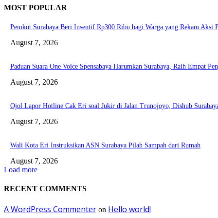
MOST POPULAR
Pemkot Surabaya Beri Insentif Rp300 Ribu bagi Warga yang Rekam Aksi 
August 7, 2026
Paduan Suara One Voice Spensabaya Harumkan Surabaya, Raih Empat Pen
August 7, 2026
Ojol Lapor Hotline Cak Eri soal Jukir di Jalan Trunojoyo, Dishub Suraba
August 7, 2026
Wali Kota Eri Instruksikan ASN Surabaya Pilah Sampah dari Rumah
August 7, 2026
Load more
RECENT COMMENTS
A WordPress Commenter
Hello world!
on