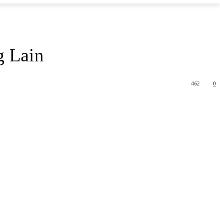
g Lain
462
0