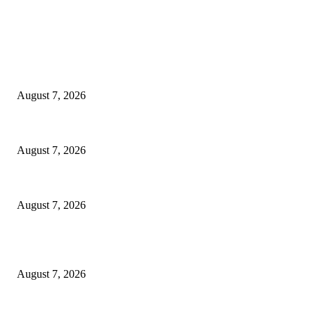
EDITOR PICKS
Pemkot Surabaya Beri Insentif Rp300 Ribu bagi Warga yang Rekam Aksi
August 7, 2026
Paduan Suara One Voice Spensabaya Harumkan Surabaya, Raih Empat Pen
August 7, 2026
Ojol Lapor Hotline Cak Eri soal Jukir di Jalan Trunojoyo, Dishub Surab
August 7, 2026
POPULAR POSTS
Pemkot Surabaya Beri Insentif Rp300 Ribu bagi Warga yang Rekam Aksi
August 7, 2026
Paduan Suara One Voice Spensabaya Harumkan Surabaya, Raih Empat Pen