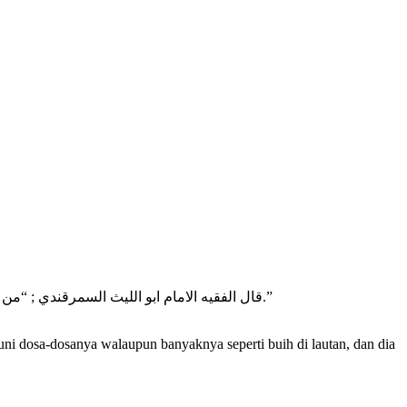
قال الفقيه الامام ابو الليث السمرقندي ; “من حفظ سبع كلمات فهو شريف عند الله تعالى والملا ئكة ويغفر الله ذنوبه ولو كانت مثل زبد البحر ويجد حلاوة الطاعة وتكون حياته ومماته خيرا.”
ni dosa-dosanya walaupun banyaknya seperti buih di lautan, dan dia