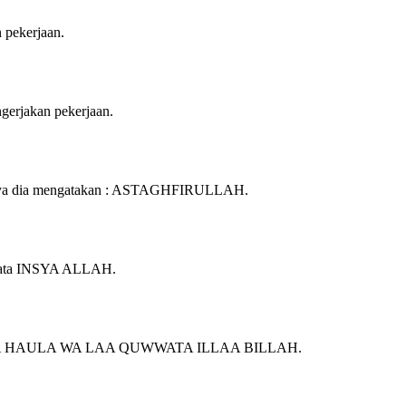
pekerjaan.
rjakan pekerjaan.
aknya dia mengatakan : ASTAGHFIRULLAH.
erkata INSYA ALLAH.
ata : LAA HAULA WA LAA QUWWATA ILLAA BILLAH.