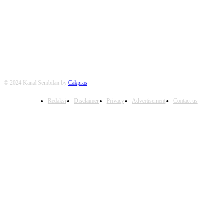
FOLLOW US
© 2024 Kanal Sembilan by
Cakpras
Redaksi
Disclaimer
Privacy
Advertisement
Contact us