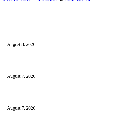
EDITOR PICKS
Ayat Kauniyah Itu Apa ?
August 8, 2026
Pemkot Surabaya Beri Insentif Rp300 Ribu bagi Warga yang Rekam Aksi
Pencurian Fasum
August 7, 2026
Paduan Suara One Voice Spensabaya Harumkan Surabaya, Raih Empat
Penghargaan di Thailand
August 7, 2026
POPULAR POSTS