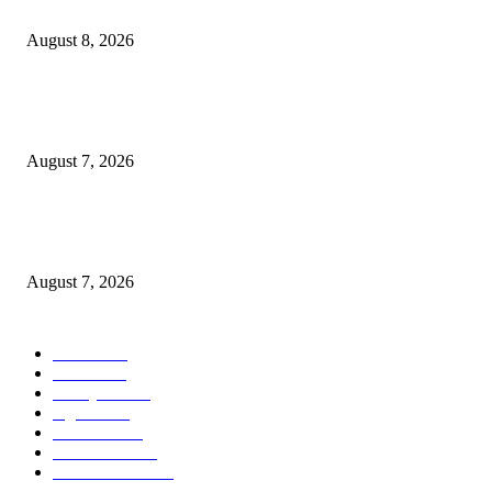
Ayat Kauniyah Itu Apa ?
August 8, 2026
Pemkot Surabaya Beri Insentif Rp300 Ribu bagi Warga yang Rekam Aksi
Pencurian Fasum
August 7, 2026
Paduan Suara One Voice Spensabaya Harumkan Surabaya, Raih Empat
Penghargaan di Thailand
August 7, 2026
POPULAR CATEGORY
Ekbis
1630
Hotel
1472
Tausiyah
1073
Agama
934
Peristiwa
632
Pendidikan
468
Pemerintahan
341