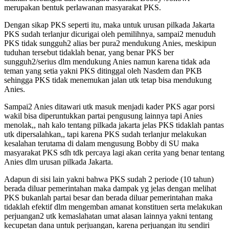
merupakan bentuk perlawanan masyarakat PKS.
Dengan sikap PKS seperti itu, maka untuk urusan pilkada Jakarta
PKS sudah terlanjur dicurigai oleh pemilihnya, sampai2 menuduh
PKS tidak sungguh2 alias ber pura2 mendukung Anies, meskipun
tuduhan tersebut tidaklah benar, yang benar PKS ber
sungguh2/serius dlm mendukung Anies namun karena tidak ada
teman yang setia yakni PKS ditinggal oleh Nasdem dan PKB
sehingga PKS tidak menemukan jalan utk tetap bisa mendukung
Anies.
Sampai2 Anies ditawari utk masuk menjadi kader PKS agar porsi
wakil bisa diperuntukkan partai pengusung lainnya tapi Anies
menolak,, nah kalo tentang pilkada jakarta jelas PKS tidaklah pantas
utk dipersalahkan,, tapi karena PKS sudah terlanjur melakukan
kesalahan terutama di dalam mengusung Bobby di SU maka
masyarakat PKS sdh tdk percaya lagi akan cerita yang benar tentang
Anies dlm urusan pilkada Jakarta.
Adapun di sisi lain yakni bahwa PKS sudah 2 periode (10 tahun)
berada diluar pemerintahan maka dampak yg jelas dengan melihat
PKS bukanlah partai besar dan berada diluar pemerintahan maka
tidaklah efektif dlm mengemban amanat konstituen serta melakukan
perjuangan2 utk kemaslahatan umat alasan lainnya yakni tentang
kecupetan dana untuk perjuangan, karena perjuangan itu sendiri