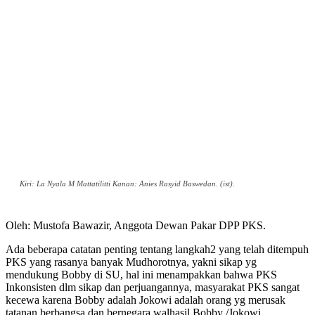
Kiri: La Nyala M Mattatilitti Kanan: Anies Rasyid Baswedan. (ist).
Oleh: Mustofa Bawazir, Anggota Dewan Pakar DPP PKS.
Ada beberapa catatan penting tentang langkah2 yang telah ditempuh
PKS yang rasanya banyak Mudhorotnya, yakni sikap yg
mendukung Bobby di SU, hal ini menampakkan bahwa PKS
Inkonsisten dlm sikap dan perjuangannya, masyarakat PKS sangat
kecewa karena Bobby adalah Jokowi adalah orang yg merusak
tatanan berbangsa dan bernegara walhasil Bobby /Jokowi