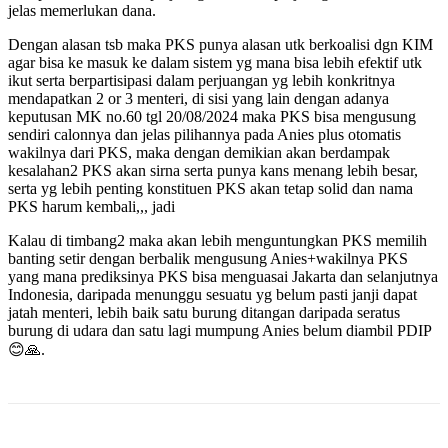
jelas memerlukan dana.
Dengan alasan tsb maka PKS punya alasan utk berkoalisi dgn KIM
agar bisa ke masuk ke dalam sistem yg mana bisa lebih efektif utk
ikut serta berpartisipasi dalam perjuangan yg lebih konkritnya
mendapatkan 2 or 3 menteri, di sisi yang lain dengan adanya
keputusan MK no.60 tgl 20/08/2024 maka PKS bisa mengusung
sendiri calonnya dan jelas pilihannya pada Anies plus otomatis
wakilnya dari PKS, maka dengan demikian akan berdampak
kesalahan2 PKS akan sirna serta punya kans menang lebih besar,
serta yg lebih penting konstituen PKS akan tetap solid dan nama
PKS harum kembali,,, jadi
Kalau di timbang2 maka akan lebih menguntungkan PKS memilih
banting setir dengan berbalik mengusung Anies+wakilnya PKS
yang mana prediksinya PKS bisa menguasai Jakarta dan selanjutnya
Indonesia, daripada menunggu sesuatu yg belum pasti janji dapat
jatah menteri, lebih baik satu burung ditangan daripada seratus
burung di udara dan satu lagi mumpung Anies belum diambil PDIP
😊🙏.