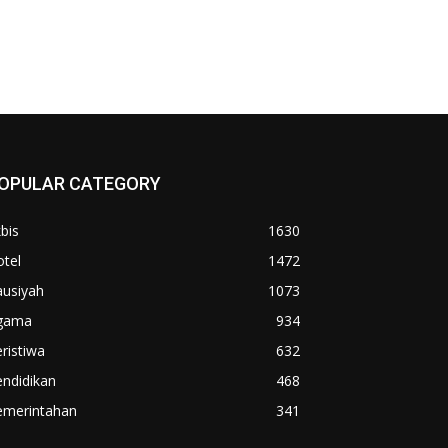
OPULAR CATEGORY
bis
1630
tel
1472
ausiyah
1073
gama
934
ristiwa
632
ndidikan
468
emerintahan
341