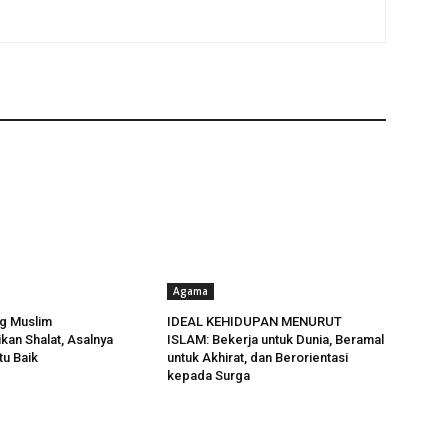
Agama
g Muslim
IDEAL KEHIDUPAN MENURUT
an Shalat, Asalnya
ISLAM: Bekerja untuk Dunia, Beramal
tu Baik
untuk Akhirat, dan Berorientasi
kepada Surga