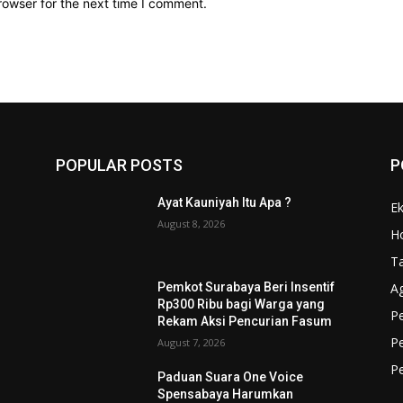
rowser for the next time I comment.
POPULAR POSTS
P
Ayat Kauniyah Itu Apa ?
Ek
August 8, 2026
Ho
T
A
f
Pemkot Surabaya Beri Insentif
Rp300 Ribu bagi Warga yang
Pe
Rekam Aksi Pencurian Fasum
Pe
August 7, 2026
P
Paduan Suara One Voice
Spensabaya Harumkan