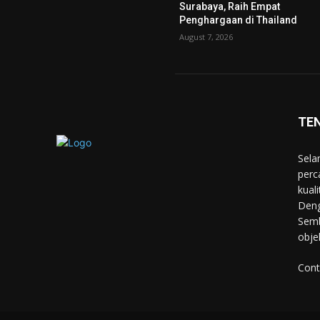
Surabaya, Raih Empat
Penghargaan di Thailand
August 7, 2026
TE
Sela
perc
kual
Deng
Semb
obje
Cont