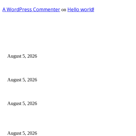
A WordPress Commenter
Hello world!
on
EDITOR PICKS
DJP dan BPOM Dorong UMKM Naik Kelas melalui Integrasi Coretax DJP
August 5, 2026
Empat Tahun SGE, Rp30,3 Miliar Berputar dan 370 UMKM Surabaya Nai
August 5, 2026
SGE 2026 Dibuka, Wali Kota Eri Dorong UMKM Surabaya Tembus Transa
August 5, 2026
POPULAR POSTS
DJP dan BPOM Dorong UMKM Naik Kelas melalui Integrasi Coretax DJP
August 5, 2026