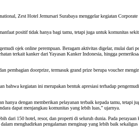
ational, Zest Hotel Jemursari Surabaya menggelar kegiatan Corporate 
faat positif tidak hanya bagi tamu, tetapi juga untuk komunitas sekita
ngemudi ojek online perempuan. Beragam aktivitas digelar, mulai dari p
hatan terkait kanker dari Yayasan Kanker Indonesia, hingga pemeriksaa
 dan pembagian doorprize, termasuk grand prize berupa voucher mengi
an bahwa kegiatan ini merupakan bentuk apresiasi terhadap pengemudi 
 hanya dengan memberikan pelayanan terbaik kepada tamu, tetapi juga 
ndara dapat menjangkau komunitas yang lebih luas,” ujarnya.
ih dari 150 hotel, resor, dan properti di seluruh dunia. Pada perayaan k
ensi dalam menghadirkan pengalaman menginap yang lebih baik sekaligus