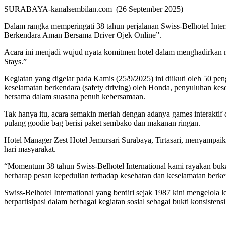
SURABAYA-kanalsembilan.com (26 September 2025)
Dalam rangka memperingati 38 tahun perjalanan Swiss-Belhotel Intern
Berkendara Aman Bersama Driver Ojek Online”.
Acara ini menjadi wujud nyata komitmen hotel dalam menghadirkan man
Stays.”
Kegiatan yang digelar pada Kamis (25/9/2025) ini diikuti oleh 50 pe
keselamatan berkendara (safety driving) oleh Honda, penyuluhan kese
bersama dalam suasana penuh kebersamaan.
Tak hanya itu, acara semakin meriah dengan adanya games interaktif
pulang goodie bag berisi paket sembako dan makanan ringan.
Hotel Manager Zest Hotel Jemursari Surabaya, Tirtasari, menyampaik
hari masyarakat.
“Momentum 38 tahun Swiss-Belhotel International kami rayakan bukan
berharap pesan kepedulian terhadap kesehatan dan keselamatan berke
Swiss-Belhotel International yang berdiri sejak 1987 kini mengelola leb
berpartisipasi dalam berbagai kegiatan sosial sebagai bukti konsist