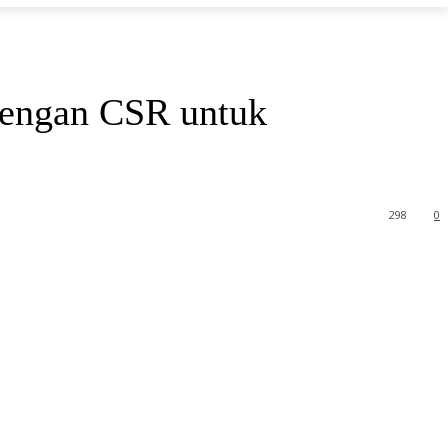
dengan CSR untuk
298
0