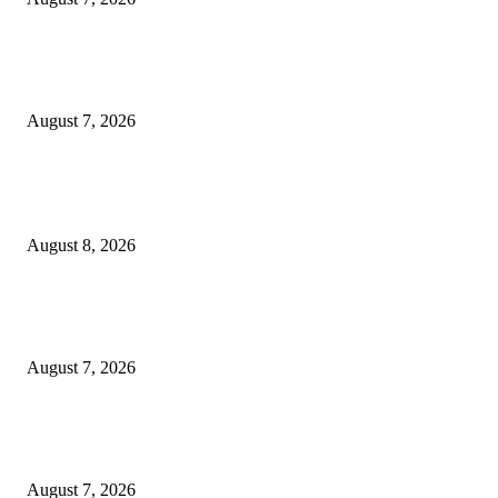
Paduan Suara One Voice Spensabaya Harumkan Surabaya, Raih Empat
Penghargaan di Thailand
August 7, 2026
POPULAR POSTS
Ayat Kauniyah Itu Apa ?
August 8, 2026
Pemkot Surabaya Beri Insentif Rp300 Ribu bagi Warga yang Rekam Aksi
Pencurian Fasum
August 7, 2026
Paduan Suara One Voice Spensabaya Harumkan Surabaya, Raih Empat
Penghargaan di Thailand
August 7, 2026