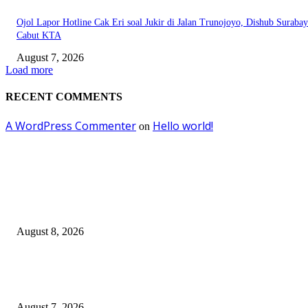
Ojol Lapor Hotline Cak Eri soal Jukir di Jalan Trunojoyo, Dishub Suraba
Cabut KTA
August 7, 2026
Load more
RECENT COMMENTS
A WordPress Commenter
Hello world!
on
EDITOR PICKS
Ayat Kauniyah Itu Apa ?
August 8, 2026
Pemkot Surabaya Beri Insentif Rp300 Ribu bagi Warga yang Rekam Aksi
Pencurian Fasum
August 7, 2026