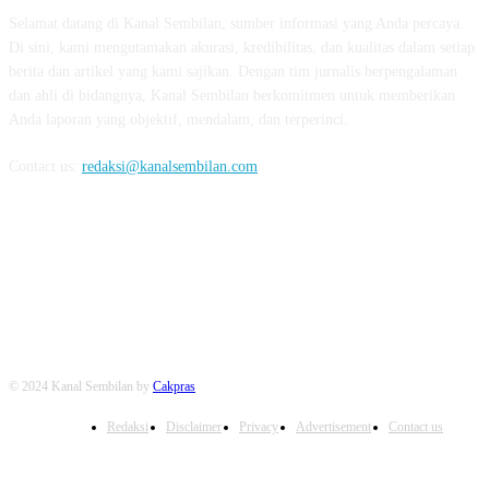
Selamat datang di Kanal Sembilan, sumber informasi yang Anda percaya.
Di sini, kami mengutamakan akurasi, kredibilitas, dan kualitas dalam setiap
berita dan artikel yang kami sajikan. Dengan tim jurnalis berpengalaman
dan ahli di bidangnya, Kanal Sembilan berkomitmen untuk memberikan
Anda laporan yang objektif, mendalam, dan terperinci.
Contact us:
redaksi@kanalsembilan.com
FOLLOW US
© 2024 Kanal Sembilan by
Cakpras
Redaksi
Disclaimer
Privacy
Advertisement
Contact us