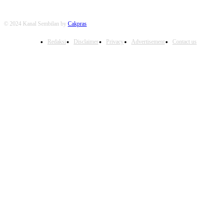
© 2024 Kanal Sembilan by
Cakpras
Redaksi
Disclaimer
Privacy
Advertisement
Contact us