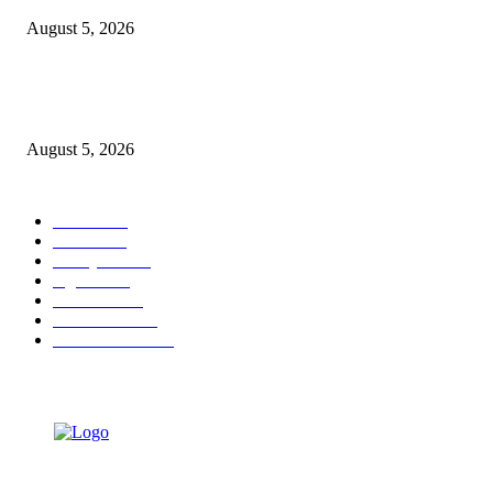
August 5, 2026
SGE 2026 Dibuka, Wali Kota Eri Dorong UMKM Surabaya Tembus Trans
Rp9 Miliar
August 5, 2026
POPULAR CATEGORY
Ekbis
1623
Hotel
1467
Tausiyah
1070
Agama
931
Peristiwa
629
Pendidikan
464
Pemerintahan
338