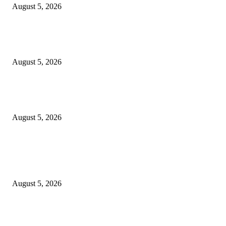
August 5, 2026
Empat Tahun SGE, Rp30,3 Miliar Berputar dan 370 UMKM Surabaya Na
Kelas
August 5, 2026
SGE 2026 Dibuka, Wali Kota Eri Dorong UMKM Surabaya Tembus Trans
Rp9 Miliar
August 5, 2026
POPULAR POSTS
DJP dan BPOM Dorong UMKM Naik Kelas melalui Integrasi Coretax DJP
Layanan Publik
August 5, 2026
Empat Tahun SGE, Rp30,3 Miliar Berputar dan 370 UMKM Surabaya Na
Kelas