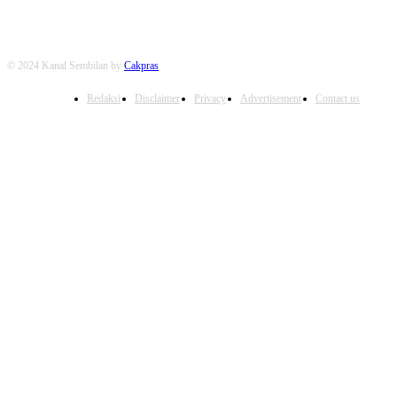
© 2024 Kanal Sembilan by
Cakpras
Redaksi
Disclaimer
Privacy
Advertisement
Contact us