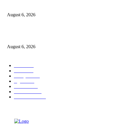
Tingkatkan Literasi Pajak, DJP Jatim–GP Ansor Jatim Jalin Kerja Sama
August 6, 2026
KPPU Gelar Sidang Perdana Dugaan Keterlambatan Notifikasi Akuisisi Ol
MUFG Bank Ltd.
August 6, 2026
POPULAR CATEGORY
Ekbis
1624
Hotel
1468
Tausiyah
1070
Agama
931
Peristiwa
629
Pendidikan
465
Pemerintahan
339