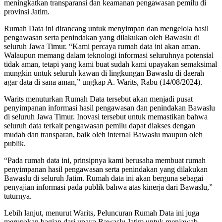
meningkatkan transparansi dan keamanan pengawasan pemilu di
provinsi Jatim.
Rumah Data ini dirancang untuk menyimpan dan mengelola hasil
pengawasan serta penindakan yang dilakukan oleh Bawaslu di
seluruh Jawa Timur. “Kami percaya rumah data ini akan aman.
Walaupun memang dalam teknologi informasi seluruhnya potensial
tidak aman, tetapi yang kami buat sudah kami upayakan semaksimal
mungkin untuk seluruh kawan di lingkungan Bawaslu di daerah
agar data di sana aman,” ungkap A. Warits, Rabu (14/08/2024).
Warits menuturkan Rumah Data tersebut akan menjadi pusat
penyimpanan informasi hasil pengawasan dan penindakan Bawaslu
di seluruh Jawa Timur. Inovasi tersebut untuk memastikan bahwa
seluruh data terkait pengawasan pemilu dapat diakses dengan
mudah dan transparan, baik oleh internal Bawaslu maupun oleh
publik.
“Pada rumah data ini, prinsipnya kami berusaha membuat rumah
penyimpanan hasil pengawasan serta penindakan yang dilakukan
Bawaslu di seluruh Jatim. Rumah data ini akan berguna sebagai
penyajian informasi pada publik bahwa atas kinerja dari Bawaslu,”
tuturnya.
Lebih lanjut, menurut Warits, Peluncuran Rumah Data ini juga
merupakan bagian dari upaya Bawaslu Jatim untuk menjawab