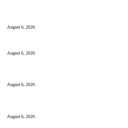
EDITOR PICKS
Kursi Fasum Pemkot Surabaya Diduga Dicuri Pakai Ambulans
August 6, 2026
Tingkatkan Literasi Pajak, DJP Jatim–GP Ansor Jatim Jalin Kerja Sama
August 6, 2026
KPPU Gelar Sidang Perdana Dugaan Keterlambatan Notifikasi Akuisisi Ol
MUFG Bank Ltd.
August 6, 2026
POPULAR POSTS
Kursi Fasum Pemkot Surabaya Diduga Dicuri Pakai Ambulans
August 6, 2026