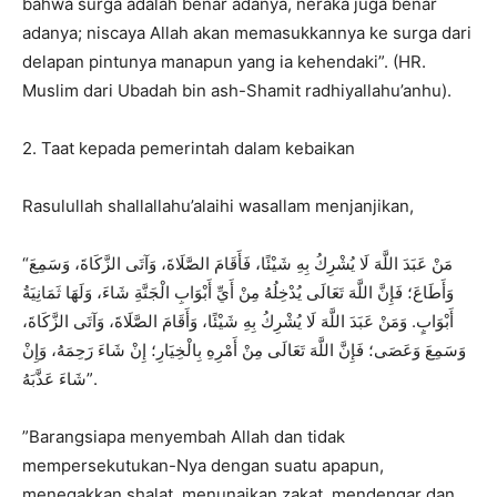
bahwa surga adalah benar adanya, neraka juga benar
adanya; niscaya Allah akan memasukkannya ke surga dari
delapan pintunya manapun yang ia kehendaki”. (HR.
Muslim dari Ubadah bin ash-Shamit radhiyallahu’anhu).
2. Taat kepada pemerintah dalam kebaikan
Rasulullah shallallahu’alaihi wasallam menjanjikan,
“مَنْ عَبَدَ اللَّهَ لَا يُشْرِكُ بِهِ شَيْئًا، فَأَقَامَ الصَّلَاةَ، وَآتَى الزَّكَاةَ، وَسَمِعَ
وَأَطَاعَ؛ فَإِنَّ اللَّهَ تَعَالَى يُدْخِلُهُ مِنْ أَيِّ أَبْوَابِ الْجَنَّةِ شَاءَ، وَلَهَا ثَمَانِيَةُ
أَبْوَابٍ. وَمَنْ عَبَدَ اللَّهَ لَا يُشْرِكُ بِهِ شَيْئًا، وَأَقَامَ الصَّلَاةَ، وَآتَى الزَّكَاةَ،
وَسَمِعَ وَعَصَى؛ فَإِنَّ اللَّهَ تَعَالَى مِنْ أَمْرِهِ بِالْخِيَارِ؛ إِنْ شَاءَ رَحِمَهُ، وَإِنْ
شَاءَ عَذَّبَهُ”.
”Barangsiapa menyembah Allah dan tidak
mempersekutukan-Nya dengan suatu apapun,
menegakkan shalat, menunaikan zakat, mendengar dan