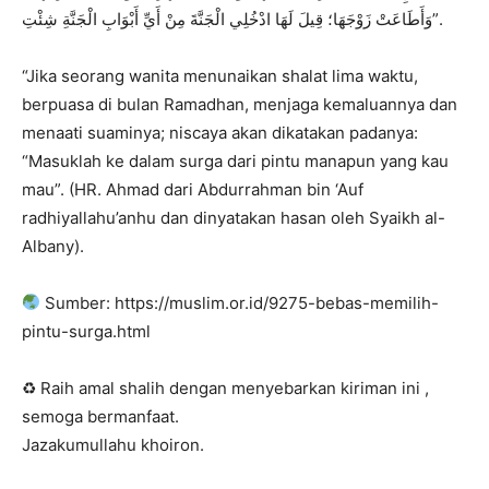
وَأَطَاعَتْ زَوْجَهَا؛ قِيلَ لَهَا ادْخُلِي الْجَنَّةَ مِنْ أَيِّ أَبْوَابِ الْجَنَّةِ شِئْتِ”.
“Jika seorang wanita menunaikan shalat lima waktu,
berpuasa di bulan Ramadhan, menjaga kemaluannya dan
menaati suaminya; niscaya akan dikatakan padanya:
“Masuklah ke dalam surga dari pintu manapun yang kau
mau”. (HR. Ahmad dari Abdurrahman bin ‘Auf
radhiyallahu’anhu dan dinyatakan hasan oleh Syaikh al-
Albany).
Sumber: https://muslim.or.id/9275-bebas-memilih-
pintu-surga.html
♻ Raih amal shalih dengan menyebarkan kiriman ini ,
semoga bermanfaat.
Jazakumullahu khoiron.