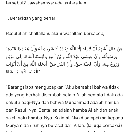
tersebut? Jawabannya: ada, antara lain:
1. Berakidah yang benar
Rasulullah shallallahu’alaihi wasallam bersabda,
“مَنْ قَالَ أَشْهَدُ أَنْ لَا إِلَهَ إِلَّا اللَّهُ وَحْدَهُ لَا شَرِيكَ لَهُ وَأَنَّ مُحَمَّدًا عَبْدُهُ
وَرَسُولُهُ، وَأَنَّ عِيسَى عَبْدُ اللَّهِ وَابْنُ أَمَتِهِ وَكَلِمَتُهُ أَلْقَاهَا إِلَى مَرْيَمَ
وَرُوحٌ مِنْهُ، وَأَنَّ الْجَنَّةَ حَقٌّ، وَأَنَّ النَّارَ حَقٌّ؛ أَدْخَلَهُ اللَّهُ مِنْ أَيِّ أَبْوَابِ
الْجَنَّةِ الثَّمَانِيَةِ شَاءَ”
”Barangsiapa mengucapkan ”Aku bersaksi bahwa tidak
ada yang berhak disembah selain Allah semata tidak ada
sekutu bagi-Nya dan bahwa Muhammad adalah hamba
dan Rasul-Nya. Serta Isa adalah hamba Allah dan anak
salah satu hamba-Nya. Kalimat-Nya disampaikan kepada
Maryam dan ruhnya berasal dari Allah. (Ia juga bersaksi)