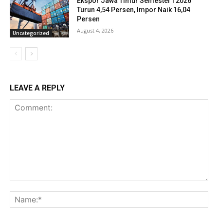
Ekspor Jawa Timur Semester I 2026
Turun 4,54 Persen, Impor Naik 16,04
Persen
August 4, 2026
Uncategorized
LEAVE A REPLY
Comment:
Na