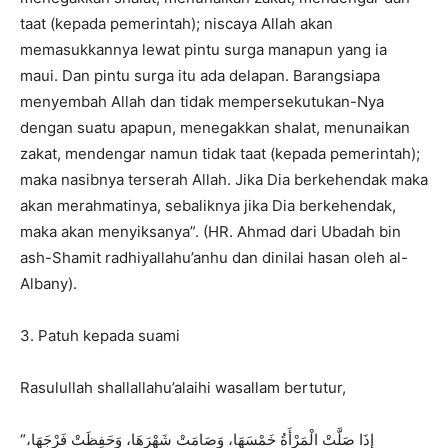
taat (kepada pemerintah); niscaya Allah akan
memasukkannya lewat pintu surga manapun yang ia
maui. Dan pintu surga itu ada delapan. Barangsiapa
menyembah Allah dan tidak mempersekutukan-Nya
dengan suatu apapun, menegakkan shalat, menunaikan
zakat, mendengar namun tidak taat (kepada pemerintah);
maka nasibnya terserah Allah. Jika Dia berkehendak maka
akan merahmatinya, sebaliknya jika Dia berkehendak,
maka akan menyiksanya”. (HR. Ahmad dari Ubadah bin
ash-Shamit radhiyallahu’anhu dan dinilai hasan oleh al-
Albany).
3. Patuh kepada suami
Rasulullah shallallahu’alaihi wasallam bertutur,
“إِذَا صَلَّتْ الْمَرْأَةُ خَمْسَهَا، وَصَامَتْ شَهْرَهَا، وَحَفِظَتْ فَرْجَهَا،