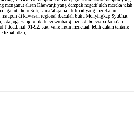
ng menganut aliran Khawarij; yang dampak negatif ulah mereka telah
nganut aliran Sufi, Jama’ah-jama’ah Jihad yang mereka ini
nal maupun di kawasan regional (bacalah buku Menyingkap Syubhat
in) ada juga yang tumbuh berkembang menjadi beberapa Jama’ah
l I’tiqad, hal. 91-92, bagi yang ingin menelaah lebih dalam tentang
hafizhahullah)