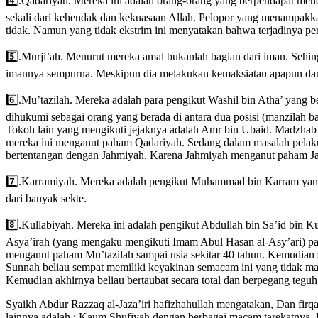
4️⃣.Qadariyah. Mereka ini adalah orang-orang yang berpendapat me
sekali dari kehendak dan kekuasaan Allah. Pelopor yang menampakkan
tidak. Namun yang tidak ekstrim ini menyatakan bahwa terjadinya pe
5️⃣.Murji’ah. Menurut mereka amal bukanlah bagian dari iman. Sehi
imannya sempurna. Meskipun dia melakukan kemaksiatan apapun dan
6️⃣.Mu’tazilah. Mereka adalah para pengikut Washil bin Atha’ yang b
dihukumi sebagai orang yang berada di antara dua posisi (manzilah ba
Tokoh lain yang mengikuti jejaknya adalah Amr bin Ubaid. Madzhab 
mereka ini menganut paham Qadariyah. Sedang dalam masalah pelaku d
bertentangan dengan Jahmiyah. Karena Jahmiyah menganut paham J
7️⃣.Karramiyah. Mereka adalah pengikut Muhammad bin Karram yang 
dari banyak sekte.
8️⃣.Kullabiyah. Mereka ini adalah pengikut Abdullah bin Sa’id bin 
Asya’irah (yang mengaku mengikuti Imam Abul Hasan al-Asy’ari) pad
menganut paham Mu’tazilah sampai usia sekitar 40 tahun. Kemudian 
Sunnah beliau sempat memiliki keyakinan semacam ini yang tidak mau 
Kemudian akhirnya beliau bertaubat secara total dan berpegang tegu
Syaikh Abdur Razzaq al-Jaza’iri hafizhahullah mengatakan, Dan firqah-
lainnya adalah : Kaum Shufiyah dengan berbagai macam tarekatnya