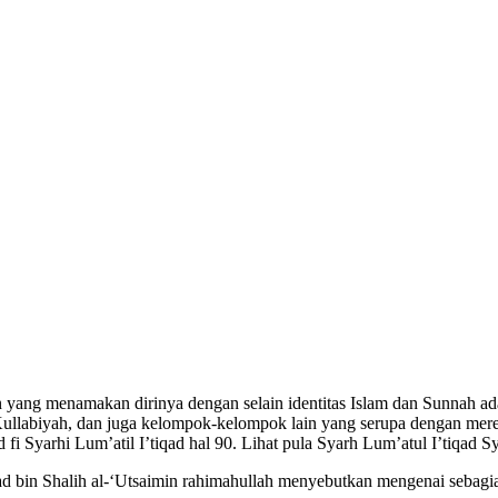
ang menamakan dirinya dengan selain identitas Islam dan Sunnah adala
Kullabiyah, dan juga kelompok-kelompok lain yang serupa dengan merek
d fi Syarhi Lum’atil I’tiqad hal 90. Lihat pula Syarh Lum’atul I’tiqad S
n Shalih al-‘Utsaimin rahimahullah menyebutkan mengenai sebagian c