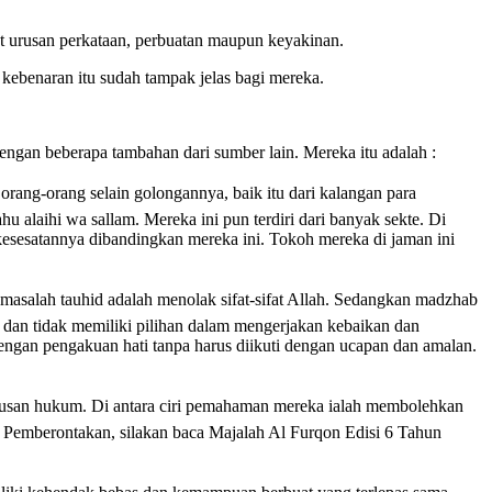
ut urusan perkataan, perbuatan maupun keyakinan.
ebenaran itu sudah tampak jelas bagi mereka.
 dengan beberapa tambahan dari sumber lain. Mereka itu adalah :
rang-orang selain golongannya, baik itu dari kalangan para
 alaihi wa sallam. Mereka ini pun terdiri dari banyak sekte. Di
kesesatannya dibandingkan mereka ini. Tokoh mereka di jaman ini
salah tauhid adalah menolak sifat-sifat Allah. Sedangkan madzhab
an tidak memiliki pilihan dalam mengerjakan kebaikan dan
an pengakuan hati tanpa harus diikuti dengan ucapan dan amalan.
utusan hukum. Di antara ciri pemahaman mereka ialah membolehkan
g Pemberontakan, silakan baca Majalah Al Furqon Edisi 6 Tahun