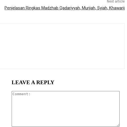
Next article
Penjelasan Ringkas Madzhab Qadariyyah, Murjiah, Syiah, Khawarij
LEAVE A REPLY
Com