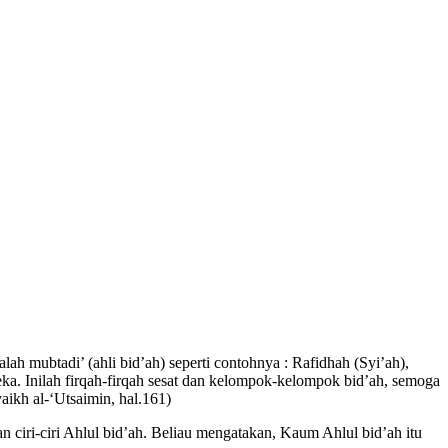
h mubtadi’ (ahli bid’ah) seperti contohnya : Rafidhah (Syi’ah),
a. Inilah firqah-firqah sesat dan kelompok-kelompok bid’ah, semoga
yaikh al-‘Utsaimin, hal.161)
iri-ciri Ahlul bid’ah. Beliau mengatakan, Kaum Ahlul bid’ah itu