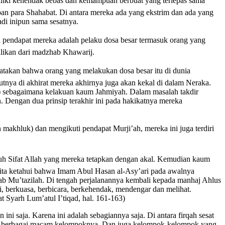
liki kehendak bebas dan kemampuan berbuat yang terlepas sama
pan para Shahabat. Di antara mereka ada yang ekstrim dan ada yang
di inipun sama sesatnya.
i pendapat mereka adalah pelaku dosa besar termasuk orang yang
likan dari madzhab Khawarij.
nyatakan bahwa orang yang melakukan dosa besar itu di dunia
rutnya di akhirat mereka akhirnya juga akan kekal di dalam Neraka.
l) sebagaimana kelakuan kaum Jahmiyah. Dalam masalah takdir
 Dengan dua prinsip terakhir ini pada hakikatnya mereka
khluk) dan mengikuti pendapat Murji’ah, mereka ini juga terdiri
ujuh Sifat Allah yang mereka tetapkan dengan akal. Kemudian kaum
kita ketahui bahwa Imam Abul Hasan al-Asy’ari pada awalnya
ab Mu’tazilah. Di tengah perjalanannya kembali kepada manhaj Ahlus
i, berkuasa, berbicara, berkehendak, mendengar dan melihat.
 Syarh Lum’atul I’tiqad, hal. 161-163)
ini saja. Karena ini adalah sebagiannya saja. Di antara firqah sesat
gan berbagai macam kelompoknya. Dan juga kelompok-kelompok yang