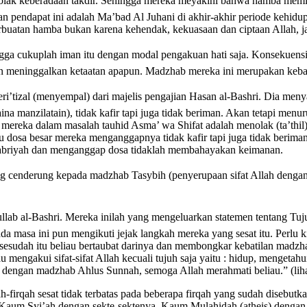
nolak keberadaan takdir. Sehingga mereka meyakini bahwa hamba memi
 pendapat ini adalah Ma’bad Al Juhani di akhir-akhir periode kehidu
rbuatan hamba bukan karena kehendak, kekuasaan dan ciptaan Allah, ja
ngga cukuplah iman itu dengan modal pengakuan hati saja. Konsekuens
 meninggalkan ketaatan apapun. Madzhab mereka ini merupakan keba
eri’tizal (menyempal) dari majelis pengajian Hasan al-Bashri. Dia me
ina manzilatain), tidak kafir tapi juga tidak beriman. Akan tetapi menu
mereka dalam masalah tauhid Asma’ wa Shifat adalah menolak (ta’thi
osa besar mereka menganggapnya tidak kafir tapi juga tidak beriman.
abriyah dan menganggap dosa tidaklah membahayakan keimanan.
cenderung kepada madzhab Tasybih (penyerupaan sifat Allah dengan ma
Kullab al-Bashri. Mereka inilah yang mengeluarkan statemen tentang T
a masa ini pun mengikuti jejak langkah mereka yang sesat itu. Perlu 
sesudah itu beliau bertaubat darinya dan membongkar kebatilan madzh
mengakui sifat-sifat Allah kecuali tujuh saja yaitu : hidup, mengetahu
h dengan madzhab Ahlus Sunnah, semoga Allah merahmati beliau.” (lihat
firqah sesat tidak terbatas pada beberapa firqah yang sudah disebutkan 
, Kaum Syi’ah dengan sekte-sektenya, Kaum Mulahidah (atheis) den