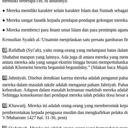
memiliki beberapa ciri, di antaranya:
● Mereka memiliki karakter selain karakter Islam dan Sunnah sebaga
● Mereka sangat fanatik kepada pendapat-pendapat golongan mereka.
● Mereka membenci para Imam umat Islam dan para pemimpin agama (
Kemudian Syaikh al-‘Utsaimin menjelaskan satu persatu gambaran firqah
1️⃣.Rafidhah (Syi’ah), yaitu orang-orang yang melampaui batas dalam
Shahabat maupun yang lainnya. Ada juga di antara mereka yang menudu
antara mereka ada yang sangat ekstrim hingga berani mempertuhankan
adalah Khomeini beserta begundal-begundalny.” (Silakan baca Majal
2️⃣.Jahmiyah. Disebut demikian karena mereka adalah penganut pah
mereka dalam masalah takdir adalah menganut paham Jabriyah. Paha
keburukan. Adapun dalam masalah keimanan madzhab mereka adalah 
Sehingga konsekuensi dari pendapat mereka ialah pelaku dosa besar
3️⃣.Khawarij. Mereka ini adalah orang-orang yang memberontak kepa
pemberontakan kepada penguasa muslim dan mengkafirkan pelaku dosa 
V/Muharram 1427 hal. 31-36, pent)