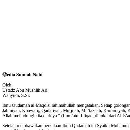
Ⓜ️𝐞𝐝𝐢𝐚 𝐒𝐮𝐧𝐧𝐚𝐡 𝐍𝐚𝐛𝐢
Oleh:
Ustadz Abu Mushlih Ari
Wahyudi, S.Si.
Ibnu Qudamah al-Maqdisi rahimahullah mengatakan, Setiap golongan y
Jahmiyah, Khawarij, Qadariyah, Murji’ah, Mu’tazilah, Karramiyah, 
Allah melindungi kita darinya.” (Lum’atul I’tiqad, dinukil dari Al Is’a
Setelah membawakan perkataan Ibnu Qudamah ini Syaikh Muhammad bi