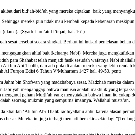
i akibat dari bid’ah-bid’ah yang mereka ciptakan, baik yang menyangk
 Sehingga mereka pun tidak mau kembali kepada kebenaran meskipun k
ulama).”(Syarh Lum’atul I’tiqad, hal. 161)
 sesat tersebut secara singkat. Berikut ini intisari penjelasan beliau
 mengagungkan ahlul bait (keluarga Nabi). Mereka juga mengkafirkan o
h para Shahabat telah menjadi fasik sesudah wafatnya Nabi shallallahu
 Ali bin Abi Thalib, dan ada pula di antara mereka yang lebih rendah 
ah Al Furqon Edisi 6 Tahun V/Muharram 1427 hal. 49-53, pent)
am Jahm bin Shofwan yang madzhabnya sesat. Madzhab mereka dalam ma
m Jabriyah menganggap bahwa manusia adalah makhluk yang terpaksa d
menganut paham Murji’ah yang menyatakan bahwa iman itu cukup deng
 adalah seorang mukmin yang sempurna imannya. Wallahul musta’an.
da khalifah ‘Ali bin Abi Thalib radhiyallahu anhu karena alasan pem
besar. Mereka ini juga terbagi menjadi bersekte-sekte lagi.”(Tentan