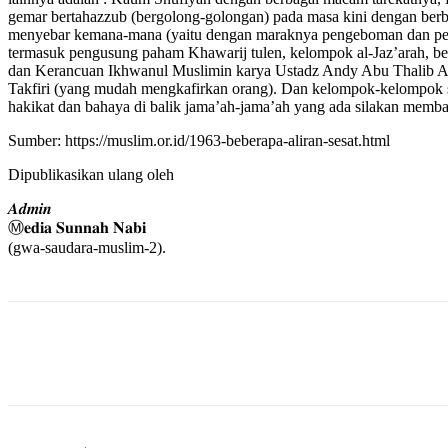
gemar bertahazzub (bergolong-golongan) pada masa kini dengan berba
menyebar kemana-mana (yaitu dengan maraknya pengeboman dan pembe
termasuk pengusung paham Khawarij tulen, kelompok al-Jaz’arah, be
dan Kerancuan Ikhwanul Muslimin karya Ustadz Andy Abu Thalib Al 
Takfiri (yang mudah mengkafirkan orang). Dan kelompok-kelompok sesat
hakikat dan bahaya di balik jama’ah-jama’ah yang ada silakan membac
Sumber: https://muslim.or.id/1963-beberapa-aliran-sesat.html
Dipublikasikan ulang oleh
𝑨𝒅𝒎𝒊𝒏
Ⓜ️𝐞𝐝𝐢𝐚 𝐒𝐮𝐧𝐧𝐚𝐡 𝐍𝐚𝐛𝐢
(gwa-saudara-muslim-2).
Share