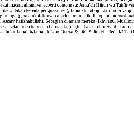
gai macam alirannya, seperti contohnya: Jama’ah Hijrah wa Takfir ya
rontakan kepada penguasa, red), Jama’ah Tabligh dari India yang me
gitu juga (gerakan) al-Ikhwan al-Muslimun baik di tingkat internasio
Atsary hafizhahullah). Sebagian di antara mereka (Ikhwanul Muslim
 selain mereka masih banyak lagi.” (lihat al-Is’ad fii Syarhi Lum’atu
a buku Jama’ah-Jama’ah Islam’ karya Syaikh Salim bin ‘Ied al-Hilali 