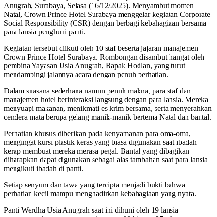
Anugrah, Surabaya, Selasa (16/12/2025). Menyambut momen
Natal, Crown Prince Hotel Surabaya menggelar kegiatan Corporate
Social Responsibility (CSR) dengan berbagi kebahagiaan bersama
para lansia penghuni panti.
Kegiatan tersebut diikuti oleh 10 staf beserta jajaran manajemen
Crown Prince Hotel Surabaya. Rombongan disambut hangat oleh
pembina Yayasan Usia Anugrah, Bapak Hodlan, yang turut
mendampingi jalannya acara dengan penuh perhatian.
Dalam suasana sederhana namun penuh makna, para staf dan
manajemen hotel berinteraksi langsung dengan para lansia. Mereka
menyuapi makanan, menikmati es krim bersama, serta menyerahkan
cendera mata berupa gelang manik-manik bertema Natal dan bantal.
Perhatian khusus diberikan pada kenyamanan para oma-oma,
mengingat kursi plastik keras yang biasa digunakan saat ibadah
kerap membuat mereka merasa pegal. Bantal yang dibagikan
diharapkan dapat digunakan sebagai alas tambahan saat para lansia
mengikuti ibadah di panti.
Setiap senyum dan tawa yang tercipta menjadi bukti bahwa
perhatian kecil mampu menghadirkan kebahagiaan yang nyata.
Panti Werdha Usia Anugrah saat ini dihuni oleh 19 lansia