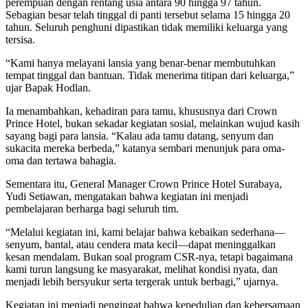
perempuan dengan rentang usia antara 90 hingga 97 tahun.
Sebagian besar telah tinggal di panti tersebut selama 15 hingga 20
tahun. Seluruh penghuni dipastikan tidak memiliki keluarga yang
tersisa.
“Kami hanya melayani lansia yang benar-benar membutuhkan
tempat tinggal dan bantuan. Tidak menerima titipan dari keluarga,”
ujar Bapak Hodlan.
Ia menambahkan, kehadiran para tamu, khususnya dari Crown
Prince Hotel, bukan sekadar kegiatan sosial, melainkan wujud kasih
sayang bagi para lansia. “Kalau ada tamu datang, senyum dan
sukacita mereka berbeda,” katanya sembari menunjuk para oma-
oma dan tertawa bahagia.
Sementara itu, General Manager Crown Prince Hotel Surabaya,
Yudi Setiawan, mengatakan bahwa kegiatan ini menjadi
pembelajaran berharga bagi seluruh tim.
“Melalui kegiatan ini, kami belajar bahwa kebaikan sederhana—
senyum, bantal, atau cendera mata kecil—dapat meninggalkan
kesan mendalam. Bukan soal program CSR-nya, tetapi bagaimana
kami turun langsung ke masyarakat, melihat kondisi nyata, dan
menjadi lebih bersyukur serta tergerak untuk berbagi,” ujarnya.
Kegiatan ini menjadi pengingat bahwa kepedulian dan kebersamaan