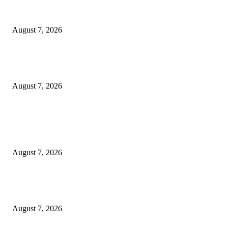
Paduan Suara One Voice Spensabaya Harumkan Surabaya, Raih Empat
Penghargaan di Thailand
August 7, 2026
Ojol Lapor Hotline Cak Eri soal Jukir di Jalan Trunojoyo, Dishub Suraba
Cabut KTA
August 7, 2026
POPULAR POSTS
Pemkot Surabaya Beri Insentif Rp300 Ribu bagi Warga yang Rekam Aksi
Pencurian Fasum
August 7, 2026
Paduan Suara One Voice Spensabaya Harumkan Surabaya, Raih Empat
Penghargaan di Thailand
August 7, 2026