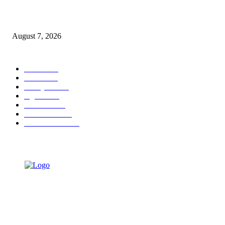
Ojol Lapor Hotline Cak Eri soal Jukir di Jalan Trunojoyo, Dishub Suraba
Cabut KTA
August 7, 2026
POPULAR CATEGORY
Ekbis
1630
Hotel
1472
Tausiyah
1072
Agama
934
Peristiwa
632
Pendidikan
468
Pemerintahan
341