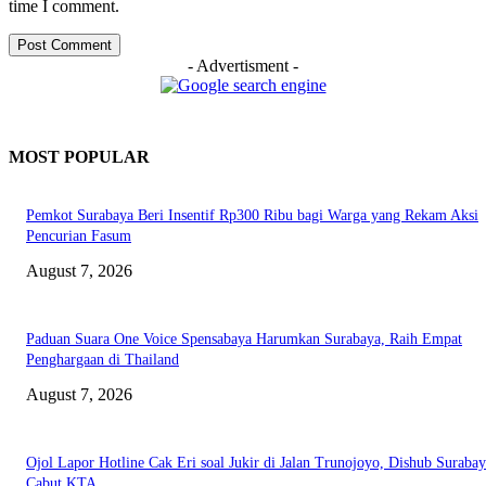
time I comment.
- Advertisment -
MOST POPULAR
Pemkot Surabaya Beri Insentif Rp300 Ribu bagi Warga yang Rekam Aksi
Pencurian Fasum
August 7, 2026
Paduan Suara One Voice Spensabaya Harumkan Surabaya, Raih Empat
Penghargaan di Thailand
August 7, 2026
Ojol Lapor Hotline Cak Eri soal Jukir di Jalan Trunojoyo, Dishub Suraba
Cabut KTA