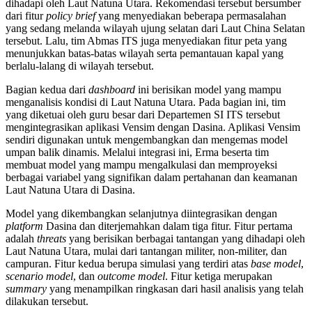
dihadapi oleh Laut Natuna Utara. Rekomendasi tersebut bersumber
dari fitur
policy brief
yang menyediakan beberapa permasalahan
yang sedang melanda wilayah ujung selatan dari Laut China Selatan
tersebut. Lalu, tim Abmas ITS juga menyediakan fitur peta yang
menunjukkan batas-batas wilayah serta pemantauan kapal yang
berlalu-lalang di wilayah tersebut.
Bagian kedua dari
dashboard
ini berisikan model yang mampu
menganalisis kondisi di Laut Natuna Utara. Pada bagian ini, tim
yang diketuai oleh guru besar dari Departemen SI ITS tersebut
mengintegrasikan aplikasi Vensim dengan Dasina. Aplikasi Vensim
sendiri digunakan untuk mengembangkan dan mengemas model
umpan balik dinamis. Melalui integrasi ini, Erma beserta tim
membuat model yang mampu mengalkulasi dan memproyeksi
berbagai variabel yang signifikan dalam pertahanan dan keamanan
Laut Natuna Utara di Dasina.
Model yang dikembangkan selanjutnya diintegrasikan dengan
platform
Dasina dan diterjemahkan dalam tiga fitur. Fitur pertama
adalah
threats
yang berisikan berbagai tantangan yang dihadapi oleh
Laut Natuna Utara, mulai dari tantangan militer, non-militer, dan
campuran. Fitur kedua berupa simulasi yang terdiri atas
base model
,
scenario model
, dan
outcome model
. Fitur ketiga merupakan
summary
yang menampilkan ringkasan dari hasil analisis yang telah
dilakukan tersebut.