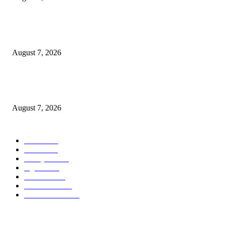
Paduan Suara One Voice Spensabaya Harumkan Surabaya, Raih Empat
Penghargaan di Thailand
August 7, 2026
Ojol Lapor Hotline Cak Eri soal Jukir di Jalan Trunojoyo, Dishub Suraba
Cabut KTA
August 7, 2026
POPULAR CATEGORY
Ekbis
1630
Hotel
1472
Tausiyah
1072
Agama
934
Peristiwa
632
Pendidikan
468
Pemerintahan
341