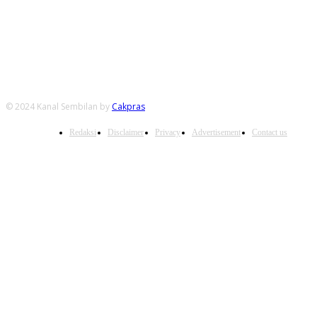
FOLLOW US
© 2024 Kanal Sembilan by
Cakpras
Redaksi
Disclaimer
Privacy
Advertisement
Contact us