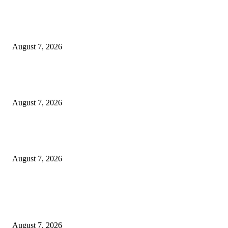
Pemkot Surabaya Beri Insentif Rp300 Ribu bagi Warga yang Rekam Aksi
Pencurian Fasum
August 7, 2026
Paduan Suara One Voice Spensabaya Harumkan Surabaya, Raih Empat
Penghargaan di Thailand
August 7, 2026
Ojol Lapor Hotline Cak Eri soal Jukir di Jalan Trunojoyo, Dishub Suraba
Cabut KTA
August 7, 2026
POPULAR POSTS
Pemkot Surabaya Beri Insentif Rp300 Ribu bagi Warga yang Rekam Aksi
Pencurian Fasum
August 7, 2026