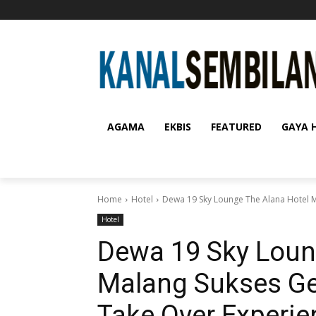
AGAMA
EKBIS
FEATURED
GAYA 
Home
Hotel
Dewa 19 Sky Lounge The Alana Hotel Ma
Hotel
Dewa 19 Sky Loun
Malang Sukses Gel
Take Over Experi