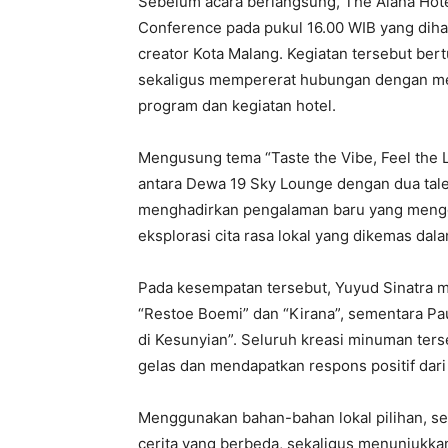
Sebelum acara berlangsung, The Alana Hote
Conference pada pukul 16.00 WIB yang dihad
creator Kota Malang. Kegiatan tersebut be
sekaligus mempererat hubungan dengan me
program dan kegiatan hotel.
Mengusung tema “Taste the Vibe, Feel the 
antara Dewa 19 Sky Lounge dengan dua talen
menghadirkan pengalaman baru yang mengga
eksplorasi cita rasa lokal yang dikemas da
Pada kesempatan tersebut, Yuyud Sinatra 
“Restoe Boemi” dan “Kirana”, sementara P
di Kesunyian”. Seluruh kreasi minuman ters
gelas dan mendapatkan respons positif dari
Menggunakan bahan-bahan lokal pilihan, se
cerita yang berbeda, sekaligus menunjukka