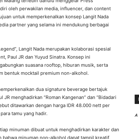
l Malang terlebih dahulu menggelar Press
iri oleh perwakilan media, influencer, dan content
rtujuan untuk memperkenalkan konsep Langit Nada
dia partner yang selama ini mendukung berbagai
Legend”, Langit Nada merupakan kolaborasi spesial
t, Paul JR dan Yuyud Sinatra. Konsep ini
bungkan suasana rooftop, hiburan musik, serta
lam bentuk mocktail premium non-alkohol.
memperkenalkan dua signature beverage bertajuk
aul JR menghadirkan “Roman Kangenan” dan “Bidadari
ebut ditawarkan dengan harga IDR 48.000 nett per
 para tamu yang hadir.
A
tiap minuman dibuat untuk menghadirkan karakter dan
n bahwa minuman non-alkohol dapat tampil kreatif,