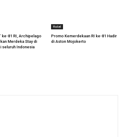
Hotel
ke-81 RI, Archipelago
Promo Kemerdekaan RI ke-81 Hadir
rkan Merdeka Stay di
di Aston Mojokerto
i seluruh Indonesia