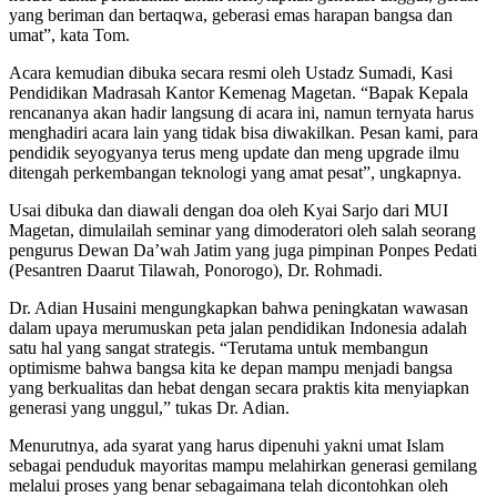
yang beriman dan bertaqwa, geberasi emas harapan bangsa dan
umat”, kata Tom.
Acara kemudian dibuka secara resmi oleh Ustadz Sumadi, Kasi
Pendidikan Madrasah Kantor Kemenag Magetan. “Bapak Kepala
rencananya akan hadir langsung di acara ini, namun ternyata harus
menghadiri acara lain yang tidak bisa diwakilkan. Pesan kami, para
pendidik seyogyanya terus meng update dan meng upgrade ilmu
ditengah perkembangan teknologi yang amat pesat”, ungkapnya.
Usai dibuka dan diawali dengan doa oleh Kyai Sarjo dari MUI
Magetan, dimulailah seminar yang dimoderatori oleh salah seorang
pengurus Dewan Da’wah Jatim yang juga pimpinan Ponpes Pedati
(Pesantren Daarut Tilawah, Ponorogo), Dr. Rohmadi.
Dr. Adian Husaini mengungkapkan bahwa peningkatan wawasan
dalam upaya merumuskan peta jalan pendidikan Indonesia adalah
satu hal yang sangat strategis. “Terutama untuk membangun
optimisme bahwa bangsa kita ke depan mampu menjadi bangsa
yang berkualitas dan hebat dengan secara praktis kita menyiapkan
generasi yang unggul,” tukas Dr. Adian.
Menurutnya, ada syarat yang harus dipenuhi yakni umat Islam
sebagai penduduk mayoritas mampu melahirkan generasi gemilang
melalui proses yang benar sebagaimana telah dicontohkan oleh