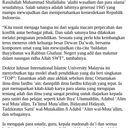
Rasulullah Muhammad Shallallahu ‘alaihi wasallam dan para ulama’
sesudahnya. Salah satunya adalah lahirnya generasi 1945 yang
mampu mewujudkan dan mempertahankan kemerdekaan Republik
Indonesia.
“Kita musti menjaga bangsa ini dari segala macam perpecahan dan
konflik antar berbagai pihak. Dan salah satunya bisa dilakukan
melalui penguatan pendidikan. Sesuatu yang perlu kita kembangkan
terus menerus oleh keluarga besar Dewan Da’wah, bersama
komponen umat yang lain mewujudkan cita-cita ‘baldatun
thayyibatun wa Rabbun Ghafuur. Negeri yang adil dan makmur
dalam naungan ridha Allah SWT”, tambahnya.
Doktor lulusan International Islamic University Malaysia ini
menyebutkan tiga model abadi pendidikan yang dia beri singkatan
“TOP”: Tanamkan adab atau akhlak sebelum ilmu; Oetamakan
ilmu-ilmu fardhu ‘ain; dannpilih ilmu fardhu kifayah yang tepat. Ia
pun memaparkan kitab-kitab karya para ulama yang mengupas
tentang adab dan ilmu yang sangat penting untuk diajarkan kepada
para santri dan pelajar, seperti kitab Ihya’ Ulumuddiin, Adabul ‘Alim
wal Muta’allim, Ta’limul Muta’allim, Bidayatul Hidayah,
Tadzkiratus Sami’ wal-Mutakallim fi Adabil ‘Alim wal-Muta’allim,
dan sebagainya.
Ia mengajak para ustadz, guru, kepala madrasah da’i dan semua