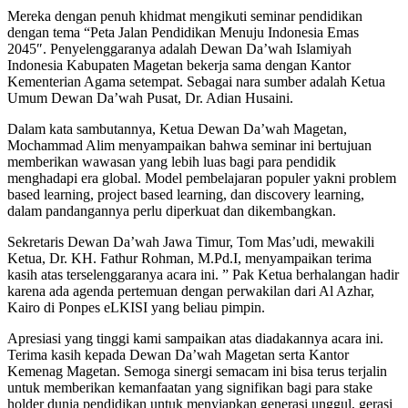
Mereka dengan penuh khidmat mengikuti seminar pendidikan
dengan tema “Peta Jalan Pendidikan Menuju Indonesia Emas
2045″. Penyelenggaranya adalah Dewan Da’wah Islamiyah
Indonesia Kabupaten Magetan bekerja sama dengan Kantor
Kementerian Agama setempat. Sebagai nara sumber adalah Ketua
Umum Dewan Da’wah Pusat, Dr. Adian Husaini.
Dalam kata sambutannya, Ketua Dewan Da’wah Magetan,
Mochammad Alim menyampaikan bahwa seminar ini bertujuan
memberikan wawasan yang lebih luas bagi para pendidik
menghadapi era global. Model pembelajaran populer yakni problem
based learning, project based learning, dan discovery learning,
dalam pandangannya perlu diperkuat dan dikembangkan.
Sekretaris Dewan Da’wah Jawa Timur, Tom Mas’udi, mewakili
Ketua, Dr. KH. Fathur Rohman, M.Pd.I, menyampaikan terima
kasih atas terselenggaranya acara ini. ” Pak Ketua berhalangan hadir
karena ada agenda pertemuan dengan perwakilan dari Al Azhar,
Kairo di Ponpes eLKISI yang beliau pimpin.
Apresiasi yang tinggi kami sampaikan atas diadakannya acara ini.
Terima kasih kepada Dewan Da’wah Magetan serta Kantor
Kemenag Magetan. Semoga sinergi semacam ini bisa terus terjalin
untuk memberikan kemanfaatan yang signifikan bagi para stake
holder dunia pendidikan untuk menyiapkan generasi unggul, gerasi