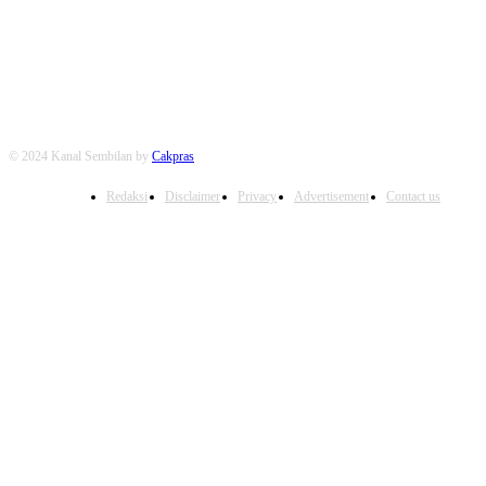
FOLLOW US
© 2024 Kanal Sembilan by
Cakpras
Redaksi
Disclaimer
Privacy
Advertisement
Contact us