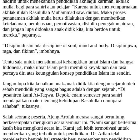
hadirin untuk menekankan pendidikan akhlaqul karimah, akhlak
mulia, bagi para santri atau pelajar. “Karena untuk menyempurnakan
akhlak itulah Rasulullah Muhammad saw. diutus. Maka proses
penanaman akhlak mulia harus dilakukan dengan memberikan
keteladanan, pembiasaan, pemotivasian, disiplin penegakan aturan,
dan jangan lupa didoakan anak didik kita, kita berdoa untuk
mereka,” paparnya.
“Disiplin di sini ada discipline of soul, mind and body. Disiplin jiwa,
raga, dan fikiran”, imbuhnya.
Tentu saja untuk menstimulasi kebangkitan umat Islam dan bangsa
Indonesia, maka umat Islam perlu memiliki keyakinan dan rasa
percaya diri atas keunggulan konsep pendidikan Islam itu sendiri.
Jangan lupa kita kenalkan anak-anak didik kita dengan sejarah oleh
sebab mendidik yang sangat bagus adalah dengan sejarah. “Di
pesantren kami At-Taqwa, Depok, enam semester para santri
mendapatkan materi tentang kehidupan Rasulullah dannpara
sahabat”, tukasnya.
Salah seorang peserta, Ajeng Arofah merasa sangat beruntung
berkesempatan mengikuti acara seminar ini. “Kami sangat berterima
kasih bisa mengikuti acara ini. Kami jadi lebih termotivasi untuk
memberikan yang terbaik untuk pendidikan. Dr. Adian telah
menjelaskan banyak hal strategis bagi pengembangan pendidikan.