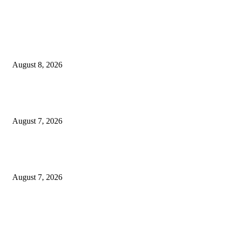
EDITOR PICKS
Ayat Kauniyah Itu Apa ?
August 8, 2026
Pemkot Surabaya Beri Insentif Rp300 Ribu bagi Warga yang Rekam Aksi
Pencurian Fasum
August 7, 2026
Paduan Suara One Voice Spensabaya Harumkan Surabaya, Raih Empat
Penghargaan di Thailand
August 7, 2026
POPULAR POSTS
Ayat Kauniyah Itu Apa ?