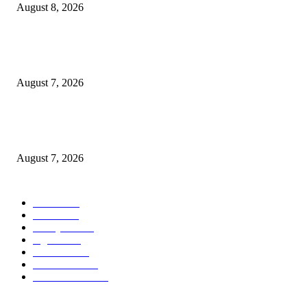
August 8, 2026
Pemkot Surabaya Beri Insentif Rp300 Ribu bagi Warga yang Rekam Aksi
Pencurian Fasum
August 7, 2026
Paduan Suara One Voice Spensabaya Harumkan Surabaya, Raih Empat
Penghargaan di Thailand
August 7, 2026
POPULAR CATEGORY
Ekbis
1630
Hotel
1472
Tausiyah
1073
Agama
934
Peristiwa
632
Pendidikan
468
Pemerintahan
341