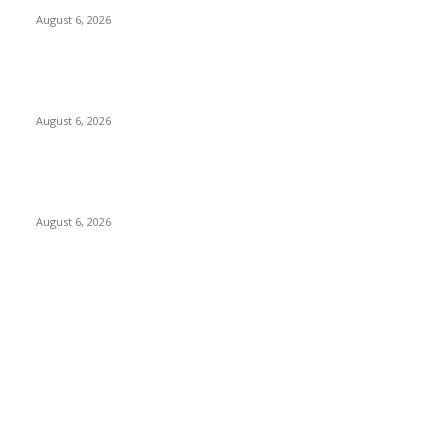
August 6, 2026
Dewan Da’wah Blitar Perkuat Pembinaan dan Kepedulian
Sosial di Kampung Merah Putih
August 6, 2026
DA’I MUDA PERKUAT SINERGI DAKWAH DALAM SILATURAHMI
BERSAMA DR. KH. FATHUR ROHMAN, M.PD.I
August 6, 2026
POPULAR CATEGORY
Ekbis
1623
Hotel
1468
Tausiyah
1070
Agama
931
Peristiwa
629
Pendidikan
465