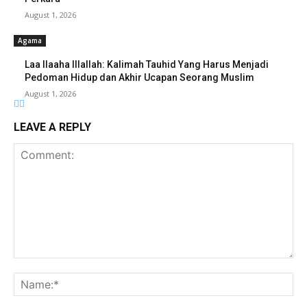
August 1, 2026
Agama
Laa Ilaaha Illallah: Kalimah Tauhid Yang Harus Menjadi
Pedoman Hidup dan Akhir Ucapan Seorang Muslim
August 1, 2026
LEAVE A REPLY
Comment:
Na