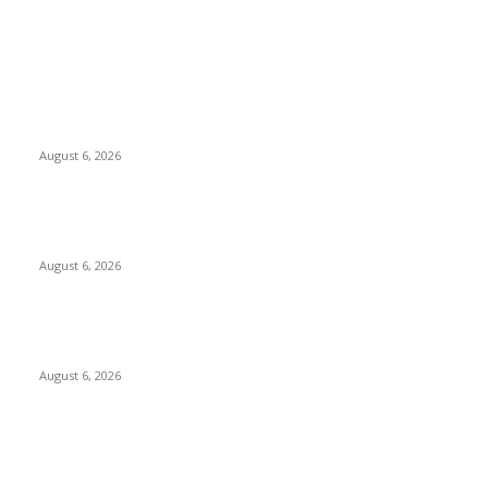
EDITOR PICKS
Surabaya Perkuat Gerakan Pilah Sampah, Lomba Pisang
Danor Jadi Langkah Awal Menuju Kampung Pancasila
August 6, 2026
Dewan Da’wah Blitar Perkuat Pembinaan dan Kepedulian
Sosial di Kampung Merah Putih
August 6, 2026
DA’I MUDA PERKUAT SINERGI DAKWAH DALAM SILATURAHMI
BERSAMA DR. KH. FATHUR ROHMAN, M.PD.I
August 6, 2026
POPULAR POSTS
Surabaya Perkuat Gerakan Pilah Sampah, Lomba Pisang
Danor Jadi Langkah Awal Menuju Kampung Pancasila