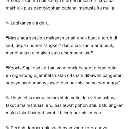
✎.Kesyirikan itu hakikatnya merendahkan diri kepada
makhluk plus pembodohan padahal manusia itu mulia
✎ Logikanya aja deh…
❝Masa’ ada sesajen makanan enak-enak buat ditaruh di
laut, depan pohon “angker” dan dibiarkan membusuk,
mendingkan di makan atau disumbangkan❞
❝Kepala Sapi dan kerbau yang enak banget dibuat gulai,
eh digantung dijembatan atau ditanam dibawah bangunan
supaya bangunannya awet dan permisi sama penunggu❞
✎ Udah jelas manusia makhluk mulia dan setan aslinya
takut ama manusia, eh.. pas lewat pohon atau batu angker
malah takut banget sambil bilang permisi mbah
✎ Pernah dengar gak ada hewan yang kotorannya