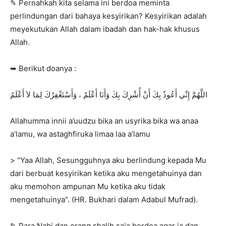
✎ Pernahkah kita selama ini berdoa meminta
perlindungan dari bahaya kesyirikan? Kesyirikan adalah
meyekutukan Allah dalam ibadah dan hak-hak khusus
Allah.
➥ Berikut doanya :
اللَّهُمَّ إِنِّي أَعُوذُ بِكَ أَنْ أُشْرِكَ بِكَ وَأَنَا أَعْلَمُ ، وَأَسْتَغْفِرُكَ لِمَا لاَ أَعْلَمُ
Allahumma innii a’uudzu bika an usyrika bika wa anaa
a’lamu, wa astaghfiruka limaa laa a’lamu
> “Yaa Allah, Sesungguhnya aku berlindung kepada Mu
dari berbuat kesyirikan ketika aku mengetahuinya dan
aku memohon ampunan Mu ketika aku tidak
mengetahuinya”. (HR. Bukhari dalam Adabul Mufrad).
✎ Para Nabi dan orang shalih saja berdoa agar ia dan