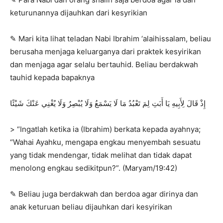
keturunannya dijauhkan dari kesyrikian
✎ Mari kita lihat teladan Nabi Ibrahim ‘alaihissalam, beliau
berusaha menjaga keluarganya dari praktek kesyirikan
dan menjaga agar selalu bertauhid. Beliau berdakwah
tauhid kepada bapaknya
إِذْ قَالَ لِأَبِيهِ يَا أَبَتِ لِمَ تَعْبُدُ مَا لَا يَسْمَعُ وَلَا يُبْصِرُ وَلَا يُغْنِي عَنْكَ شَيْئًا
> “Ingatlah ketika ia (Ibrahim) berkata kepada ayahnya;
“Wahai Ayahku, mengapa engkau menyembah sesuatu
yang tidak mendengar, tidak melihat dan tidak dapat
menolong engkau sedikitpun?”. (Maryam/19:42)
✎ Beliau juga berdakwah dan berdoa agar dirinya dan
anak keturuan beliau dijauhkan dari kesyirikan