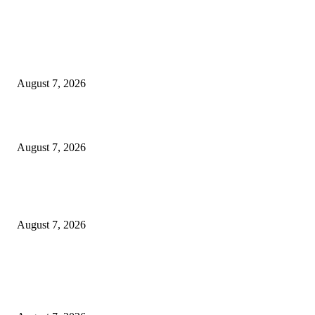
EDITOR PICKS
Kredit Perbankan Pada Juni 2026 Tumbuh 12,67 Persen Menjadi Rp 9.081
Triliun
August 7, 2026
Sebanyak 10 BPR/BPRS Dicabut Izin Usahanya
August 7, 2026
OJK Ungkap 15 Perusahaan Pialang Asuransi Ilegal, Proses Hukum Terus
Berjalan
August 7, 2026
POPULAR POSTS
Kredit Perbankan Pada Juni 2026 Tumbuh 12,67 Persen Menjadi Rp 9.081
Triliun