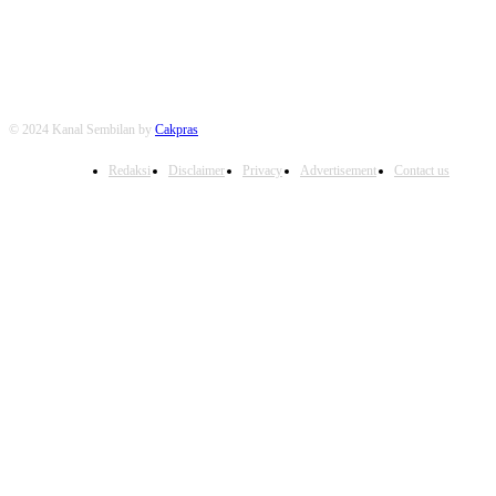
FOLLOW US
© 2024 Kanal Sembilan by
Cakpras
Redaksi
Disclaimer
Privacy
Advertisement
Contact us