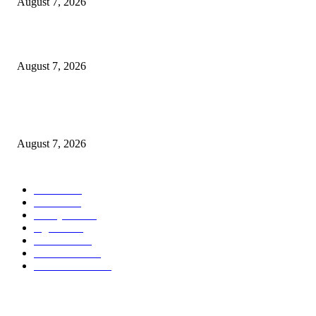
August 7, 2026
Sebanyak 10 BPR/BPRS Dicabut Izin Usahanya
August 7, 2026
OJK Ungkap 15 Perusahaan Pialang Asuransi Ilegal, Proses Hukum Terus
Berjalan
August 7, 2026
POPULAR CATEGORY
Ekbis
1627
Hotel
1468
Tausiyah
1070
Agama
932
Peristiwa
630
Pendidikan
468
Pemerintahan
339