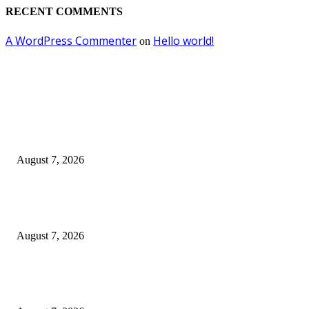
RECENT COMMENTS
A WordPress Commenter
Hello world!
on
EDITOR PICKS
Pemkot Surabaya Beri Insentif Rp300 Ribu bagi Warga yang Rekam Aksi
Pencurian Fasum
August 7, 2026
Paduan Suara One Voice Spensabaya Harumkan Surabaya, Raih Empat
Penghargaan di Thailand
August 7, 2026
Ojol Lapor Hotline Cak Eri soal Jukir di Jalan Trunojoyo, Dishub Suraba
Cabut KTA