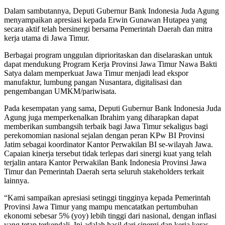
Dalam sambutannya, Deputi Gubernur Bank Indonesia Juda Agung
menyampaikan apresiasi kepada Erwin Gunawan Hutapea yang
secara aktif telah bersinergi bersama Pemerintah Daerah dan mitra
kerja utama di Jawa Timur.
Berbagai program unggulan diprioritaskan dan diselaraskan untuk
dapat mendukung Program Kerja Provinsi Jawa Timur Nawa Bakti
Satya dalam memperkuat Jawa Timur menjadi lead ekspor
manufaktur, lumbung pangan Nusantara, digitalisasi dan
pengembangan UMKM/pariwisata.
Pada kesempatan yang sama, Deputi Gubernur Bank Indonesia Juda
Agung juga memperkenalkan Ibrahim yang diharapkan dapat
memberikan sumbangsih terbaik bagi Jawa Timur sekaligus bagi
perekomomian nasional sejalan dengan peran KPw BI Provinsi
Jatim sebagai koordinator Kantor Perwakilan BI se-wilayah Jawa.
Capaian kinerja tersebut tidak terlepas dari sinergi kuat yang telah
terjalin antara Kantor Perwakilan Bank Indonesia Provinsi Jawa
Timur dan Pemerintah Daerah serta seluruh stakeholders terkait
lainnya.
“Kami sampaikan apresiasi setinggi tingginya kepada Pemerintah
Provinsi Jawa Timur yang mampu mencatatkan pertumbuhan
ekonomi sebesar 5% (yoy) lebih tinggi dari nasional, dengan inflasi
yang tetap terkendali. Ini adalah hasil dari sinergi dan kerja keras