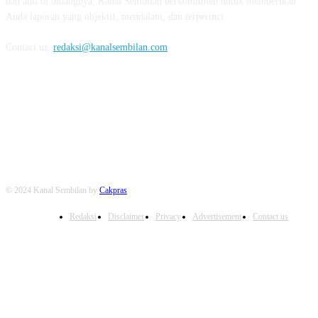
dan ahli di bidangnya, Kanal Sembilan berkomitmen untuk memberikan
Anda laporan yang objektif, mendalam, dan terperinci.
Contact us:
redaksi@kanalsembilan.com
FOLLOW US
© 2024 Kanal Sembilan by
Cakpras
Redaksi
Disclaimer
Privacy
Advertisement
Contact us