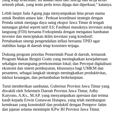
seluruh pihak, yang tentu perlu terus dijaga dan diperkuat,” katanya.
Lebih lanjut Juda Agung juga menyampaikan lima pesan utama
untuk Ibrahim antara lain : Perkuat koordinasi strategis dengan
Pemda untuk menjaga daya saing ekspor Jawa Timur di tengah
tantangan global seperti tarif AS; Fasilitasi masuknya investasi asing
langsung (FDI) bersama Forkopimda dengan mengatasi hambatan
investor dan menciptakan iklim investasi yang kondusif;
Pertahankan sinergi pengendalian inflasi bersama TPID agar
stabilitas harga di daerah tetap konsisten terjaga.
Dukung program prioritas Pemerintah Pusat di daerah, termasuk
Program Makan Bergizi Gratis yang meningkatkan kesejahteraan
sekaligus merangsang perekonomian lokal; dan Percepat digitalisasi
ekonomi dan sistem pembayaran, khususnya bagi UMKM dan
pesantren, sebagai langkah strategis meningkatkan produktivitas,
inklusi keuangan, dan pertumbuhan berkelanjutan.
Turut memberikan sambutan, Gubernur Provinsi Jawa Timur yang
diwakili oleh Sekretaris Daerah Provinsi Jawa Timur, Adhy
Karyono, A.Ks., M.AP. yang menyampaikan apresiasi dan terima
kasih kepada Erwin Gunawan Hutapea, yang telah membangun
kemitraan yang konstruktif dan produktif dengan Pemprov Jatim
dan jajaran selama memimpin KPw BI Provinsi Jawa Timur.