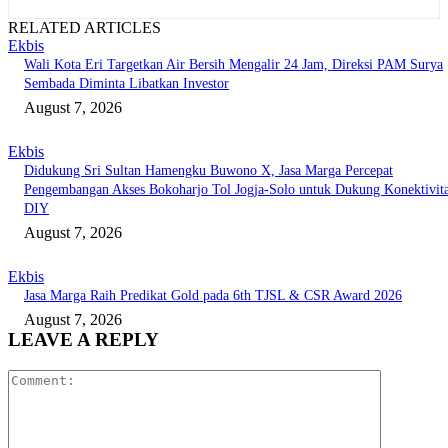
RELATED ARTICLES
Ekbis
Wali Kota Eri Targetkan Air Bersih Mengalir 24 Jam, Direksi PAM Surya
Sembada Diminta Libatkan Investor
August 7, 2026
Ekbis
Didukung Sri Sultan Hamengku Buwono X, Jasa Marga Percepat
Pengembangan Akses Bokoharjo Tol Jogja-Solo untuk Dukung Konektivit
DIY
August 7, 2026
Ekbis
Jasa Marga Raih Predikat Gold pada 6th TJSL & CSR Award 2026
August 7, 2026
LEAVE A REPLY
Comment: