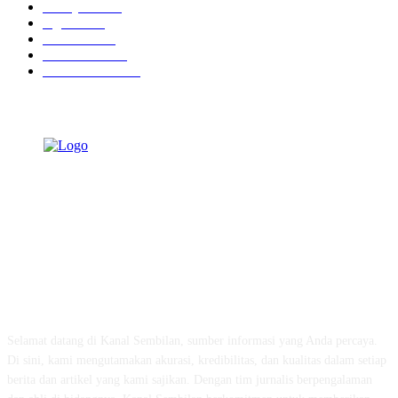
Tausiyah
1072
Agama
934
Peristiwa
632
Pendidikan
468
Pemerintahan
341
TENTANG KAMI
Selamat datang di Kanal Sembilan, sumber informasi yang Anda percaya.
Di sini, kami mengutamakan akurasi, kredibilitas, dan kualitas dalam setiap
berita dan artikel yang kami sajikan. Dengan tim jurnalis berpengalaman