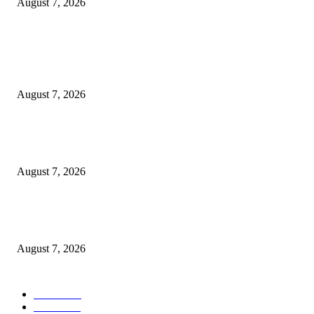
August 7, 2026
POPULAR POSTS
Pemkot Surabaya Beri Insentif Rp300 Ribu bagi Warga yang Rekam Aksi
Pencurian Fasum
August 7, 2026
Paduan Suara One Voice Spensabaya Harumkan Surabaya, Raih Empat
Penghargaan di Thailand
August 7, 2026
Ojol Lapor Hotline Cak Eri soal Jukir di Jalan Trunojoyo, Dishub Suraba
Cabut KTA
August 7, 2026
POPULAR CATEGORY
Ekbis
1630
Hotel
1472