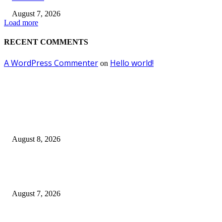
August 7, 2026
Load more
RECENT COMMENTS
A WordPress Commenter
Hello world!
on
EDITOR PICKS
Ayat Kauniyah Itu Apa ?
August 8, 2026
Pemkot Surabaya Beri Insentif Rp300 Ribu bagi Warga yang Rekam Aksi
Pencurian Fasum
August 7, 2026