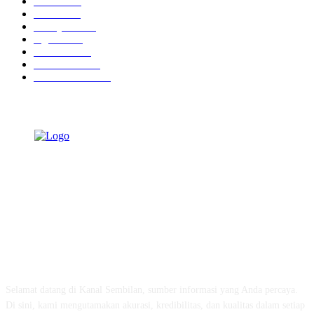
Ekbis
1630
Hotel
1472
Tausiyah
1073
Agama
934
Peristiwa
632
Pendidikan
468
Pemerintahan
341
TENTANG KAMI
Selamat datang di Kanal Sembilan, sumber informasi yang Anda percaya.
Di sini, kami mengutamakan akurasi, kredibilitas, dan kualitas dalam setiap