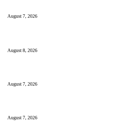
Paduan Suara One Voice Spensabaya Harumkan Surabaya, Raih Empat
Penghargaan di Thailand
August 7, 2026
POPULAR POSTS
Ayat Kauniyah Itu Apa ?
August 8, 2026
Pemkot Surabaya Beri Insentif Rp300 Ribu bagi Warga yang Rekam Aksi
Pencurian Fasum
August 7, 2026
Paduan Suara One Voice Spensabaya Harumkan Surabaya, Raih Empat
Penghargaan di Thailand
August 7, 2026
POPULAR CATEGORY