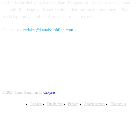
berita dan artikel yang kami sajikan. Dengan tim jurnalis berpengalaman
dan ahli di bidangnya, Kanal Sembilan berkomitmen untuk memberikan
Anda laporan yang objektif, mendalam, dan terperinci.
Contact us:
redaksi@kanalsembilan.com
FOLLOW US
© 2024 Kanal Sembilan by
Cakpras
Redaksi
Disclaimer
Privacy
Advertisement
Contact us