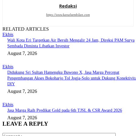
Redaksi
https://www.kanalsembilan.com
RELATED ARTICLES
Ekbis
Wali Kota Eri Targetkan Air Bersih Mengalir 24 Jam, Direksi PAM Surya
Sembada Diminta Libatkan Investor
August 7, 2026
Ekbis
Didukung Sri Sultan Hamengku Buwono X, Jasa Marga Percepat
Pengembangan Akses Bokoharjo Tol Jogja-Solo untuk Dukung Konektivit
DIY
August 7, 2026
Ekbis
Jasa Marga Raih Predikat Gold pada 6th TJSL & CSR Award 2026
August 7, 2026
LEAVE A REPLY
Comment: