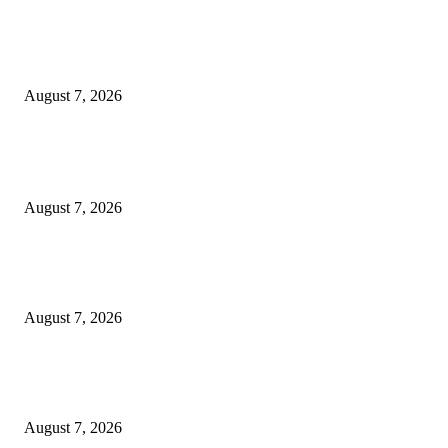
Whiz Luxe Hotel Spazio Surabaya Hadirkan Triple Hotpot Feast Khas
Tionghoa
August 7, 2026
POPULAR POSTS
Wali Kota Eri Instruksikan ASN Surabaya Pilah Sampah dari Rumah
August 7, 2026
Wali Kota Eri Targetkan Air Bersih Mengalir 24 Jam, Direksi PAM Surya
Sembada Diminta Libatkan Investor
August 7, 2026
Whiz Luxe Hotel Spazio Surabaya Hadirkan Triple Hotpot Feast Khas
Tionghoa
August 7, 2026