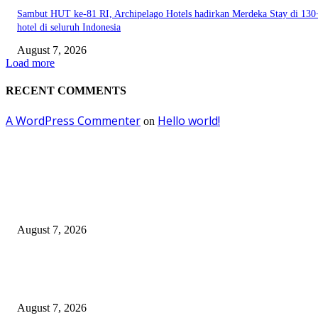
Sambut HUT ke-81 RI, Archipelago Hotels hadirkan Merdeka Stay di 130
hotel di seluruh Indonesia
August 7, 2026
Load more
RECENT COMMENTS
A WordPress Commenter
Hello world!
on
EDITOR PICKS
Wali Kota Eri Instruksikan ASN Surabaya Pilah Sampah dari Rumah
August 7, 2026
Wali Kota Eri Targetkan Air Bersih Mengalir 24 Jam, Direksi PAM Surya
Sembada Diminta Libatkan Investor
August 7, 2026