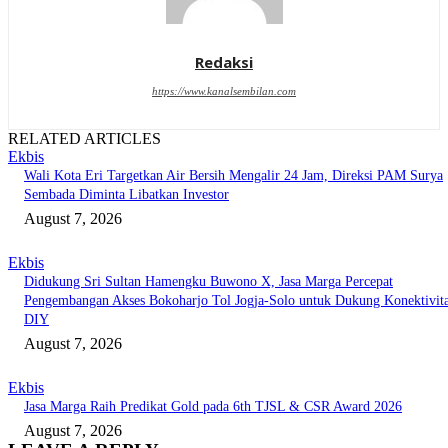
Redaksi
https://www.kanalsembilan.com
RELATED ARTICLES
Ekbis
Wali Kota Eri Targetkan Air Bersih Mengalir 24 Jam, Direksi PAM Surya
Sembada Diminta Libatkan Investor
August 7, 2026
Ekbis
Didukung Sri Sultan Hamengku Buwono X, Jasa Marga Percepat
Pengembangan Akses Bokoharjo Tol Jogja-Solo untuk Dukung Konektivit
DIY
August 7, 2026
Ekbis
Jasa Marga Raih Predikat Gold pada 6th TJSL & CSR Award 2026
August 7, 2026