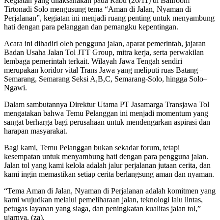
Kegiatan yang dilaksanakan pada Rabu (26/11) di Ballroom
Tirtonadi Solo mengusung tema “Aman di Jalan, Nyaman di
Perjalanan”, kegiatan ini menjadi ruang penting untuk menyambung
hati dengan para pelanggan dan pemangku kepentingan.
Acara ini dihadiri oleh pengguna jalan, aparat pemerintah, jajaran
Badan Usaha Jalan Tol JTT Group, mitra kerja, serta perwakilan
lembaga pemerintah terkait. Wilayah Jawa Tengah sendiri
merupakan koridor vital Trans Jawa yang meliputi ruas Batang–
Semarang, Semarang Seksi A,B,C, Semarang-Solo, hingga Solo–
Ngawi.
Dalam sambutannya Direktur Utama PT Jasamarga Transjawa Tol
mengatakan bahwa Temu Pelanggan ini menjadi momentum yang
sangat berharga bagi perusahaan untuk mendengarkan aspirasi dan
harapan masyarakat.
Bagi kami, Temu Pelanggan bukan sekadar forum, tetapi
kesempatan untuk menyambung hati dengan para pengguna jalan.
Jalan tol yang kami kelola adalah jalur perjalanan jutaan cerita, dan
kami ingin memastikan setiap cerita berlangsung aman dan nyaman.
“Tema Aman di Jalan, Nyaman di Perjalanan adalah komitmen yang
kami wujudkan melalui pemeliharaan jalan, teknologi lalu lintas,
petugas layanan yang siaga, dan peningkatan kualitas jalan tol,”
ujarnya. (za).