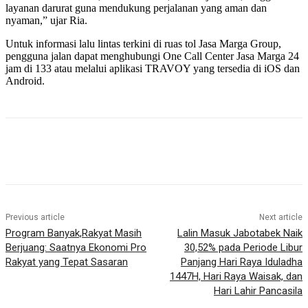
layanan darurat guna mendukung perjalanan yang aman dan
nyaman,” ujar Ria.
Untuk informasi lalu lintas terkini di ruas tol Jasa Marga Group,
pengguna jalan dapat menghubungi One Call Center Jasa Marga 24
jam di 133 atau melalui aplikasi TRAVOY yang tersedia di iOS dan
Android.
Previous article
Next article
Program Banyak,Rakyat Masih
Lalin Masuk Jabotabek Naik
Berjuang: Saatnya Ekonomi Pro
30,52% pada Periode Libur
Rakyat yang Tepat Sasaran
Panjang Hari Raya Iduladha
1447H, Hari Raya Waisak, dan
Hari Lahir Pancasila