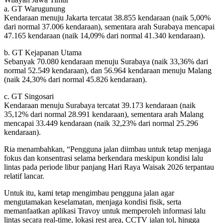
a. GT Warugunung
Kendaraan menuju Jakarta tercatat 38.855 kendaraan (naik 5,00%
dari normal 37.006 kendaraan), sementara arah Surabaya mencapai
47.165 kendaraan (naik 14,09% dari normal 41.340 kendaraan).
b. GT Kejapanan Utama
Sebanyak 70.080 kendaraan menuju Surabaya (naik 33,36% dari
normal 52.549 kendaraan), dan 56.964 kendaraan menuju Malang
(naik 24,30% dari normal 45.826 kendaraan).
c. GT Singosari
Kendaraan menuju Surabaya tercatat 39.173 kendaraan (naik
35,12% dari normal 28.991 kendaraan), sementara arah Malang
mencapai 33.449 kendaraan (naik 32,23% dari normal 25.296
kendaraan).
Ria menambahkan, “Pengguna jalan diimbau untuk tetap menjaga
fokus dan konsentrasi selama berkendara meskipun kondisi lalu
lintas pada periode libur panjang Hari Raya Waisak 2026 terpantau
relatif lancar.
Untuk itu, kami tetap mengimbau pengguna jalan agar
mengutamakan keselamatan, menjaga kondisi fisik, serta
memanfaatkan aplikasi Travoy untuk memperoleh informasi lalu
lintas secara real-time, lokasi rest area, CCTV jalan tol, hingga