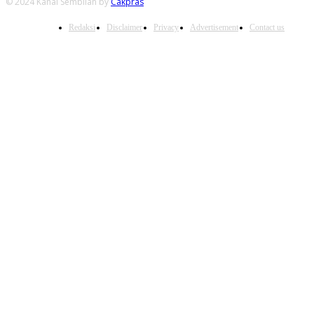
© 2024 Kanal Sembilan by
Cakpras
Redaksi
Disclaimer
Privacy
Advertisement
Contact us