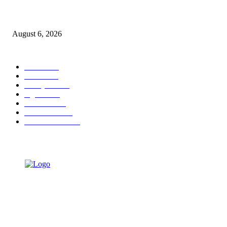
KPPU Gelar Sidang Perdana Dugaan Keterlambatan Notifikasi Akuisisi Ol
MUFG Bank Ltd.
August 6, 2026
POPULAR CATEGORY
Ekbis
1624
Hotel
1468
Tausiyah
1070
Agama
931
Peristiwa
629
Pendidikan
465
Pemerintahan
339