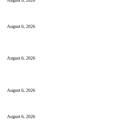
August 6, 2026
Tingkatkan Literasi Pajak, DJP Jatim–GP Ansor Jatim Jalin Kerja Sama
August 6, 2026
KPPU Gelar Sidang Perdana Dugaan Keterlambatan Notifikasi Akuisisi Ol
MUFG Bank Ltd.
August 6, 2026
POPULAR POSTS
Kursi Fasum Pemkot Surabaya Diduga Dicuri Pakai Ambulans
August 6, 2026
Tingkatkan Literasi Pajak, DJP Jatim–GP Ansor Jatim Jalin Kerja Sama
August 6, 2026