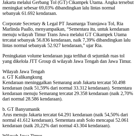
Jakarta melalui Gerbang Tol (GT) Cikampek Utama. Angka tersebut
meningkat sebesar 69,03% dibandingkan lalu lintas normal
sebanyak 61.692 kendaraan.
Corporate Secretary & Legal PT Jasamarga Transjawa Tol, Ria
Marlinda Paallo, menyampaikan, “Sementara itu, untuk kendaraan
menuju wilayah Timur Trans Jawa melalui GT Cikampek Utama
tercatat sebanyak 56.836 kendaraan, naik 7,39% dibandingkan lalu
lintas normal sebanyak 52.927 kendaraan,” ujar Ria.
Peningkatan volume kendaraan juga terlihat di sejumlah ruas tol
yang dikelola JTT Group di wilayah Jawa Tengah dan Jawa Timur.
Wilayah Jawa Tengah
a. GT Kalikangkung
Kendaraan meninggalkan Semarang arah Jakarta tercatat 50.498
kendaraan (naik 51,59% dari normal 33.312 kendaraan). Sementara
kendaraan menuju Semarang tercatat 29.358 kendaraan (naik 2,70%
dari normal 28.586 kendaraan).
b. GT Banyumanik
Arus menuju Jakarta tercatat 64.291 kendaraan (naik 54,50% dari
normal 41.612 kendaraan). Sementara arah Solo mencapai 52.061
kendaraan (naik 20,22% dari normal 43.304 kendaraan).
Wilayah Jawa Timur