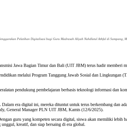
ggarakan Pelatihan Digitalisasi bagi Guru Madrasah Aliyah Nahdlatul Athfal di Sampang, Mad
ransmisi Jawa Bagian Timur dan Bali (UIT JBM) terus hadir memberi ma
didikan melalui Program Tanggung Jawab Sosial dan Lingkungan (TJS
eralatan pendukung pembelajaran berbasis teknologi informasi dan kom
Dalam era digital ini, mereka dituntut untuk terus berkembang dan a
tady, General Manager PLN UIT JBM, Kamis (12/6/2025).
 Dengan guru yang kompeten secara digital, siswa akan memiliki lebih
nggul, kreatif, dan siap bersaing di era global.