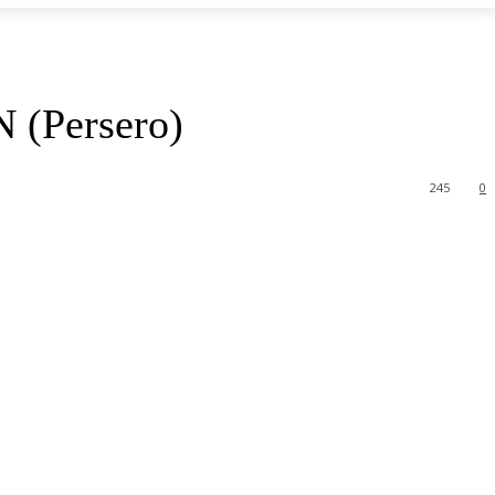
 (Persero)
245
0