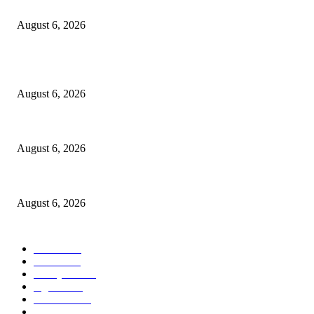
DA’I MUDA PERKUAT SINERGI DAKWAH DALAM SILATURAHMI B
August 6, 2026
POPULAR POSTS
Surabaya Perkuat Gerakan Pilah Sampah, Lomba Pisang Danor Jadi Lan
August 6, 2026
Dewan Da’wah Blitar Perkuat Pembinaan dan Kepedulian Sosial di Kamp
August 6, 2026
DA’I MUDA PERKUAT SINERGI DAKWAH DALAM SILATURAHMI B
August 6, 2026
POPULAR CATEGORY
Ekbis
1623
Hotel
1468
Tausiyah
1070
Agama
931
Peristiwa
629
Pendidikan
465