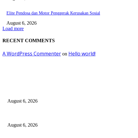
Elite Pendosa dan Motor Penggerak Kerusakan Sosial
August 6, 2026
Load more
RECENT COMMENTS
A WordPress Commenter
Hello world!
on
EDITOR PICKS
Surabaya Perkuat Gerakan Pilah Sampah, Lomba Pisang Danor Jadi Lan
August 6, 2026
Dewan Da’wah Blitar Perkuat Pembinaan dan Kepedulian Sosial di Kamp
August 6, 2026