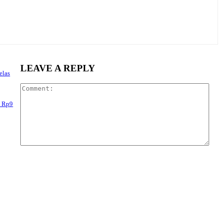
LEAVE A REPLY
elas
Com
i Rp9