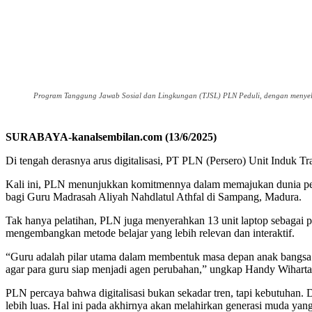
Program Tanggung Jawab Sosial dan Lingkungan (TJSL) PLN Peduli, dengan menyelen
SURABAYA-kanalsembilan.com (13/6/2025)
Di tengah derasnya arus digitalisasi, PT PLN (Persero) Unit Induk T
Kali ini, PLN menunjukkan komitmennya dalam memajukan dunia pen
bagi Guru Madrasah Aliyah Nahdlatul Athfal di Sampang, Madura.
Tak hanya pelatihan, PLN juga menyerahkan 13 unit laptop sebagai p
mengembangkan metode belajar yang lebih relevan dan interaktif.
“Guru adalah pilar utama dalam membentuk masa depan anak bangsa. 
agar para guru siap menjadi agen perubahan,” ungkap Handy Wihar
PLN percaya bahwa digitalisasi bukan sekadar tren, tapi kebutuhan.
lebih luas. Hal ini pada akhirnya akan melahirkan generasi muda yang u