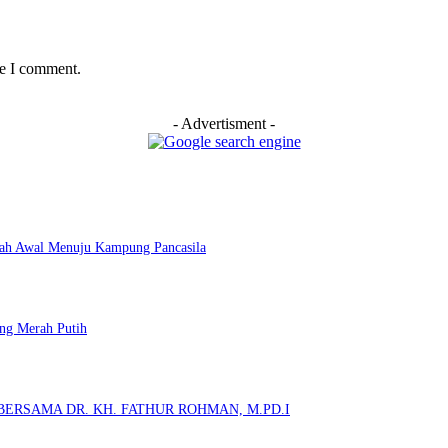
me I comment.
- Advertisment -
kah Awal Menuju Kampung Pancasila
ng Merah Putih
ERSAMA DR. KH. FATHUR ROHMAN, M.PD.I