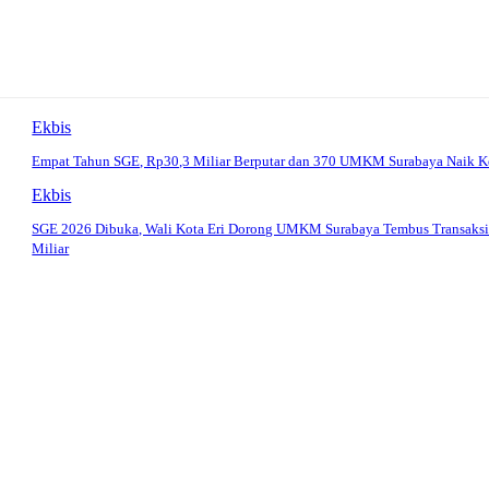
Ekbis
Empat Tahun SGE, Rp30,3 Miliar Berputar dan 370 UMKM Surabaya Naik K
Ekbis
SGE 2026 Dibuka, Wali Kota Eri Dorong UMKM Surabaya Tembus Transaks
Miliar