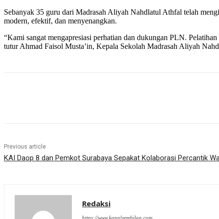
Sebanyak 35 guru dari Madrasah Aliyah Nahdlatul Athfal telah meng
modern, efektif, dan menyenangkan.
“Kami sangat mengapresiasi perhatian dan dukungan PLN. Pelatihan in
tutur Ahmad Faisol Musta’in, Kepala Sekolah Madrasah Aliyah Nahdla
Share
Previous article
KAI Daop 8 dan Pemkot Surabaya Sepakat Kolaborasi Percantik Wa
Redaksi
https://www.kanalsembilan.com