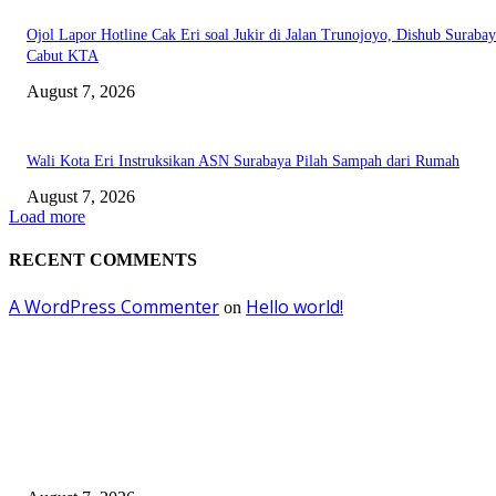
Ojol Lapor Hotline Cak Eri soal Jukir di Jalan Trunojoyo, Dishub Suraba
Cabut KTA
August 7, 2026
Wali Kota Eri Instruksikan ASN Surabaya Pilah Sampah dari Rumah
August 7, 2026
Load more
RECENT COMMENTS
A WordPress Commenter
Hello world!
on
EDITOR PICKS
Pemkot Surabaya Beri Insentif Rp300 Ribu bagi Warga yang Rekam Aksi
Pencurian Fasum