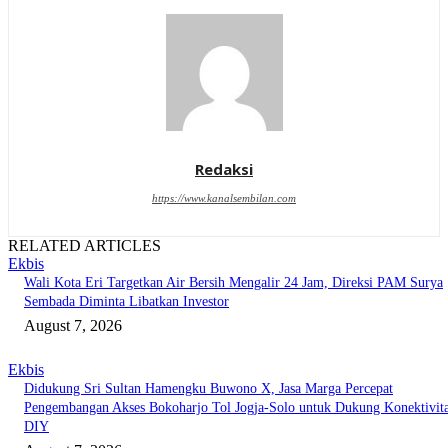
Redaksi
https://www.kanalsembilan.com
RELATED ARTICLES
Ekbis
Wali Kota Eri Targetkan Air Bersih Mengalir 24 Jam, Direksi PAM Surya
Sembada Diminta Libatkan Investor
August 7, 2026
Ekbis
Didukung Sri Sultan Hamengku Buwono X, Jasa Marga Percepat
Pengembangan Akses Bokoharjo Tol Jogja-Solo untuk Dukung Konektivit
DIY