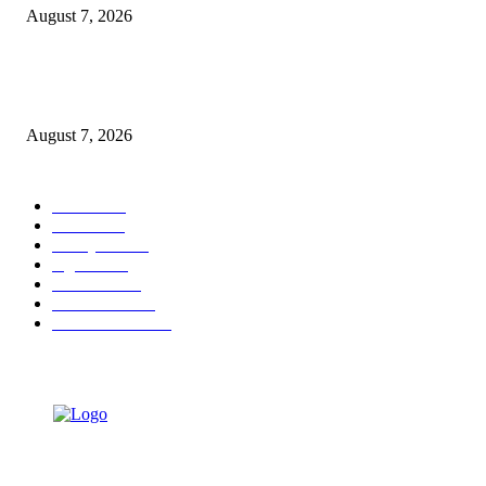
August 7, 2026
Ojol Lapor Hotline Cak Eri soal Jukir di Jalan Trunojoyo, Dishub Suraba
Cabut KTA
August 7, 2026
POPULAR CATEGORY
Ekbis
1630
Hotel
1472
Tausiyah
1072
Agama
934
Peristiwa
632
Pendidikan
468
Pemerintahan
341