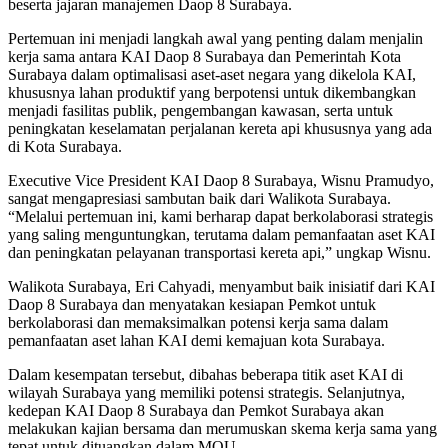
beserta jajaran manajemen Daop 8 Surabaya.
Pertemuan ini menjadi langkah awal yang penting dalam menjalin
kerja sama antara KAI Daop 8 Surabaya dan Pemerintah Kota
Surabaya dalam optimalisasi aset-aset negara yang dikelola KAI,
khususnya lahan produktif yang berpotensi untuk dikembangkan
menjadi fasilitas publik, pengembangan kawasan, serta untuk
peningkatan keselamatan perjalanan kereta api khususnya yang ada
di Kota Surabaya.
Executive Vice President KAI Daop 8 Surabaya, Wisnu Pramudyo,
sangat mengapresiasi sambutan baik dari Walikota Surabaya.
“Melalui pertemuan ini, kami berharap dapat berkolaborasi strategis
yang saling menguntungkan, terutama dalam pemanfaatan aset KAI
dan peningkatan pelayanan transportasi kereta api,” ungkap Wisnu.
Walikota Surabaya, Eri Cahyadi, menyambut baik inisiatif dari KAI
Daop 8 Surabaya dan menyatakan kesiapan Pemkot untuk
berkolaborasi dan memaksimalkan potensi kerja sama dalam
pemanfaatan aset lahan KAI demi kemajuan kota Surabaya.
Dalam kesempatan tersebut, dibahas beberapa titik aset KAI di
wilayah Surabaya yang memiliki potensi strategis. Selanjutnya,
kedepan KAI Daop 8 Surabaya dan Pemkot Surabaya akan
melakukan kajian bersama dan merumuskan skema kerja sama yang
tepat untuk dituangkan dalam MOU.