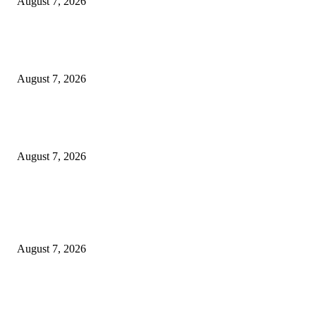
August 7, 2026
Paduan Suara One Voice Spensabaya Harumkan Surabaya, Raih Empat
Penghargaan di Thailand
August 7, 2026
Ojol Lapor Hotline Cak Eri soal Jukir di Jalan Trunojoyo, Dishub Suraba
Cabut KTA
August 7, 2026
POPULAR POSTS
Pemkot Surabaya Beri Insentif Rp300 Ribu bagi Warga yang Rekam Aksi
Pencurian Fasum
August 7, 2026
Paduan Suara One Voice Spensabaya Harumkan Surabaya, Raih Empat
Penghargaan di Thailand