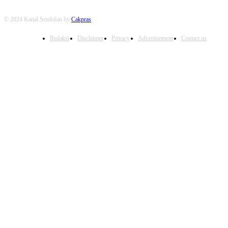
© 2024 Kanal Sembilan by
Cakpras
Redaksi
Disclaimer
Privacy
Advertisement
Contact us