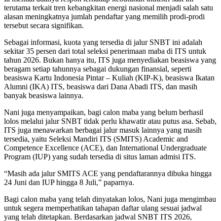
terutama terkait tren kebangkitan energi nasional menjadi salah satu
alasan meningkatnya jumlah pendaftar yang memilih prodi-prodi
tersebut secara signifikan.
Sebagai informasi, kuota yang tersedia di jalur SNBT ini adalah
sekitar 35 persen dari total seleksi penerimaan maba di ITS untuk
tahun 2026. Bukan hanya itu, ITS juga menyediakan beasiswa yang
beragam setiap tahunnya sebagai dukungan finansial, seperti
beasiswa Kartu Indonesia Pintar – Kuliah (KIP-K), beasiswa Ikatan
Alumni (IKA) ITS, beasiswa dari Dana Abadi ITS, dan masih
banyak beasiswa lainnya.
Nani juga menyampaikan, bagi calon maba yang belum berhasil
lolos melalui jalur SNBT tidak perlu khawatir atau putus asa. Sebab,
ITS juga menawarkan berbagai jalur masuk lainnya yang masih
tersedia, yaitu Seleksi Mandiri ITS (SMITS) Academic and
Competence Excellence (ACE), dan International Undergraduate
Program (IUP) yang sudah tersedia di situs laman admisi ITS.
“Masih ada jalur SMITS ACE yang pendaftarannya dibuka hingga
24 Juni dan IUP hingga 8 Juli,” paparnya.
Bagi calon maba yang telah dinyatakan lolos, Nani juga mengimbau
untuk segera memperhatikan tahapan daftar ulang sesuai jadwal
yang telah ditetapkan. Berdasarkan jadwal SNBT ITS 2026,