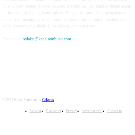
Di sini, kami mengutamakan akurasi, kredibilitas, dan kualitas dalam setiap
berita dan artikel yang kami sajikan. Dengan tim jurnalis berpengalaman
dan ahli di bidangnya, Kanal Sembilan berkomitmen untuk memberikan
Anda laporan yang objektif, mendalam, dan terperinci.
Contact us:
redaksi@kanalsembilan.com
FOLLOW US
© 2024 Kanal Sembilan by
Cakpras
Redaksi
Disclaimer
Privacy
Advertisement
Contact us