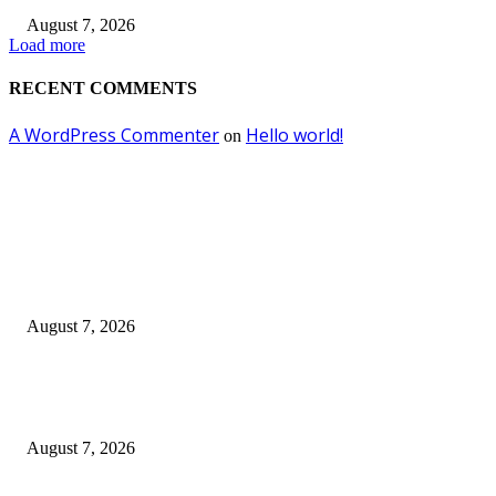
August 7, 2026
Load more
RECENT COMMENTS
A WordPress Commenter
Hello world!
on
EDITOR PICKS
Pemkot Surabaya Beri Insentif Rp300 Ribu bagi Warga yang Rekam Aksi
Pencurian Fasum
August 7, 2026
Paduan Suara One Voice Spensabaya Harumkan Surabaya, Raih Empat
Penghargaan di Thailand
August 7, 2026