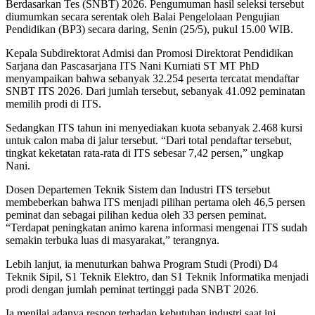
Berdasarkan Tes (SNBT) 2026. Pengumuman hasil seleksi tersebut
diumumkan secara serentak oleh Balai Pengelolaan Pengujian
Pendidikan (BP3) secara daring, Senin (25/5), pukul 15.00 WIB.
Kepala Subdirektorat Admisi dan Promosi Direktorat Pendidikan
Sarjana dan Pascasarjana ITS Nani Kurniati ST MT PhD
menyampaikan bahwa sebanyak 32.254 peserta tercatat mendaftar
SNBT ITS 2026. Dari jumlah tersebut, sebanyak 41.092 peminatan
memilih prodi di ITS.
Sedangkan ITS tahun ini menyediakan kuota sebanyak 2.468 kursi
untuk calon maba di jalur tersebut. “Dari total pendaftar tersebut,
tingkat keketatan rata-rata di ITS sebesar 7,42 persen,” ungkap
Nani.
Dosen Departemen Teknik Sistem dan Industri ITS tersebut
membeberkan bahwa ITS menjadi pilihan pertama oleh 46,5 persen
peminat dan sebagai pilihan kedua oleh 33 persen peminat.
“Terdapat peningkatan animo karena informasi mengenai ITS sudah
semakin terbuka luas di masyarakat,” terangnya.
Lebih lanjut, ia menuturkan bahwa Program Studi (Prodi) D4
Teknik Sipil, S1 Teknik Elektro, dan S1 Teknik Informatika menjadi
prodi dengan jumlah peminat tertinggi pada SNBT 2026.
Ia menilai adanya respon terhadap kebutuhan industri saat ini