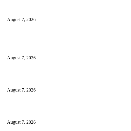
Ojol Lapor Hotline Cak Eri soal Jukir di Jalan Trunojoyo, Dishub Suraba
Cabut KTA
August 7, 2026
POPULAR POSTS
Pemkot Surabaya Beri Insentif Rp300 Ribu bagi Warga yang Rekam Aksi
Pencurian Fasum
August 7, 2026
Paduan Suara One Voice Spensabaya Harumkan Surabaya, Raih Empat
Penghargaan di Thailand
August 7, 2026
Ojol Lapor Hotline Cak Eri soal Jukir di Jalan Trunojoyo, Dishub Suraba
Cabut KTA
August 7, 2026
POPULAR CATEGORY